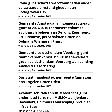
Irado gunt schoffelwerkzaamheden onder
verzwaarde omstandigheden aan
Bodegraven Flex.
woensdag 5 augustus 2026
Gemeente Amsterdam, Ingenieursbureau
gunt AI 2024-0210 raamovereenkomst
ecologisch beheer aan De Jong Zuurmond,
Struunhoeve, Jos Scholman Groen en
Dolmans Wieringen Prins.
woensdag 5 augustus 2026
Gemeente Leidschendam-Voorburg gunt
raamovereenkomst inhuur medewerkers
groen Leidschendam-Voorburg aan Lending
Advies & Detachering.
woensdag 5 augustus 2026
Dar gunt maaibestek gemeente Nijmegen
aan Engelen Groen Uden.
woensdag 5 augustus 2026
Academisch Ziekenhuis Maastricht gunt
onderhoud terreinen MUMC+ aan Jonkers
Hoveniers, Dolmans Landscaping Group en
Infracilities
dinsdag 4 augustus 2026