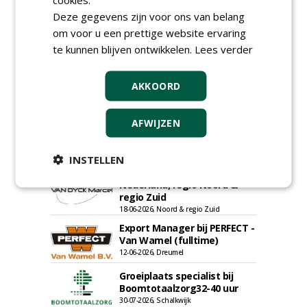
Deze gegevens zijn voor ons van belang
om voor u een prettige website ervaring
te kunnen blijven ontwikkelen.
Lees verder
Allround
magazijnmedewerker
(fulltime) bij DSV zaden
AKKOORD
Nederland B.V.
27-07-2026, Ven Zelderheide
Meewerkend Voorman
AFWIJZEN
Sportvelden bij
Werkorganisatie BUCH
09-07-2026, Castricum en Uitgeest
INSTELLEN
Rayon- account manager
Nederland; regio Noord &
regio Zuid
18-06-2026, Noord & regio Zuid
Export Manager bij PERFECT -
Van Wamel (fulltime)
12-06-2026, Dreumel
Groeiplaats specialist bij
Boomtotaalzorg32-40 uur
30-07-2026, Schalkwijk