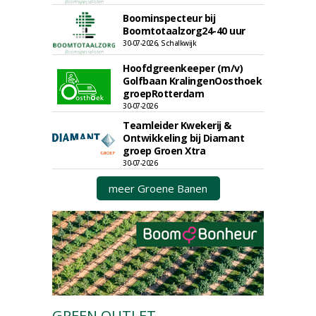
Boominspecteur bij
Boomtotaalzorg24-40 uur
30-07-2026, Schalkwijk
Hoofdgreenkeeper (m/v)
Golfbaan KralingenOosthoek
groepRotterdam
30-07-2026
Teamleider Kwekerij &
Ontwikkeling bij Diamant
groep Groen Xtra
30-07-2026
meer Groene Banen
GREEN OUTLET