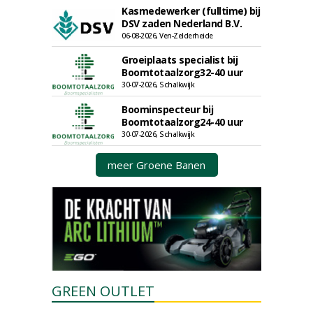
Kasmedewerker (fulltime) bij
DSV zaden Nederland B.V.
06-08-2026, Ven-Zelderheide
Groeiplaats specialist bij
Boomtotaalzorg32-40 uur
30-07-2026, Schalkwijk
Boominspecteur bij
Boomtotaalzorg24-40 uur
30-07-2026, Schalkwijk
meer Groene Banen
GREEN OUTLET