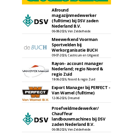
Allround
magazijnmedewerker
(fulltime) bij DSV zaden
Nederland B.V.
06-08-2026, Ven Zelderheide
Meewerkend Voorman
Sportvelden bij
Werkorganisatie BUCH
09-07-2026, Castricum en Uitgeest
Rayon- account manager
Nederland; regio Noord &
regio Zuid
18-06-2026, Noord & regio Zuid
Export Manager bij PERFECT -
Van Wamel (fulltime)
12-06-2026, Dreumel
Proefveldmedewerker/
Chauffeur
landbouwmachines bij DSV
zaden Nederland B.V.
06-08-2026, Ven-Zelderheide