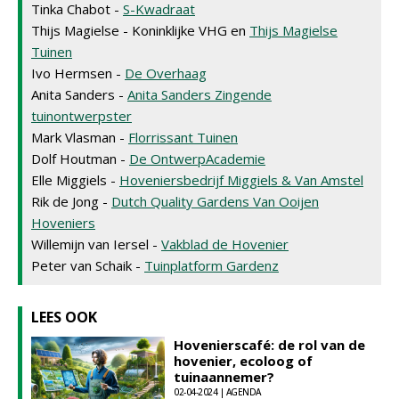
Tinka Chabot -
S-Kwadraat
Thijs Magielse - Koninklijke VHG en
Thijs Magielse
Tuinen
Ivo Hermsen -
De Overhaag
Anita Sanders -
Anita Sanders Zingende
tuinontwerpster
Mark Vlasman -
Florrissant Tuinen
Dolf Houtman -
De OntwerpAcademie
Elle Miggiels -
Hoveniersbedrijf Miggiels & Van Amstel
Rik de Jong -
Dutch Quality Gardens Van Ooijen
Hoveniers
Willemijn van Iersel -
Vakblad de Hovenier
Peter van Schaik -
Tuinplatform Gardenz
LEES OOK
Hovenierscafé: de rol van de
hovenier, ecoloog of
tuinaannemer?
02-04-2024 | AGENDA