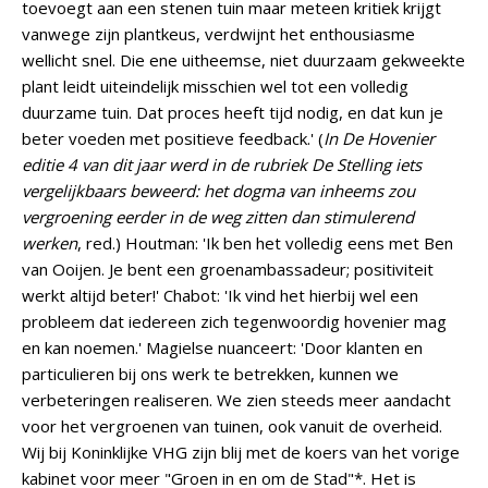
toevoegt aan een stenen tuin maar meteen kritiek krijgt
vanwege zijn plantkeus, verdwijnt het enthousiasme
wellicht snel. Die ene uitheemse, niet duurzaam gekweekte
plant leidt uiteindelijk misschien wel tot een volledig
duurzame tuin. Dat proces heeft tijd nodig, en dat kun je
beter voeden met positieve feedback.' (
In De Hovenier
editie 4 van dit jaar werd in de rubriek De Stelling iets
vergelijkbaars beweerd: het dogma van inheems zou
vergroening eerder in de weg zitten dan stimulerend
werken
, red.) Houtman: 'Ik ben het volledig eens met Ben
van Ooijen. Je bent een groenambassadeur; positiviteit
werkt altijd beter!' Chabot: 'Ik vind het hierbij wel een
probleem dat iedereen zich tegenwoordig hovenier mag
en kan noemen.' Magielse nuanceert: 'Door klanten en
particulieren bij ons werk te betrekken, kunnen we
verbeteringen realiseren. We zien steeds meer aandacht
voor het vergroenen van tuinen, ook vanuit de overheid.
Wij bij Koninklijke VHG zijn blij met de koers van het vorige
kabinet voor meer "Groen in en om de Stad"*. Het is