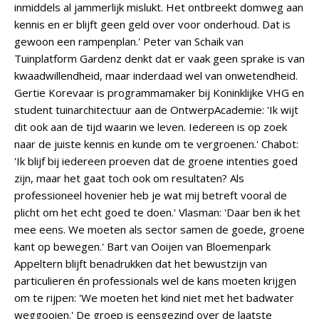
inmiddels al jammerlijk mislukt. Het ontbreekt domweg aan
kennis en er blijft geen geld over voor onderhoud. Dat is
gewoon een rampenplan.' Peter van Schaik van
Tuinplatform Gardenz denkt dat er vaak geen sprake is van
kwaadwillendheid, maar inderdaad wel van onwetendheid.
Gertie Korevaar is programmamaker bij Koninklijke VHG en
student tuinarchitectuur aan de OntwerpAcademie: 'Ik wijt
dit ook aan de tijd waarin we leven. Iedereen is op zoek
naar de juiste kennis en kunde om te vergroenen.' Chabot:
'Ik blijf bij iedereen proeven dat de groene intenties goed
zijn, maar het gaat toch ook om resultaten? Als
professioneel hovenier heb je wat mij betreft vooral de
plicht om het echt goed te doen.' Vlasman: 'Daar ben ik het
mee eens. We moeten als sector samen de goede, groene
kant op bewegen.' Bart van Ooijen van Bloemenpark
Appeltern blijft benadrukken dat het bewustzijn van
particulieren én professionals wel de kans moeten krijgen
om te rijpen: 'We moeten het kind niet met het badwater
weggooien.' De groep is eensgezind over de laatste