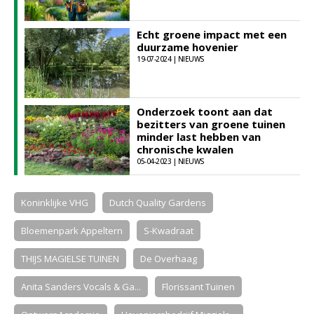
Echt groene impact met een
duurzame hovenier
19-07-2024 | NIEUWS
Onderzoek toont aan dat
bezitters van groene tuinen
minder last hebben van
chronische kwalen
05-04-2023 | NIEUWS
Koninklijke VHG
Dutch Quality Gardens
Bloemenpark Appeltern
S-Kwadraat
THIJS MAGIELSE TUINEN
De Overhaag
Anita Sanders Vocals & Ga...
Florissant Tuinen