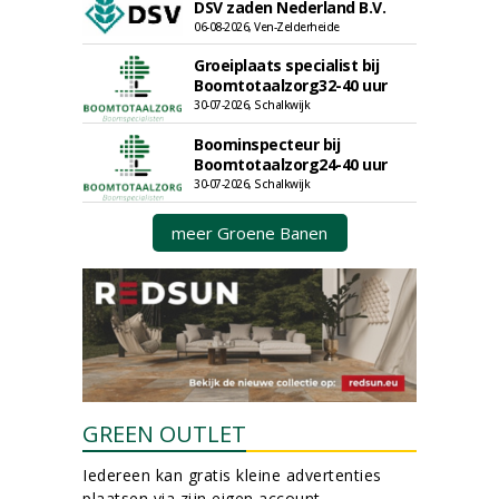
DSV zaden Nederland B.V.
06-08-2026, Ven-Zelderheide
Groeiplaats specialist bij
Boomtotaalzorg32-40 uur
30-07-2026, Schalkwijk
Boominspecteur bij
Boomtotaalzorg24-40 uur
30-07-2026, Schalkwijk
meer Groene Banen
GREEN OUTLET
Iedereen kan gratis kleine advertenties
plaatsen via zijn eigen account.