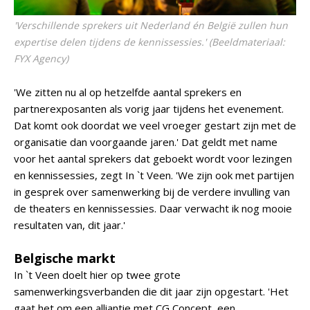
'Verschillende sprekers uit Nederland én België zullen hun
expertise delen tijdens de kennissessies.' (Beeldmateriaal:
FYX Agency)
'We zitten nu al op hetzelfde aantal sprekers en
partnerexposanten als vorig jaar tijdens het evenement.
Dat komt ook doordat we veel vroeger gestart zijn met de
organisatie dan voorgaande jaren.' Dat geldt met name
voor het aantal sprekers dat geboekt wordt voor lezingen
en kennissessies, zegt In `t Veen. 'We zijn ook met partijen
in gesprek over samenwerking bij de verdere invulling van
de theaters en kennissessies. Daar verwacht ik nog mooie
resultaten van, dit jaar.'
Belgische markt
In `t Veen doelt hier op twee grote
samenwerkingsverbanden die dit jaar zijn opgestart. 'Het
gaat het om een alliantie met CG Concept, een