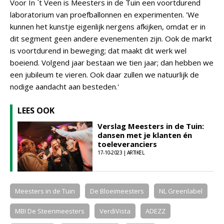
Voor In `t Veen is Meesters in de Tuin een voortdurend
laboratorium van proefballonnen en experimenten. 'We
kunnen het kunstje eigenlijk nergens afkijken, omdat er in
dit segment geen andere evenementen zijn. Ook de markt
is voortdurend in beweging; dat maakt dit werk wel
boeiend. Volgend jaar bestaan we tien jaar; dan hebben we
een jubileum te vieren. Ook daar zullen we natuurlijk de
nodige aandacht aan besteden.'
LEES OOK
Verslag Meesters in de Tuin:
dansen met je klanten én
toeleveranciers
17-10-2023 | ARTIKEL
Meesters in de Tuin
De Bloeimeesters
NL Greenlabel
MBI De Steenmeesters
VerdiVista
ADEZZ