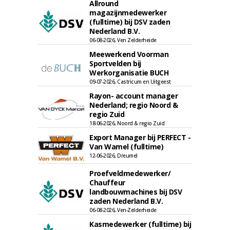
Allround
magazijnmedewerker
(fulltime) bij DSV zaden
Nederland B.V.
06-08-2026, Ven Zelderheide
Meewerkend Voorman
Sportvelden bij
Werkorganisatie BUCH
09-07-2026, Castricum en Uitgeest
Rayon- account manager
Nederland; regio Noord &
regio Zuid
18-06-2026, Noord & regio Zuid
Export Manager bij PERFECT -
Van Wamel (fulltime)
12-06-2026, Dreumel
Proefveldmedewerker/
Chauffeur
landbouwmachines bij DSV
zaden Nederland B.V.
06-08-2026, Ven-Zelderheide
Kasmedewerker (fulltime) bij