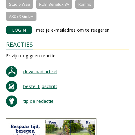
Studio Wae
RUBI Benelux BV
Romfix
ARDEX GmbH
LOGIN
met je e-mailadres om te reageren.
REACTIES
Er zijn nog geen reacties.
download artikel
bestel tijdschrift
tip de redactie