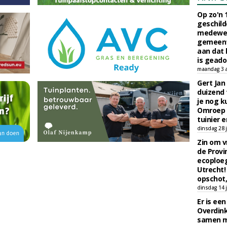
Op zo'n 
geschild
medewerk
gemeent
aan dat
is geado
maandag 3 
Gert Jan
duizend 
je nog k
Omroep 
tuinier e
dinsdag 28 j
Zin om vr
de Provin
ecoploe
Utrecht!
opschot,
dinsdag 14 j
Er is ee
Overdin
samen m