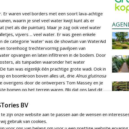
 Er waren veel borders met een soort lava-achtige
nen, waarin je snel veel water kwijt kunt als er
AGEN
 (net als die puintuin). Maar je zag ook veel water
letjes, vijvers ... veel water. Er was geen enkele
In de categorie 'water' was de showtuin van WaterAid
en torenhoog trechtervormig paviljoen van
ater opvangen en laten infiltreren in de bodem. Door
oosters, als tuinpaden waaronder het water
De tuin was eigenlijk één prachtige grote wadi. Ook in
op en boomkroon boven alles uit, drie
Alnus glutinosa
 me overigens door de ontwerpers Tom Massey en Je
ste bomen op het terrein waren. Blij dat ons land dit
ze fantastische tuinshow.
Tories BV
 te zijn onze website aan te passen aan de wensen en interesse
ij gebruik van cookies.
tuin' pakt hoogste prijs op Chelsea Flower Show
jn voor ons van belang om voor u een prettige website ervaring 