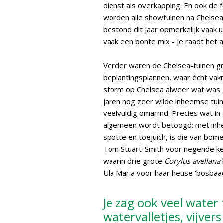
dienst als overkapping. En ook de
worden alle showtuinen na Chelsea
bestond dit jaar opmerkelijk vaak ui
vaak een bonte mix - je raadt het a
Verder waren de Chelsea-tuinen g
beplantingsplannen, waar écht vak
storm op Chelsea alweer wat was g
jaren nog zeer wilde inheemse tuin
veelvuldig omarmd. Precies wat in d
algemeen wordt betoogd: met inhee
spotte en toejuich, is die van bom
Tom Stuart-Smith voor negende keer
waarin drie grote
Corylus avellana
Ula Maria voor haar heuse 'bosbaad
Je zag ook veel water 
watervalletjes, vijvers