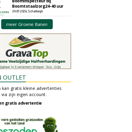
Boominspecteur bij
Boomtotaalzorg24-40 uur
30-07-2026, Schalkwijk
meer Groene Banen
N OUTLET
 kan gratis kleine advertenties
 via zijn eigen account.
en gratis advertentie