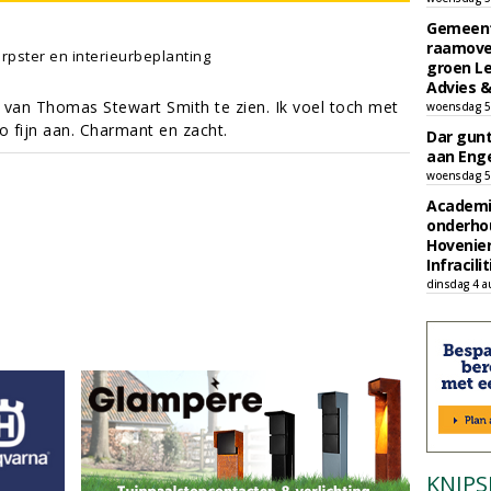
Gemeent
raamove
rpster en interieurbeplanting
groen L
Advies &
van Thomas Stewart Smith te zien. Ik voel toch met
woensdag 5
zo fijn aan. Charmant en zacht.
Dar gun
aan Enge
woensdag 5
Academi
onderho
Hovenie
Infracilit
dinsdag 4 a
KNIPS