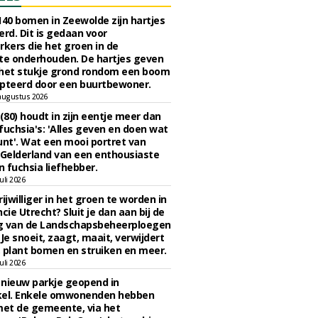
140 bomen in Zeewolde zijn hartjes
erd. Dit is gedaan voor
ers die het groen in de
e onderhouden. De hartjes geven
 het stukje grond rondom een boom
pteerd door een buurtbewoner.
augustus 2026
 (80) houdt in zijn eentje meer dan
fuchsia's: 'Alles geven en doen wat
unt'. Wat een mooi portret van
Gelderland van een enthousiaste
n fuchsia liefhebber.
uli 2026
ijwilliger in het groen te worden in
cie Utrecht? Sluit je dan aan bij de
g van de Landschapsbeheerploegen
 Je snoeit, zaagt, maait, verwijdert
 plant bomen en struiken en meer.
uli 2026
n nieuw parkje geopend in
kel. Enkele omwonenden hebben
et de gemeente, via het