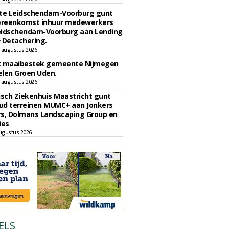
e Leidschendam-Voorburg gunt
reenkomst inhuur medewerkers
eidschendam-Voorburg aan Lending
 Detachering.
 augustus 2026
t maaibestek gemeente Nijmegen
len Groen Uden.
 augustus 2026
sch Ziekenhuis Maastricht gunt
ud terreinen MUMC+ aan Jonkers
rs, Dolmans Landscaping Group en
ies
ugustus 2026
ELS