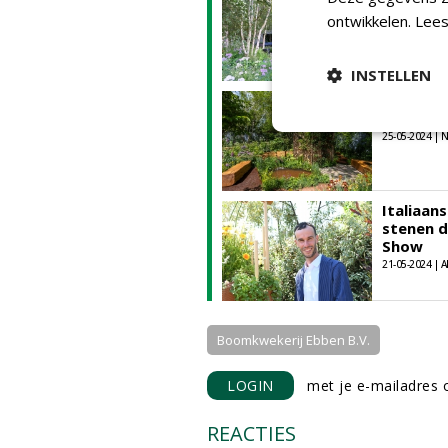
2024
ontwikkelen.
Lees
22-05-2024 | A
INSTELLEN
"Wilde" 
Chelsea
25-05-2024 |
Italiaan
stenen d
Show
21-05-2024 | A
Boomkwekerij Ebben B.V.
LOGIN
met je e-mailadres o
REACTIES