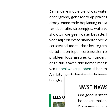
Een andere mooie trend was water.
ondergrond, gebaseerd op prairietui
droogteminnende beplanting in staat
ter decoratie: stroompjes, waterval
showtuin die geen water bevatte. 
voor mij een echte showstopper: e
cortenstaal moest daar het regenw
de tuin heen liepen cortenstalen r
probleemloos zijn weg kon vinden. 
deze tuin staken drie bomen met k
van
Boomkwekerij Ebben
. Ik heb
Ahn laten vertellen dat dit de hoog
hoogtepuntje kon bijdragen aan de
NWST NeWS
Om goed in staat
LEES OOK
bezoeker, maken w
'Bosbaad
Deze gegevens zi