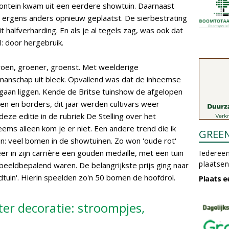
 fontein kwam uit een eerdere showtuin. Daarnaast
 ergens anders opnieuw geplaatst. De sierbestrating
t halfverharding. En als je al tegels zag, was ook dat
l: door hergebruik.
roen, groener, groenst. Met weelderige
manschap uit bleek. Opvallend was dat de inheemse
aan liggen. Kende de Britse tuinshow de afgelopen
en en borders, dit jaar werden cultivars weer
eze editie in de rubriek De Stelling over het
ms alleen kom je er niet. Een andere trend die ik
GREE
en: veel bomen in de showtuinen. Zo won 'oude rot'
 in zijn carrière een gouden medaille, met een tuin
Iedereen
plaatsen
beeldbepalend waren. De belangrijkste prijs ging naar
tuin'. Hierin speelden zo'n 50 bomen de hoofdrol.
Plaats e
ter decoratie: stroompjes,