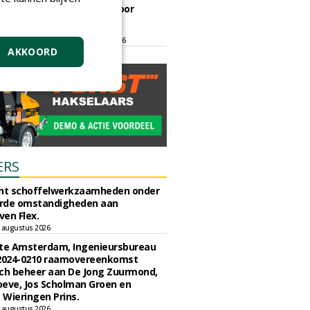
ontmoetingsplek voor
stedelijk groen
dinsdag 15 september 2026
t/m vrijdag 18 september 2026
AKKOORD
ERS
unt schoffelwerkzaamheden onder
rde omstandigheden aan
en Flex.
 augustus 2026
e Amsterdam, Ingenieursbureau
 2024-0210 raamovereenkomst
ch beheer aan De Jong Zuurmond,
eve, Jos Scholman Groen en
Wieringen Prins.
 augustus 2026