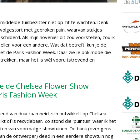
emiddelde tuinbezitter niet op zit te wachten. Denk
s volgestort met gebroken puin, waarvan stukjes
childerd. Als mijn hovenier dit zou voorstellen, zou ik
bellen voor een andere, Wat dat betreft, kun je de
et de Paris Fashion Week. Daar zie je ook mode die
rekken, maar het is wél vooruitstrevend en
je de Chelsea Flower Show
ris Fashion Week
end van duurzaamheid zich ontwikkelt op Chelsea.
kt of is recyclebaar. Zo stond die 'puintuin' waar ik het
buten van voormalige showtuinen. De bank (overigens
t van de ontwerper) deed in een eerdere showtuin nog