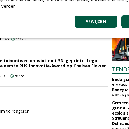
 verder
RTIKEL
121 sec
AFWIJZEN
Octavia Hill Tuin ontvangt publieksprijs op RHS
 Flower Show
 NIEUWS
119 sec
se tuinontwerper wint met 3D-geprinte 'Lego'-
e eerste RHS Innovatie-Award op Chelsea Flower
TEND
RTIKEL
98 sec
Irado g
verzwaa
Bodegrav
woensdag 5
Gemeent
gunt AI
m te reageren.
ecologis
Struunho
Dolmans 
woensdag 5