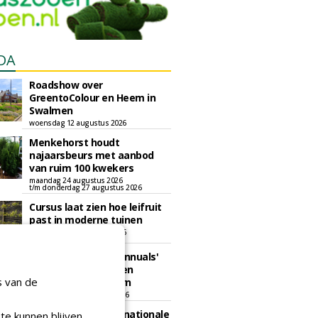
DA
Roadshow over
GreentoColour en Heem in
Swalmen
woensdag 12 augustus 2026
Menkehorst houdt
najaarsbeurs met aanbod
van ruim 100 kwekers
maandag 24 augustus 2026
t/m donderdag 27 augustus 2026
Cursus laat zien hoe leifruit
past in moderne tuinen
woensdag 26 augustus 2026
Vakdag 'All About Annuals'
zet eenjarige planten
s van de
centraal in Appeltern
donderdag 27 augustus 2026
GaLaBau 2026: internationale
te kunnen blijven