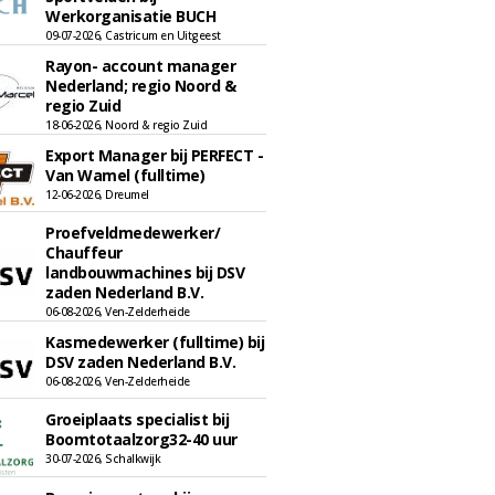
Werkorganisatie BUCH
09-07-2026, Castricum en Uitgeest
Rayon- account manager
Nederland; regio Noord &
regio Zuid
18-06-2026, Noord & regio Zuid
Export Manager bij PERFECT -
Van Wamel (fulltime)
12-06-2026, Dreumel
Proefveldmedewerker/
Chauffeur
landbouwmachines bij DSV
zaden Nederland B.V.
06-08-2026, Ven-Zelderheide
Kasmedewerker (fulltime) bij
DSV zaden Nederland B.V.
06-08-2026, Ven-Zelderheide
Groeiplaats specialist bij
Boomtotaalzorg32-40 uur
30-07-2026, Schalkwijk