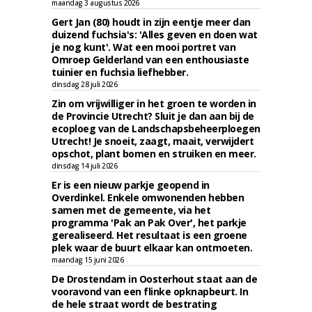
maandag 3 augustus 2026
Gert Jan (80) houdt in zijn eentje meer dan
duizend fuchsia's: 'Alles geven en doen wat
je nog kunt'. Wat een mooi portret van
Omroep Gelderland van een enthousiaste
tuinier en fuchsia liefhebber.
dinsdag 28 juli 2026
Zin om vrijwilliger in het groen te worden in
de Provincie Utrecht? Sluit je dan aan bij de
ecoploeg van de Landschapsbeheerploegen
Utrecht! Je snoeit, zaagt, maait, verwijdert
opschot, plant bomen en struiken en meer.
dinsdag 14 juli 2026
Er is een nieuw parkje geopend in
Overdinkel. Enkele omwonenden hebben
samen met de gemeente, via het
programma 'Pak an Pak Over', het parkje
gerealiseerd. Het resultaat is een groene
plek waar de buurt elkaar kan ontmoeten.
maandag 15 juni 2026
De Drostendam in Oosterhout staat aan de
vooravond van een flinke opknapbeurt. In
de hele straat wordt de bestrating