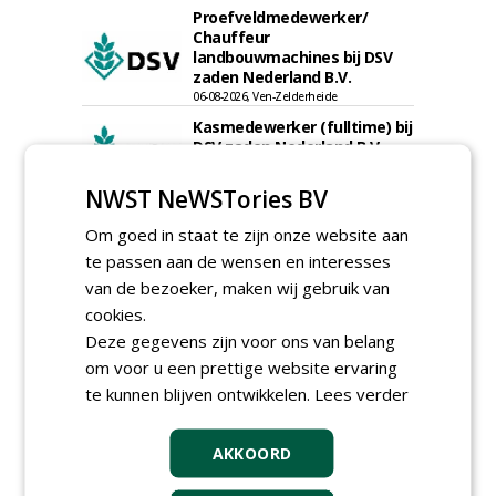
Proefveldmedewerker/
Chauffeur
landbouwmachines bij DSV
zaden Nederland B.V.
06-08-2026, Ven-Zelderheide
Kasmedewerker (fulltime) bij
DSV zaden Nederland B.V.
06-08-2026, Ven-Zelderheide
NWST NeWSTories BV
Groeiplaats specialist bij
Boomtotaalzorg32-40 uur
Om goed in staat te zijn onze website aan
30-07-2026, Schalkwijk
te passen aan de wensen en interesses
Boominspecteur bij
van de bezoeker, maken wij gebruik van
Boomtotaalzorg24-40 uur
cookies.
30-07-2026, Schalkwijk
Deze gegevens zijn voor ons van belang
Hoofdgreenkeeper (m/v)
om voor u een prettige website ervaring
Golfbaan KralingenOosthoek
te kunnen blijven ontwikkelen.
Lees verder
groepRotterdam
30-07-2026
AKKOORD
meer Groene Banen