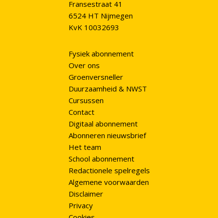
Fransestraat 41
6524 HT Nijmegen
KvK 10032693
Fysiek abonnement
Over ons
Groenversneller
Duurzaamheid & NWST
Cursussen
Contact
Digitaal abonnement
Abonneren nieuwsbrief
Het team
School abonnement
Redactionele spelregels
Algemene voorwaarden
Disclaimer
Privacy
Cookies