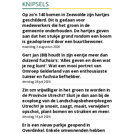
KNIPSELS
Op zo'n 140 bomen in Zeewolde zijn hartjes
geschilderd. Dit is gedaan voor
medewerkers die het groen in de
gemeente onderhouden. De hartjes geven
aan dat het stukje grond rondom een boom
is geadopteerd door een buurtbewoner.
maandag 3 augustus 2026
Gert Jan (80) houdt in zijn eentje meer dan
duizend fuchsia's: 'Alles geven en doen wat
je nog kunt'. Wat een mooi portret van
Omroep Gelderland van een enthousiaste
tuinier en fuchsia liefhebber.
dinsdag 28 juli 2026
Zin om vrijwilliger in het groen te worden in
de Provincie Utrecht? Sluit je dan aan bij de
ecoploeg van de Landschapsbeheerploegen
Utrecht! Je snoeit, zaagt, maait, verwijdert
opschot, plant bomen en struiken en meer.
dinsdag 14 juli 2026
Er is een nieuw parkje geopend in
Overdinkel. Enkele omwonenden hebben