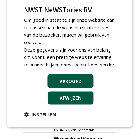
NWST NeWSTories BV
Meld je aan voor onze digitale
nieuwsbrief.
Om goed in staat te zijn onze website aan
te passen aan de wensen en interesses
van de bezoeker, maken wij gebruik van
cookies.
Deze gegevens zijn voor ons van belang
om voor u een prettige website ervaring
te kunnen blijven ontwikkelen.
Lees verder
AKKOORD
AFWIJZEN
Allround
magazijnmedewerker
INSTELLEN
(fulltime) bij DSV zaden
Nederland B.V.
06-08-2026, Ven Zelderheide
Meewerkend Voorman