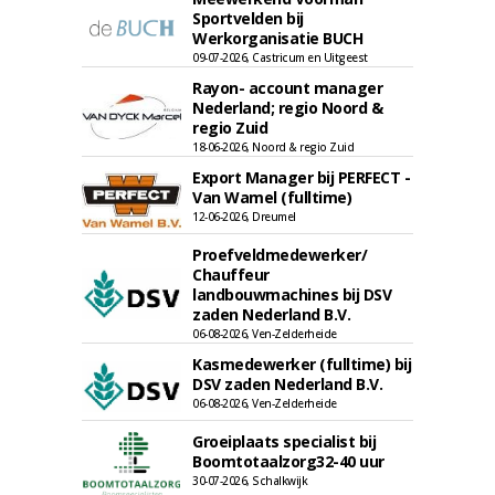
Sportvelden bij
Werkorganisatie BUCH
09-07-2026, Castricum en Uitgeest
Rayon- account manager
Nederland; regio Noord &
regio Zuid
18-06-2026, Noord & regio Zuid
Export Manager bij PERFECT -
Van Wamel (fulltime)
12-06-2026, Dreumel
Proefveldmedewerker/
Chauffeur
landbouwmachines bij DSV
zaden Nederland B.V.
06-08-2026, Ven-Zelderheide
Kasmedewerker (fulltime) bij
DSV zaden Nederland B.V.
06-08-2026, Ven-Zelderheide
Groeiplaats specialist bij
Boomtotaalzorg32-40 uur
30-07-2026, Schalkwijk