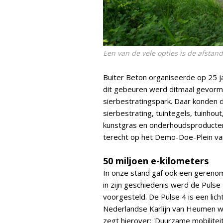
Een van de vele opties is de afstan
Buiter Beton organiseerde op 25 j
dit gebeuren werd ditmaal gevorm
sierbestratingspark. Daar konden d
sierbestrating, tuintegels, tuinhou
kunstgras en onderhoudsproducten
terecht op het Demo-Doe-Plein va
50 miljoen e-kilometers
In onze stand gaf ook een gereno
in zijn geschiedenis werd de Puls
voorgesteld. De Pulse 4 is een licht
Nederlandse Karlijn van Heumen wer
zegt hierover: 'Duurzame mobilite