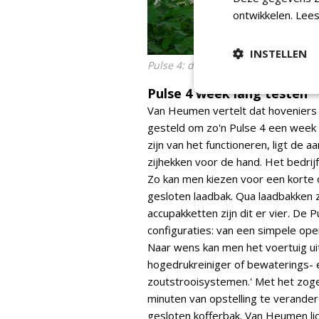
ontwikkelen.
Lees
INSTELLEN
Pulse 4: de L3KS
tilting tray pick-up
Pulse 4 week lang testen
Van Heumen vertelt dat hoveniers 
gesteld om zo'n Pulse 4 een week l
zijn van het functioneren, ligt de
zijhekken voor de hand. Het bedrijfs
Zo kan men kiezen voor een korte o
gesloten laadbak. Qua laadbakken zij
accupakketten zijn dit er vier. De
configuraties: van een simpele ope
Naar wens kan men het voertuig ui
hogedrukreiniger of bewaterings- 
zoutstrooisystemen.' Met het zoge
minuten van opstelling te verandere
gesloten kofferbak. Van Heumen lic