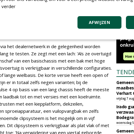
 verder
AFWIJZEN
op een lang chassis
via het dealernetwerk in de gelegenheid worden
ang te testen. Ze zegt met een lach: 'Als ze overtuigd
 aanschaf van een basischassis met een bak met hoge
voertuig is verkrijgbaar in verschillende configuraties.
TEND
f lange wielbasis. De korte versie heeft een open of
n er in totaal zelfs negen varianten; bij de
Gemeent
maaibes
 Pulse 4 op basis van een lang chassis heeft de meeste
Verhart 
n laadbak tot en met versies met een koelruimte.
vrijdag 7 au
trusten met een kiepplatform, dekzeilen,
Irado g
en sproeiapparatuur, een vuilopvangbak en zelfs
verzwaa
Bodegrav
noemde clipsysteem is het mogelijk om in vijf
woensdag 5
n. Dit clipsysteem is verkrijgbaar als plat vlak of met
Gemeent
ht toe: 'Na verwijdering van een viertal geborgde