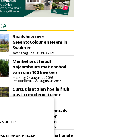
DA
Roadshow over
GreentoColour en Heem in
Swalmen
woensdag 12 augustus 2026
Menkehorst houdt
najaarsbeurs met aanbod
van ruim 100 kwekers
maandag 24 augustus 2026
t/m donderdag 27 augustus 2026
Cursus laat zien hoe leifruit
past in moderne tuinen
woensdag 26 augustus 2026
Vakdag 'All About Annuals'
zet eenjarige planten
s van de
centraal in Appeltern
donderdag 27 augustus 2026
GaLaBau 2026: internationale
te kunnen blijven