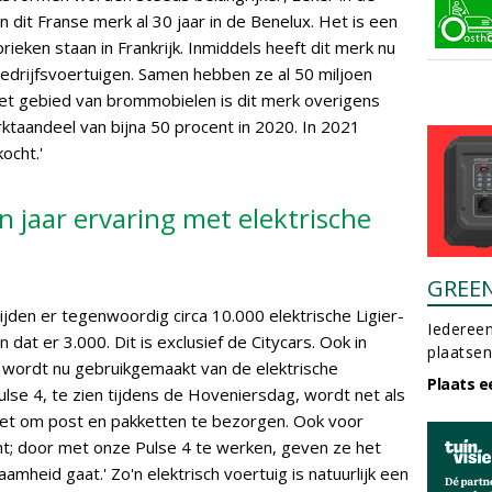
 dit Franse merk al 30 jaar in de Benelux. Het is een
rieken staan in Frankrijk. Inmiddels heeft dit merk nu
 bedrijfsvoertuigen. Samen hebben ze al 50 miljoen
het gebied van brommobielen is dit merk overigens
taandeel van bijna 50 procent in 2020. In 2021
ocht.'
n jaar ervaring met elektrische
GREE
rijden er tegenwoordig circa 10.000 elektrische Ligier-
Iedereen
jn dat er 3.000. Dit is exclusief de Citycars. Ook in
plaatsen
 wordt nu gebruikgemaakt van de elektrische
Plaats e
ulse 4, te zien tijdens de Hoveniersdag, wordt net als
ezet om post en pakketten te bezorgen. Ook voor
ant; door met onze Pulse 4 te werken, geven ze het
mheid gaat.' Zo'n elektrisch voertuig is natuurlijk een