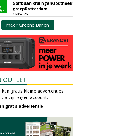
Golfbaan KralingenOosthoek
groepRotterdam
30-07-2026
meer Groene Banen
N OUTLET
 kan gratis kleine advertenties
 via zijn eigen account.
en gratis advertentie