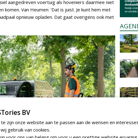
ssiel aangedreven voertuig als hoveniers daarmee niet
 komen. Van Heumen: 'Dat is juist. Je kunt hem met
laadpaal opnieuw opladen. Dat gaat overigens ook met
AGEN
Tories BV
 te zijn onze website aan te passen aan de wensen en interesse
ij gebruik van cookies.
jn voor ons van belang om voor u een prettige website ervaring 