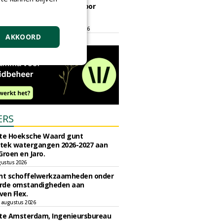
ontmoetingsplek voor
stedelijk groen
dinsdag 15 september 2026
t/m vrijdag 18 september 2026
AKKOORD
ERS
e Hoeksche Waard gunt
tek watergangen 2026-2027 aan
Groen en Jaro.
gustus 2026
unt schoffelwerkzaamheden onder
rde omstandigheden aan
en Flex.
 augustus 2026
e Amsterdam, Ingenieursbureau