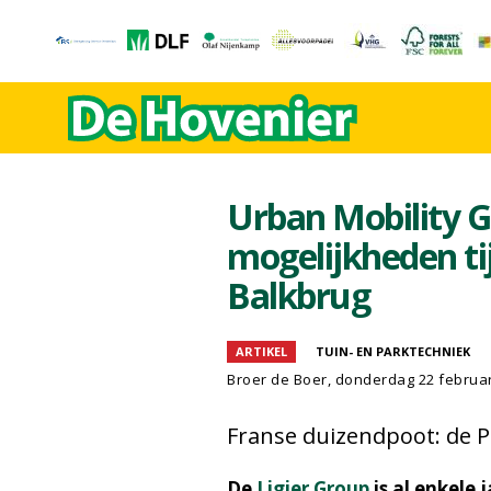
Urban Mobility 
mogelijkheden ti
Balkbrug
ARTIKEL
TUIN- EN PARKTECHNIEK
Broer de Boer
, donderdag 22 februar
Franse duizendpoot: de P
De
Ligier Group
is al enkele 