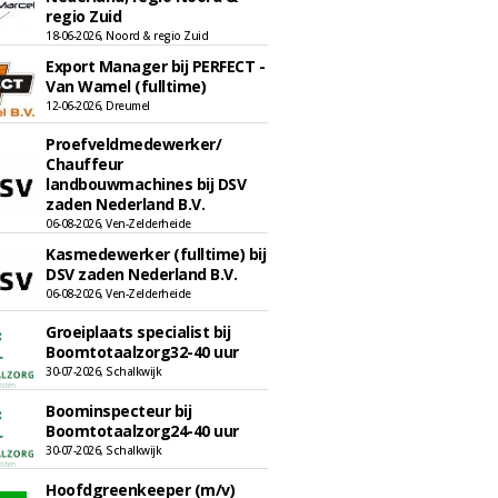
regio Zuid
18-06-2026, Noord & regio Zuid
Export Manager bij PERFECT -
Van Wamel (fulltime)
12-06-2026, Dreumel
Proefveldmedewerker/
Chauffeur
landbouwmachines bij DSV
zaden Nederland B.V.
06-08-2026, Ven-Zelderheide
Kasmedewerker (fulltime) bij
DSV zaden Nederland B.V.
06-08-2026, Ven-Zelderheide
Groeiplaats specialist bij
Boomtotaalzorg32-40 uur
30-07-2026, Schalkwijk
Boominspecteur bij
Boomtotaalzorg24-40 uur
30-07-2026, Schalkwijk
Hoofdgreenkeeper (m/v)