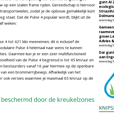
gunt AI
 op een stalen frame rijden. Gereedschap is hiervoor
ecologis
r transportwielen, zodat je de opbouw gemakkelijk kunt
Struunho
Dolmans 
weg staat. Dat de Pulse 4 populair wordt, blijkt uit de
woensdag 5
alf weken.'
Gemeent
raamove
groen L
Advies &
se 4 tot 421 kilo meenemen; dit is inclusief de
woensdag 5
odulaire Pulse 4 helemaal naar wens te kunnen
Dar gun
opties. Daarmee kun je er een zeer multifunctioneel
aan Enge
 snelheid van de Pulse 4 begrensd is tot 45 km/uur en
woensdag 5
en bestuurders vanaf 16 jaar hiermee op de openbare
jn van een brommerrijbewijs. Afhankelijk van het
 er ook versies waarmee je maximaal 65 km/uur op de
 beschermd door de kreukelzones
KNIPS