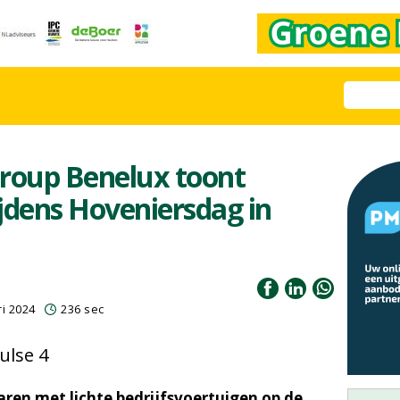
Group Benelux toont
jdens Hoveniersdag in
i 2024
236 sec
ulse 4
jaren met lichte bedrijfsvoertuigen op de