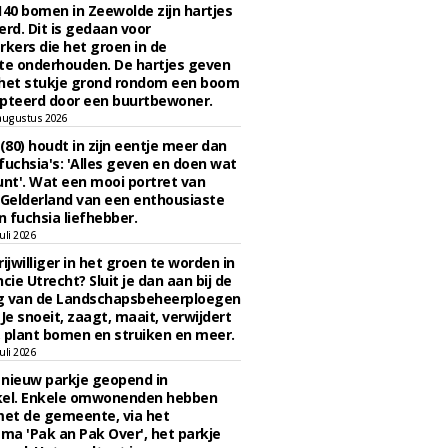
140 bomen in Zeewolde zijn hartjes
erd. Dit is gedaan voor
ers die het groen in de
e onderhouden. De hartjes geven
 het stukje grond rondom een boom
pteerd door een buurtbewoner.
augustus 2026
 (80) houdt in zijn eentje meer dan
fuchsia's: 'Alles geven en doen wat
unt'. Wat een mooi portret van
Gelderland van een enthousiaste
n fuchsia liefhebber.
uli 2026
ijwilliger in het groen te worden in
cie Utrecht? Sluit je dan aan bij de
g van de Landschapsbeheerploegen
 Je snoeit, zaagt, maait, verwijdert
 plant bomen en struiken en meer.
uli 2026
n nieuw parkje geopend in
kel. Enkele omwonenden hebben
et de gemeente, via het
a 'Pak an Pak Over', het parkje