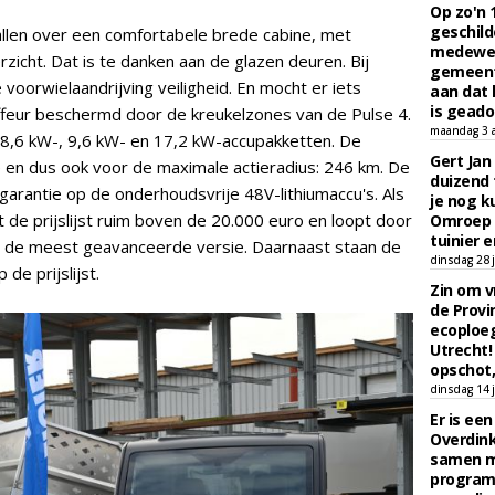
Op zo'n 
geschild
allen over een comfortabele brede cabine, met
medewerk
icht. Dat is te danken aan de glazen deuren. Bij
gemeent
oorwielaandrijving veiligheid. En mocht er iets
aan dat
is geado
feur beschermd door de kreukelzones van de Pulse 4.
maandag 3 
t 8,6 kW-, 9,6 kW- en 17,2 kW-accupakketten. De
Gert Jan
en dus ook voor de maximale actieradius: 246 km. De
duizend 
ksgarantie op de onderhoudsvrije 48V-lithiumaccu's. Als
je nog k
t de prijslijst ruim boven de 20.000 euro en loopt door
Omroep 
tuinier e
r de meest geavanceerde versie. Daarnaast staan de
dinsdag 28 j
de prijslijst.
Zin om vr
de Provin
ecoploe
Utrecht!
opschot,
dinsdag 14 j
Er is ee
Overdin
samen m
programm