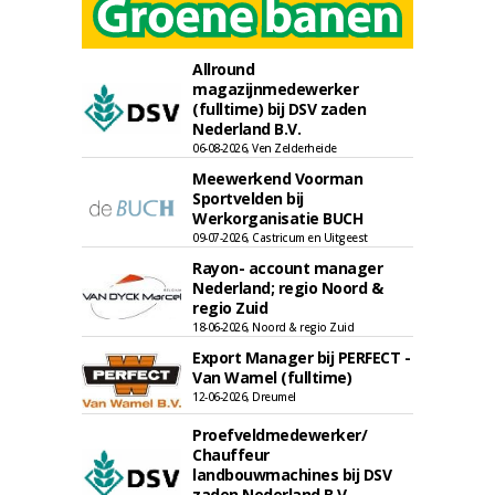
Allround
magazijnmedewerker
(fulltime) bij DSV zaden
Nederland B.V.
06-08-2026, Ven Zelderheide
Meewerkend Voorman
Sportvelden bij
Werkorganisatie BUCH
09-07-2026, Castricum en Uitgeest
Rayon- account manager
Nederland; regio Noord &
regio Zuid
18-06-2026, Noord & regio Zuid
Export Manager bij PERFECT -
Van Wamel (fulltime)
12-06-2026, Dreumel
Proefveldmedewerker/
Chauffeur
landbouwmachines bij DSV
zaden Nederland B.V.