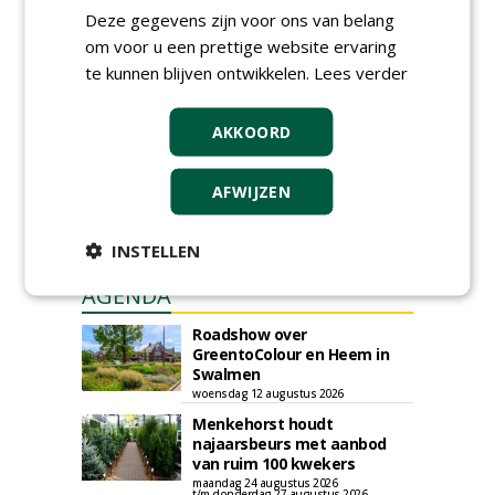
Deze gegevens zijn voor ons van belang
Iedereen kan gratis kleine advertenties
om voor u een prettige website ervaring
plaatsen via zijn eigen account.
te kunnen blijven ontwikkelen.
Lees verder
Plaats een gratis advertentie
AKKOORD
AFWIJZEN
INSTELLEN
AGENDA
Roadshow over
GreentoColour en Heem in
Swalmen
woensdag 12 augustus 2026
Menkehorst houdt
najaarsbeurs met aanbod
van ruim 100 kwekers
maandag 24 augustus 2026
t/m donderdag 27 augustus 2026