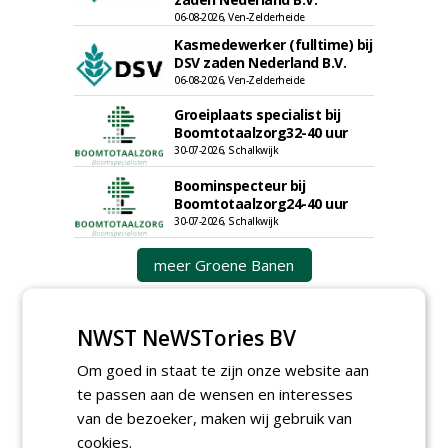
06-08-2026, Ven-Zelderheide
Kasmedewerker (fulltime) bij
DSV zaden Nederland B.V.
06-08-2026, Ven-Zelderheide
Groeiplaats specialist bij
Boomtotaalzorg32-40 uur
30-07-2026, Schalkwijk
Boominspecteur bij
Boomtotaalzorg24-40 uur
30-07-2026, Schalkwijk
meer Groene Banen
NWST NeWSTories BV
Om goed in staat te zijn onze website aan
te passen aan de wensen en interesses
van de bezoeker, maken wij gebruik van
cookies.
GREEN OUTLET