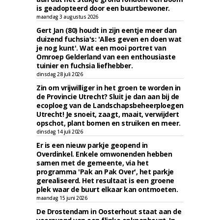
is geadopteerd door een buurtbewoner.
maandag 3 augustus 2026
Gert Jan (80) houdt in zijn eentje meer dan
duizend fuchsia's: 'Alles geven en doen wat
je nog kunt'. Wat een mooi portret van
Omroep Gelderland van een enthousiaste
tuinier en fuchsia liefhebber.
dinsdag 28 juli 2026
Zin om vrijwilliger in het groen te worden in
de Provincie Utrecht? Sluit je dan aan bij de
ecoploeg van de Landschapsbeheerploegen
Utrecht! Je snoeit, zaagt, maait, verwijdert
opschot, plant bomen en struiken en meer.
dinsdag 14 juli 2026
Er is een nieuw parkje geopend in
Overdinkel. Enkele omwonenden hebben
samen met de gemeente, via het
programma 'Pak an Pak Over', het parkje
gerealiseerd. Het resultaat is een groene
plek waar de buurt elkaar kan ontmoeten.
maandag 15 juni 2026
De Drostendam in Oosterhout staat aan de