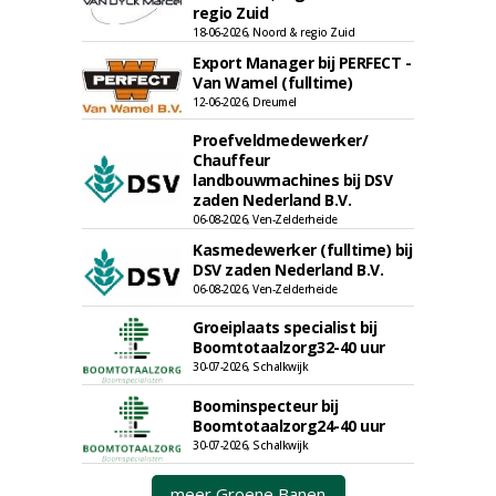
regio Zuid
18-06-2026, Noord & regio Zuid
Export Manager bij PERFECT -
Van Wamel (fulltime)
12-06-2026, Dreumel
Proefveldmedewerker/
Chauffeur
landbouwmachines bij DSV
zaden Nederland B.V.
06-08-2026, Ven-Zelderheide
Kasmedewerker (fulltime) bij
DSV zaden Nederland B.V.
06-08-2026, Ven-Zelderheide
Groeiplaats specialist bij
Boomtotaalzorg32-40 uur
30-07-2026, Schalkwijk
Boominspecteur bij
Boomtotaalzorg24-40 uur
30-07-2026, Schalkwijk
meer Groene Banen