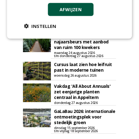
AGENDA
AFWIJZEN
Roadshow over
GreentoColour en Heem in
Swalmen
INSTELLEN
woensdag 12 augustus 2026
Menkehorst houdt
najaarsbeurs met aanbod
van ruim 100 kwekers
maandag 24 augustus 2026
t/m donderdag 27 augustus 2026
Cursus laat zien hoe leifruit
past in moderne tuinen
woensdag 26 augustus 2026
Vakdag 'All About Annuals'
zet eenjarige planten
centraal in Appeltern
donderdag 27 augustus 2026
GaLaBau 2026: internationale
ontmoetingsplek voor
stedelijk groen
dinsdag 15 september 2026
t/m vrijdag 18 september 2026