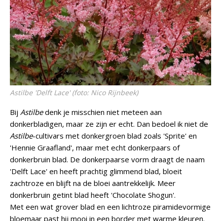
Astilbe
'Delft Lace' (foto: Nico Rijnbeek)
Bij
Astilbe
denk je misschien niet meteen aan
donkerbladigen, maar ze zijn er echt. Dan bedoel ik niet de
Astilbe
-cultivars met donkergroen blad zoals 'Sprite' en
'Hennie Graafland', maar met echt donkerpaars of
donkerbruin blad. De donkerpaarse vorm draagt de naam
'Delft Lace' en heeft prachtig glimmend blad, bloeit
zachtroze en blijft na de bloei aantrekkelijk. Meer
donkerbruin getint blad heeft 'Chocolate Shogun'.
Met een wat grover blad en een lichtroze piramidevormige
bloemaar past hij mooi in een border met warme kleuren.