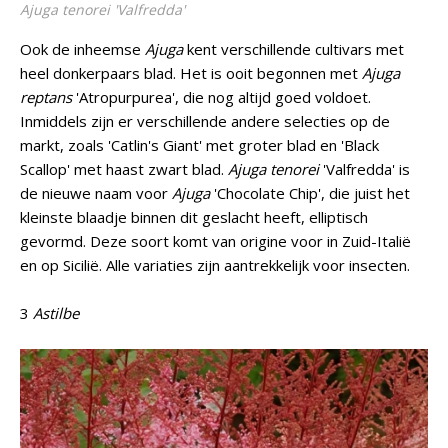
Ajuga tenorei
'Valfredda'
Ook de inheemse
Ajuga
kent verschillende cultivars met
heel donkerpaars blad. Het is ooit begonnen met
Ajuga
reptans
'Atropurpurea', die nog altijd goed voldoet.
Inmiddels zijn er verschillende andere selecties op de
markt, zoals 'Catlin's Giant' met groter blad en 'Black
Scallop' met haast zwart blad.
Ajuga tenorei
'Valfredda' is
de nieuwe naam voor
Ajuga
'Chocolate Chip', die juist het
kleinste blaadje binnen dit geslacht heeft, elliptisch
gevormd. Deze soort komt van origine voor in Zuid-Italië
en op Sicilië. Alle variaties zijn aantrekkelijk voor insecten.
3
Astilbe