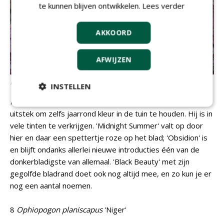
te kunnen blijven ontwikkelen.
Lees verder
AKKOORD
AFWIJZEN
Heuchera
'Midnight Summer'
INSTELLEN
Heuchera
hoort zeker in deze top 10. Het is de plant bij
uitstek om zelfs jaarrond kleur in de tuin te houden. Hij is in
vele tinten te verkrijgen. 'Midnight Summer' valt op door
hier en daar een spettertje roze op het blad; 'Obsidion' is
en blijft ondanks allerlei nieuwe introducties één van de
donkerbladigste van allemaal. 'Black Beauty' met zijn
gegolfde bladrand doet ook nog altijd mee, en zo kun je er
nog een aantal noemen.
8
Ophiopogon planiscapus
'Niger'