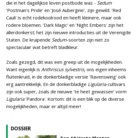
die in het dagelijkse leven postbode was -
Sedum
'Postman's Pride' en 'José Aubergine', zijn gewild. 'Red
Cauli' is echt rodekoolrood en heeft kleinere, maar ook
rodere bloemen. 'Dark Magic' en 'Night Embers' zijn het
allerdonkerst; het zijn nieuwe introducties uit de Verenigde
Staten. De kruipende
Sedum
-soorten zijn niet zo
spectaculair wat betreft bladkleur.
Zoals gezegd, dit was een greep uit de mogelijkheden.
Want eigenlijk is
Anthriscus sylvestris
, ons eigen inheems
fluitenkruid, in de donkerbladige versie 'Ravenswing' ook
erg aantrekkelijk. En de donkerbladige
Ligularia
-cultivars
zijn ook super, zoals de nieuwe 'te heet gewassen' vorm
Ligularia
'Pandora'. Kortom: dit is een blik op de diverse
mogelijkheden, maar er altijd meer!
DOSSIER