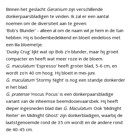
Binnen het geslacht
Geranium
zijn verschillende
donkerpaarsbladigen te vinden. Ik zal er een aantal
noemen om de diversiteit aan te geven:
'Bob's Blunder' - alleen al om de naam wil je hem in de tuin
hebben. Hij is bodembedekkend en bloeit eindeloos met
een lila bloemetje.
'Dusky Crug' lijkt wat op Bob z'n blunder, maar hij groeit
compacter en heeft wat meer roze in de bloem.
G. maculatum
'Espresso' heeft groter blad, 5-6 cm, en
wordt zo'n 40 cm hoog. Hij bloeit in mei-juni.
G. maculatum
'Stormy Night' is nog een standje donkerder
in het blad.
G. pratense
'Hocus Pocus' is een donkerpaarsbladige
variant van de inheemse beemdooievaarsbek. Hij heeft
dieper ingesneden blad dan
G. Maculatum
. Ook 'Midnight
Reiter' en Midnight Ghost' zijn donkerbladigen, waarbij de
laatstgenoemde rond de 35 cm wordt en de andere rond
de 40-45 cm.