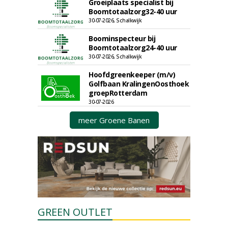
Groeiplaats specialist bij
Boomtotaalzorg32-40 uur
30-07-2026, Schalkwijk
Boominspecteur bij
Boomtotaalzorg24-40 uur
30-07-2026, Schalkwijk
Hoofdgreenkeeper (m/v)
Golfbaan KralingenOosthoek
groepRotterdam
30-07-2026
meer Groene Banen
GREEN OUTLET