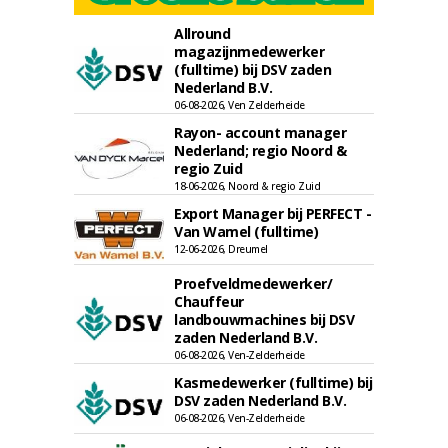
Allround
magazijnmedewerker
(fulltime) bij DSV zaden
Nederland B.V.
06-08-2026, Ven Zelderheide
Rayon- account manager
Nederland; regio Noord &
regio Zuid
18-06-2026, Noord & regio Zuid
Export Manager bij PERFECT -
Van Wamel (fulltime)
12-06-2026, Dreumel
Proefveldmedewerker/
Chauffeur
landbouwmachines bij DSV
zaden Nederland B.V.
06-08-2026, Ven-Zelderheide
Kasmedewerker (fulltime) bij
DSV zaden Nederland B.V.
06-08-2026, Ven-Zelderheide