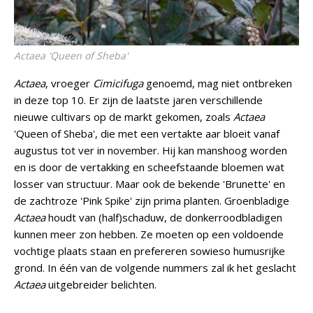
Actaea
'Queen of Sheba'
Actaea
, vroeger
Cimicifuga
genoemd, mag niet ontbreken
in deze top 10. Er zijn de laatste jaren verschillende
nieuwe cultivars op de markt gekomen, zoals
Actaea
'Queen of Sheba', die met een vertakte aar bloeit vanaf
augustus tot ver in november. Hij kan manshoog worden
en is door de vertakking en scheefstaande bloemen wat
losser van structuur. Maar ook de bekende 'Brunette' en
de zachtroze 'Pink Spike' zijn prima planten. Groenbladige
Actaea
houdt van (half)schaduw, de donkerroodbladigen
kunnen meer zon hebben. Ze moeten op een voldoende
vochtige plaats staan en prefereren sowieso humusrijke
grond. In één van de volgende nummers zal ik het geslacht
Actaea
uitgebreider belichten.