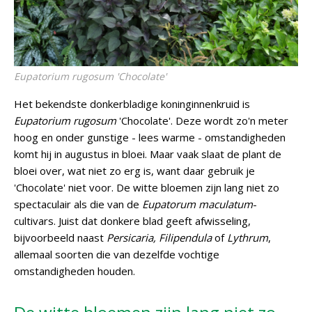
Eupatorium rugosum
'Chocolate'
Het bekendste donkerbladige koninginnenkruid is
Eupatorium rugosum
'Chocolate'. Deze wordt zo'n meter
hoog en onder gunstige - lees warme - omstandigheden
komt hij in augustus in bloei. Maar vaak slaat de plant de
bloei over, wat niet zo erg is, want daar gebruik je
'Chocolate' niet voor. De witte bloemen zijn lang niet zo
spectaculair als die van de
Eupatorum maculatum
-
cultivars. Juist dat donkere blad geeft afwisseling,
bijvoorbeeld naast
Persicaria, Filipendula
of
Lythrum
,
allemaal soorten die van dezelfde vochtige
omstandigheden houden.