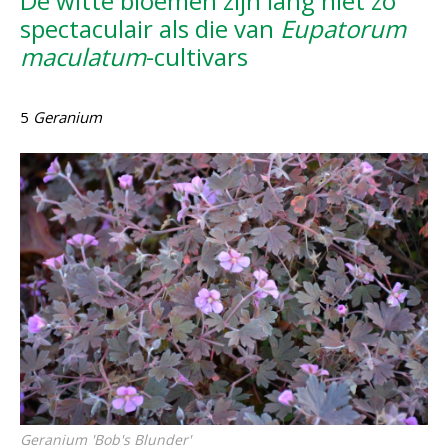
De witte bloemen zijn lang niet zo
spectaculair als die van
Eupatorum
maculatum
-cultivars
5
Geranium
Geranium
'Bob's Blunder'