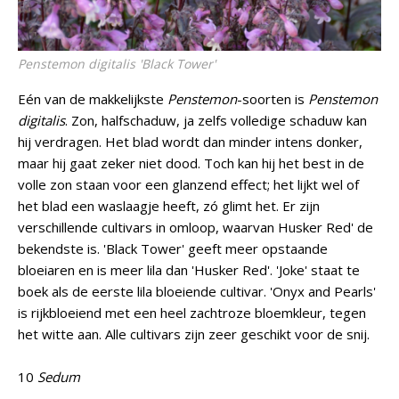
Penstemon digitalis
'Black Tower'
Eén van de makkelijkste
Penstemon
-soorten is
Penstemon
digitalis
. Zon, halfschaduw, ja zelfs volledige schaduw kan
hij verdragen. Het blad wordt dan minder intens donker,
maar hij gaat zeker niet dood. Toch kan hij het best in de
volle zon staan voor een glanzend effect; het lijkt wel of
het blad een waslaagje heeft, zó glimt het. Er zijn
verschillende cultivars in omloop, waarvan Husker Red' de
bekendste is. 'Black Tower' geeft meer opstaande
bloeiaren en is meer lila dan 'Husker Red'. 'Joke' staat te
boek als de eerste lila bloeiende cultivar. 'Onyx and Pearls'
is rijkbloeiend met een heel zachtroze bloemkleur, tegen
het witte aan. Alle cultivars zijn zeer geschikt voor de snij.
10
Sedum