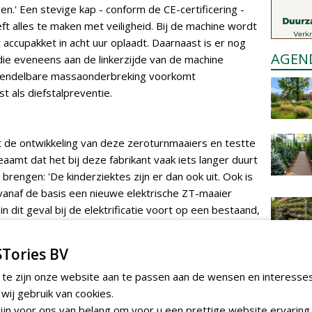
n.' Een stevige kap - conform de CE-certificering -
t alles te maken met veiligheid. Bij de machine wordt
 accupakket in acht uur oplaadt. Daarnaast is er nog
AGEN
 die eveneens aan de linkerzijde van de machine
rendelbare massaonderbreking voorkomt
t als diefstalpreventie.
t de ontwikkeling van deze zeroturnmaaiers en testte
beaamt dat het bij deze fabrikant vaak iets langer duurt
rengen: 'De kinderziektes zijn er dan ook uit. Ook is
vanaf de basis een nieuwe elektrische ZT-maaier
n dit geval bij de elektrificatie voort op een bestaand,
00 ZT's.' Morsink noemt dit ook een verstandige
euw willen uitvinden. De gebruikte onderdelen hebben
Tories BV
ing van het voorraadassortiment bij dealers is onnodig
n. Dit bespaart ook een stuk logistiek. Bovendien
 te zijn onze website aan te passen aan de wensen en interesse
es in de showroomopstellingen. Dat geeft meer
ij gebruik van cookies.
erkenbaarheid bij vakmensen en het publiek. De machine
jn voor ons van belang om voor u een prettige website ervaring 