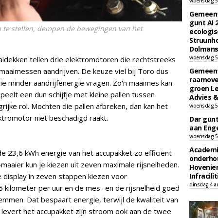
woensdag 5
Gemeent
gunt AI
in te stellen, dempen de bewegingen van het
ecologis
Struunho
Dolmans 
woensdag 5
aidekken tellen drie elektromotoren die rechtstreeks
 maaimessen aandrijven. De keuze viel bij Toro dus
Gemeent
raamove
ie minder aandrijfenergie vragen. Zo'n maaimes kan
groen L
speelt een dun schijfje met kleine pallen tussen
Advies &
rijke rol. Mochten die pallen afbreken, dan kan het
woensdag 5
ktromotor niet beschadigd raakt.
Dar gun
aan Enge
woensdag 5
Academi
 23,6 kWh energie van het accupakket zo efficiënt
onderho
aaier kun je kiezen uit zeven maximale rijsnelheden.
Hovenie
 display in zeven stappen kiezen voor
Infracilit
dinsdag 4 a
kilometer per uur en de mes- en de rijsnelheid goed
mmen. Dat bespaart energie, terwijl de kwaliteit van
d levert het accupakket zijn stroom ook aan de twee