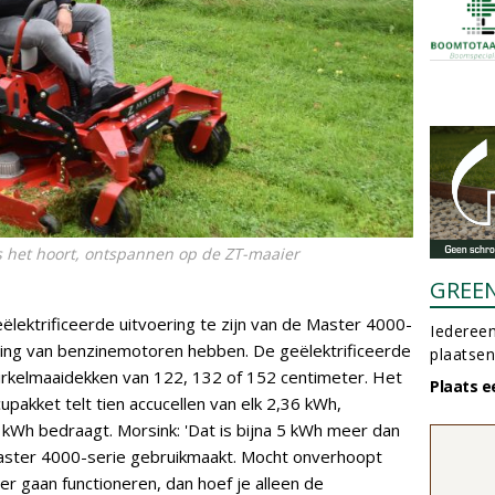
ls het hoort, ontspannen op de ZT-maaier
GREE
eëlektrificeerde uitvoering te zijn van de Master 4000-
Iedereen
ijving van benzinemotoren hebben. De geëlektrificeerde
plaatsen
cirkelmaaidekken van 122, 132 of 152 centimeter. Het
Plaats e
akket telt tien accucellen van elk 2,36 kWh,
 kWh bedraagt. Morsink: 'Dat is bijna 5 kWh meer dan
ster 4000-serie gebruikmaakt. Mocht onverhoopt
er gaan functioneren, dan hoef je alleen de