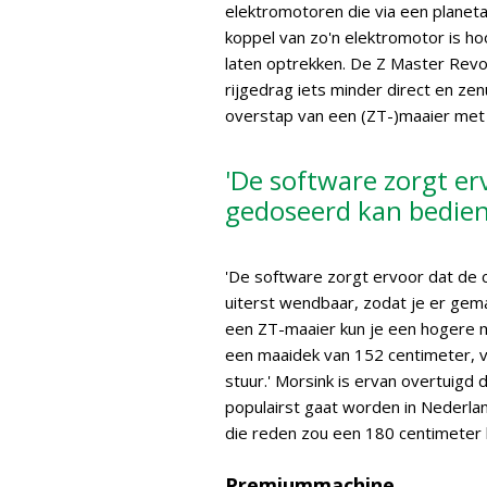
elektromotoren die via een planeta
koppel van zo'n elektromotor is hoo
laten optrekken. De Z Master Revo
rijgedrag iets minder direct en ze
overstap van een (ZT-)maaier met 
'De software zorgt er
gedoseerd kan bedien
'De software zorgt ervoor dat de 
uiterst wendbaar, zodat je er gem
een ZT-maaier kun je een hogere ma
een maaidek van 152 centimeter, ve
stuur.' Morsink is ervan overtuig
populairst gaat worden in Nederla
die reden zou een 180 centimeter 
Premiummachine