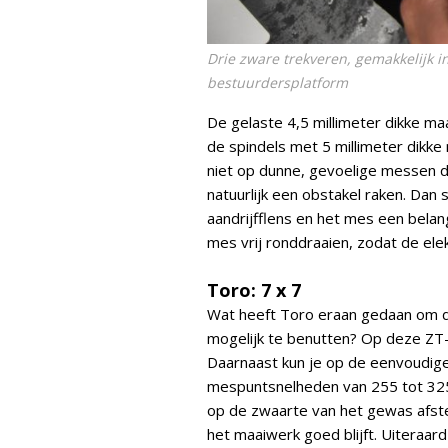
Drie zware trekveren, gemakkelijk 
bestuurdersplatform
De gelaste 4,5 millimeter dikke ma
de spindels met 5 millimeter dikke
niet op dunne, gevoelige messen d
natuurlijk een obstakel raken. Dan 
aandrijfflens en het mes een belang
mes vrij ronddraaien, zodat de ele
Toro: 7 x 7
Wat heeft Toro eraan gedaan om de
mogelijk te benutten? Op deze ZT-m
Daarnaast kun je op de eenvoudige
mespuntsnelheden van 255 tot 325 
op de zwaarte van het gewas afste
het maaiwerk goed blijft. Uiteraar