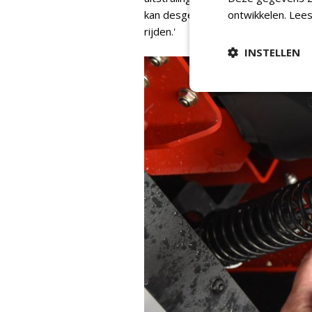
kan desgewenst op kenteken word
ontwikkelen.
Lees
rijden.'
INSTELLEN