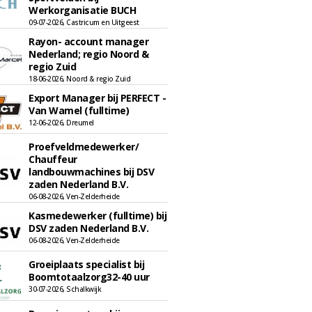
Werkorganisatie BUCH
09-07-2026, Castricum en Uitgeest
Rayon- account manager
Nederland; regio Noord &
regio Zuid
18-06-2026, Noord & regio Zuid
Export Manager bij PERFECT -
Van Wamel (fulltime)
12-06-2026, Dreumel
Proefveldmedewerker/
Chauffeur
landbouwmachines bij DSV
zaden Nederland B.V.
06-08-2026, Ven-Zelderheide
Kasmedewerker (fulltime) bij
DSV zaden Nederland B.V.
06-08-2026, Ven-Zelderheide
Groeiplaats specialist bij
Boomtotaalzorg32-40 uur
30-07-2026, Schalkwijk