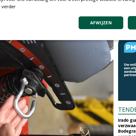
en gezet, zodat je ermee op de openbare weg mag
 verder
AFWIJZEN
TEND
Irado g
verzwaa
Bodegrav