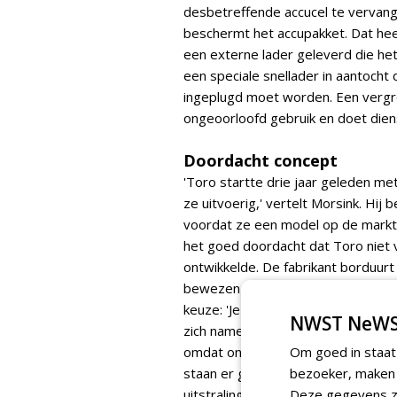
desbetreffende accucel te vervange
beschermt het accupakket. Dat heef
een externe lader geleverd die het
een speciale snellader in aantocht
ingeplugd moet worden. Een verg
ongeoorloofd gebruik en doet diens
Doordacht concept
'Toro startte drie jaar geleden me
ze uitvoerig,' vertelt Morsink. Hij 
voordat ze een model op de markt b
het goed doordacht dat Toro niet 
ontwikkelde. De fabrikant borduurt i
bewezen concept van de Master 40
keuze: 'Je moet het wiel niet opni
NWST NeWS
zich namelijk al bewezen. Uitbreid
omdat onderdelen uitwisselbaar zij
Om goed in staat
staan er geen "afwijkende" machin
bezoeker, maken w
uitstraling en draagt bij aan de h
Deze gegevens zi