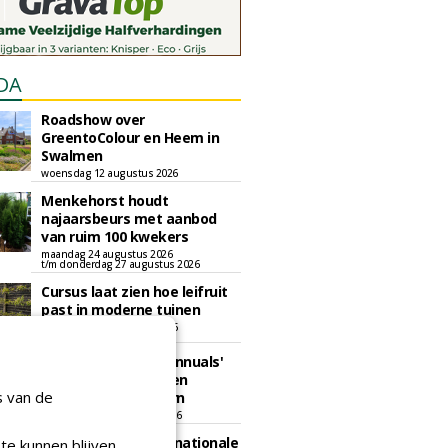
DA
Roadshow over
GreentoColour en Heem in
Swalmen
woensdag 12 augustus 2026
Menkehorst houdt
najaarsbeurs met aanbod
van ruim 100 kwekers
maandag 24 augustus 2026
t/m donderdag 27 augustus 2026
Cursus laat zien hoe leifruit
past in moderne tuinen
woensdag 26 augustus 2026
Vakdag 'All About Annuals'
zet eenjarige planten
s van de
centraal in Appeltern
donderdag 27 augustus 2026
GaLaBau 2026: internationale
te kunnen blijven