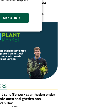
ontmoetingsplek voor
stedelijk groen
dinsdag 15 september 2026
t/m vrijdag 18 september 2026
AKKOORD
ERS
unt schoffelwerkzaamheden onder
rde omstandigheden aan
en Flex.