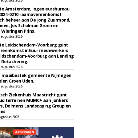
 augustus 2026
e Amsterdam, Ingenieursbureau
 2024-0210 raamovereenkomst
ch beheer aan De Jong Zuurmond,
eve, Jos Scholman Groen en
Wieringen Prins.
 augustus 2026
e Leidschendam-Voorburg gunt
reenkomst inhuur medewerkers
eidschendam-Voorburg aan Lending
 Detachering.
 augustus 2026
t maaibestek gemeente Nijmegen
len Groen Uden.
 augustus 2026
sch Ziekenhuis Maastricht gunt
ud terreinen MUMC+ aan Jonkers
rs, Dolmans Landscaping Group en
ies
ugustus 2026