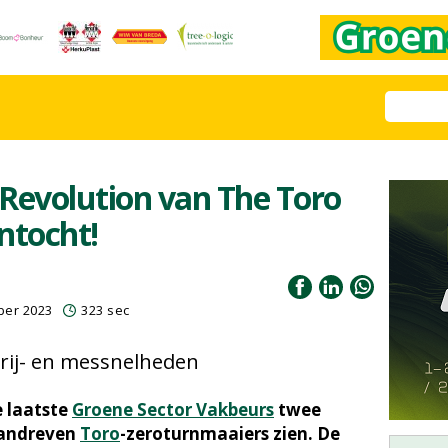
Revolution van The Toro
ntocht!
ber 2023
323 sec
rij- en messnelheden
e laatste
Groene Sector Vakbeurs
twee
aandreven
Toro
-zeroturnmaaiers zien. De