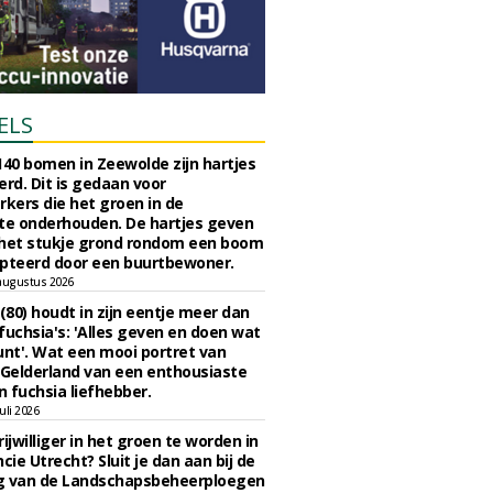
ELS
140 bomen in Zeewolde zijn hartjes
erd. Dit is gedaan voor
ers die het groen in de
e onderhouden. De hartjes geven
 het stukje grond rondom een boom
pteerd door een buurtbewoner.
augustus 2026
 (80) houdt in zijn eentje meer dan
fuchsia's: 'Alles geven en doen wat
unt'. Wat een mooi portret van
Gelderland van een enthousiaste
n fuchsia liefhebber.
uli 2026
ijwilliger in het groen te worden in
cie Utrecht? Sluit je dan aan bij de
g van de Landschapsbeheerploegen