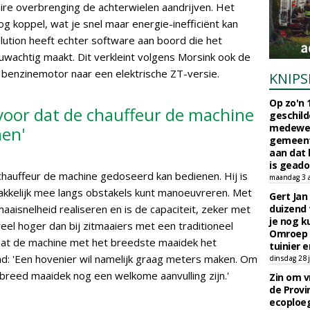
ire overbrenging de achterwielen aandrijven. Het
g koppel, wat je snel maar energie-inefficiënt kan
lution heeft echter software aan boord die het
nuwachtig maakt. Dit verkleint volgens Morsink ook de
benzinemotor naar een elektrische ZT-versie.
KNIPS
Op zo'n 
voor dat de chauffeur de machine
geschild
medewerk
en'
gemeent
aan dat
is geado
chauffeur de machine gedoseerd kan bedienen. Hij is
maandag 3 
akkelijk mee langs obstakels kunt manoeuvreren. Met
Gert Jan
aisnelheid realiseren en is de capaciteit, zeker met
duizend 
je nog k
el hoger dan bij zitmaaiers met een traditioneel
Omroep 
d dat de machine met het breedste maaidek het
tuinier e
nd: 'Een hovenier wil namelijk graag meters maken. Om
dinsdag 28 j
breed maaidek nog een welkome aanvulling zijn.'
Zin om vr
de Provin
ecoploe