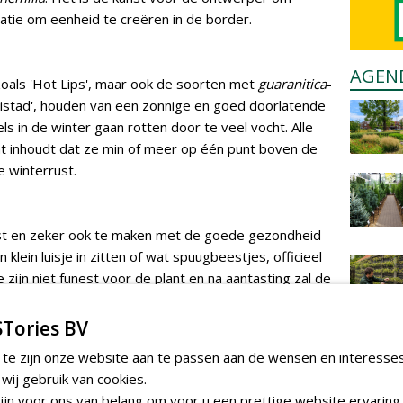
atie om eenheid te creëren in de border.
AGEN
zoals 'Hot Lips', maar ook de soorten met
guaranitica
-
istad', houden van een zonnige en goed doorlatende
s in de winter gaan rotten door te veel vocht. Alle
t inhoudt dat ze min of meer op één punt boven de
 winterrust.
st en zeker ook te maken met de goede gezondheid
 klein luisje in zitten of wat spuugbeestjes, officieel
zijn niet funest voor de plant en na aantasting zal de
Tories BV
 te zijn onze website aan te passen aan de wensen en interesse
achtige soorten worden het liefst in het voorjaar
ij gebruik van cookies.
ze na de eerste bloei nog een keer gesnoeid worden
jn voor ons van belang om voor u een prettige website ervaring 