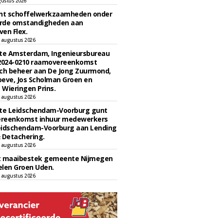
gustus 2026
unt schoffelwerkzaamheden onder
rde omstandigheden aan
en Flex.
 augustus 2026
e Amsterdam, Ingenieursbureau
 2024-0210 raamovereenkomst
ch beheer aan De Jong Zuurmond,
eve, Jos Scholman Groen en
Wieringen Prins.
 augustus 2026
e Leidschendam-Voorburg gunt
reenkomst inhuur medewerkers
eidschendam-Voorburg aan Lending
 Detachering.
 augustus 2026
t maaibestek gemeente Nijmegen
len Groen Uden.
 augustus 2026