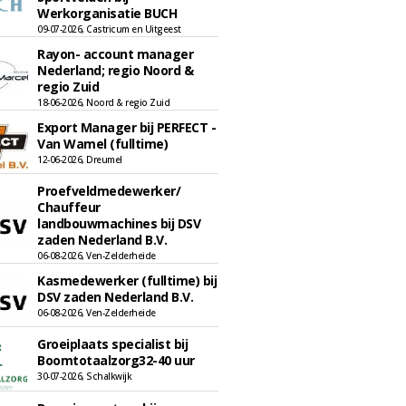
Werkorganisatie BUCH
09-07-2026, Castricum en Uitgeest
Rayon- account manager
Nederland; regio Noord &
regio Zuid
18-06-2026, Noord & regio Zuid
Export Manager bij PERFECT -
Van Wamel (fulltime)
12-06-2026, Dreumel
Proefveldmedewerker/
Chauffeur
landbouwmachines bij DSV
zaden Nederland B.V.
06-08-2026, Ven-Zelderheide
Kasmedewerker (fulltime) bij
DSV zaden Nederland B.V.
06-08-2026, Ven-Zelderheide
Groeiplaats specialist bij
Boomtotaalzorg32-40 uur
30-07-2026, Schalkwijk