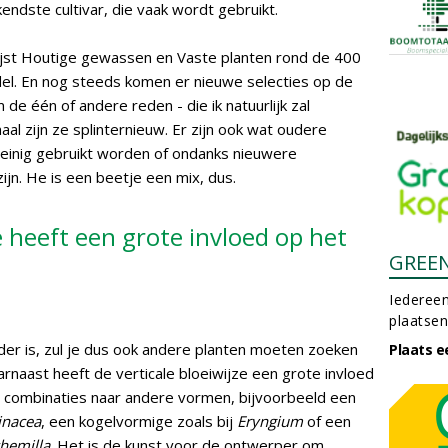
endste cultivar, die vaak wordt gebruikt.
lijst Houtige gewassen en Vaste planten rond de 400
del. En nog steeds komen er nieuwe selecties op de
m de één of andere reden - die ik natuurlijk zal
al zijn ze splinternieuw. Er zijn ook wat oudere
 weinig gebruikt worden of ondanks nieuwere
ijn. He is een beetje een mix, dus.
e heeft een grote invloed op het
GREE
Iedereen
plaatsen
er is, zul je dus ook andere planten moeten zoeken
Plaats e
arnaast heeft de verticale bloeiwijze een grote invloed
n combinaties naar andere vormen, bijvoorbeeld een
inacea
, een kogelvormige zoals bij
Eryngium
of een
chemilla
. Het is de kunst voor de ontwerper om