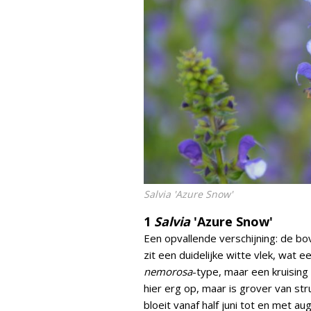
Salvia
'Azure Snow'
1
Salvia
'Azure Snow'
Een opvallende verschijning: de bo
zit een duidelijke witte vlek, wat 
nemorosa
-type, maar een kruisin
hier erg op, maar is grover van stru
bloeit vanaf half juni tot en met au