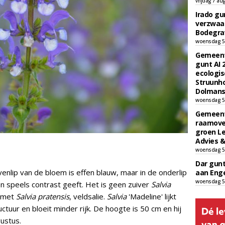
vrijdag 7 au
Irado g
verzwaa
Bodegrav
woensdag 5
Gemeent
gunt AI
ecologis
Struunho
Dolmans 
woensdag 5
Gemeent
raamove
groen L
Advies &
woensdag 5
Dar gun
venlip van de bloem is effen blauw, maar in de onderlip
aan Enge
woensdag 5
een speels contrast geeft. Het is geen zuiver
Salvia
g met
Salvia pratensis
, veldsalie.
Salvia
'Madeline' lijkt
ctuur en bloeit minder rijk. De hoogte is 50 cm en hij
gustus.