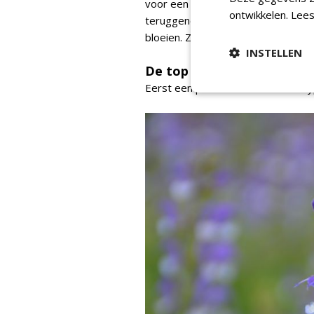
voor een tweede bloei. De houtige
ontwikkelen.
Lees
teruggenomen en in model geknipt;
bloeien. Ze vallen niet om en blijve
INSTELLEN
De top 10:
Eerst een paar
Salvia nemorosa
-ty