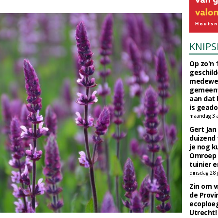
KNIPS
Op zo'n 
geschild
medewerk
gemeent
aan dat
is geado
maandag 3 
Gert Jan
duizend 
je nog k
Omroep 
tuinier e
dinsdag 28 j
Zin om vr
de Provin
ecoploe
Utrecht!