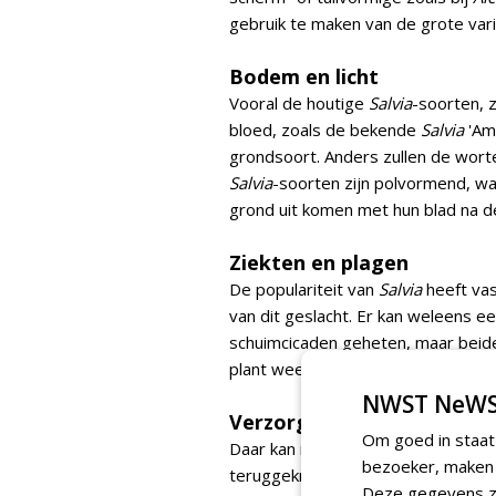
gebruik te maken van de grote vari
Bodem en licht
Vooral de houtige
Salvia
-soorten, 
bloed, zoals de bekende
Salvia
'Am
grondsoort. Anders zullen de wortel
Salvia
-soorten zijn polvormend, wa
grond uit komen met hun blad na de
Ziekten en plagen
De populariteit van
Salvia
heeft va
van dit geslacht. Er kan weleens een
schuimcicaden geheten, maar beide 
plant weer makkelijk herstellen.
NWST NeWS
Verzorging
Om goed in staat
Daar kan ik kort over zijn. De kruid
bezoeker, maken w
teruggeknipt. Als je wilt, kunnen 
Deze gegevens zi