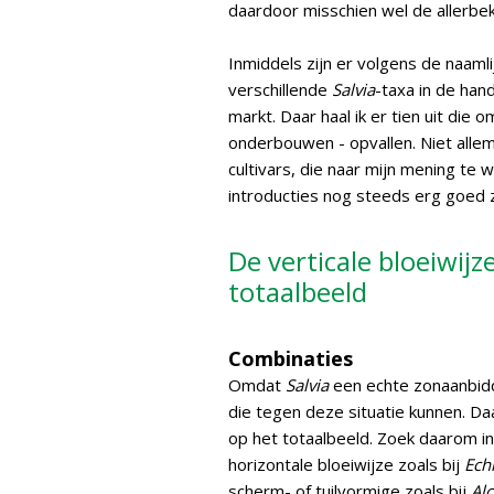
daardoor misschien wel de allerbek
Inmiddels zijn er volgens de naam
verschillende
Salvia
-taxa in de han
markt. Daar haal ik er tien uit die o
onderbouwen - opvallen. Niet allema
cultivars, die naar mijn mening te
introducties nog steeds erg goed z
De verticale bloeiwijz
totaalbeeld
Combinaties
Omdat
Salvia
een echte zonaanbidd
die tegen deze situatie kunnen. Da
op het totaalbeeld. Zoek daarom i
horizontale bloeiwijze zoals bij
Ech
scherm- of tuilvormige zoals bij
Al