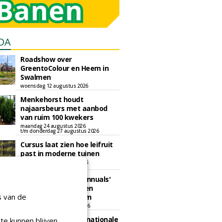
DA
Roadshow over
GreentoColour en Heem in
Swalmen
woensdag 12 augustus 2026
Menkehorst houdt
najaarsbeurs met aanbod
van ruim 100 kwekers
maandag 24 augustus 2026
t/m donderdag 27 augustus 2026
Cursus laat zien hoe leifruit
past in moderne tuinen
woensdag 26 augustus 2026
Vakdag 'All About Annuals'
zet eenjarige planten
s van de
centraal in Appeltern
donderdag 27 augustus 2026
GaLaBau 2026: internationale
te kunnen blijven