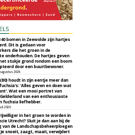
ELS
140 bomen in Zeewolde zijn hartjes
erd. Dit is gedaan voor
ers die het groen in de
e onderhouden. De hartjes geven
 het stukje grond rondom een boom
pteerd door een buurtbewoner.
augustus 2026
 (80) houdt in zijn eentje meer dan
fuchsia's: 'Alles geven en doen wat
unt'. Wat een mooi portret van
Gelderland van een enthousiaste
n fuchsia liefhebber.
uli 2026
ijwilliger in het groen te worden in
cie Utrecht? Sluit je dan aan bij de
g van de Landschapsbeheerploegen
 Je snoeit, zaagt, maait, verwijdert