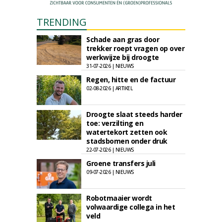
TRENDING
Schade aan gras door
trekker roept vragen op over
werkwijze bij droogte
31-07-2026 | NIEUWS
Regen, hitte en de factuur
02-08-2026 | ARTIKEL
Droogte slaat steeds harder
toe: verzilting en
watertekort zetten ook
stadsbomen onder druk
22-07-2026 | NIEUWS
Groene transfers juli
09-07-2026 | NIEUWS
Robotmaaier wordt
volwaardige collega in het
veld