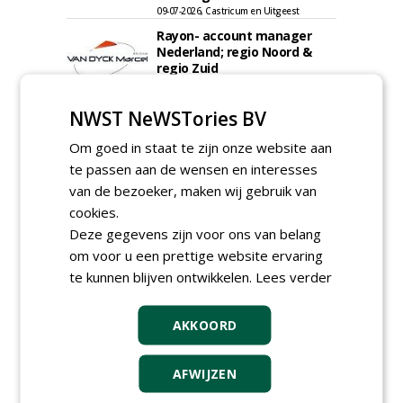
09-07-2026, Castricum en Uitgeest
Rayon- account manager
Nederland; regio Noord &
regio Zuid
18-06-2026, Noord & regio Zuid
Export Manager bij PERFECT -
NWST NeWSTories BV
Van Wamel (fulltime)
12-06-2026, Dreumel
Om goed in staat te zijn onze website aan
te passen aan de wensen en interesses
Proefveldmedewerker/
Chauffeur
van de bezoeker, maken wij gebruik van
landbouwmachines bij DSV
cookies.
zaden Nederland B.V.
Deze gegevens zijn voor ons van belang
06-08-2026, Ven-Zelderheide
om voor u een prettige website ervaring
Kasmedewerker (fulltime) bij
te kunnen blijven ontwikkelen.
Lees verder
DSV zaden Nederland B.V.
06-08-2026, Ven-Zelderheide
Groeiplaats specialist bij
AKKOORD
Boomtotaalzorg32-40 uur
30-07-2026, Schalkwijk
AFWIJZEN
Boominspecteur bij