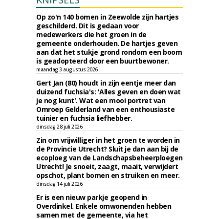
Op zo'n 140 bomen in Zeewolde zijn hartjes
geschilderd. Dit is gedaan voor
medewerkers die het groen in de
gemeente onderhouden. De hartjes geven
aan dat het stukje grond rondom een boom
is geadopteerd door een buurtbewoner.
maandag 3 augustus 2026
Gert Jan (80) houdt in zijn eentje meer dan
duizend fuchsia's: 'Alles geven en doen wat
je nog kunt'. Wat een mooi portret van
Omroep Gelderland van een enthousiaste
tuinier en fuchsia liefhebber.
dinsdag 28 juli 2026
Zin om vrijwilliger in het groen te worden in
de Provincie Utrecht? Sluit je dan aan bij de
ecoploeg van de Landschapsbeheerploegen
Utrecht! Je snoeit, zaagt, maait, verwijdert
opschot, plant bomen en struiken en meer.
dinsdag 14 juli 2026
Er is een nieuw parkje geopend in
Overdinkel. Enkele omwonenden hebben
samen met de gemeente, via het