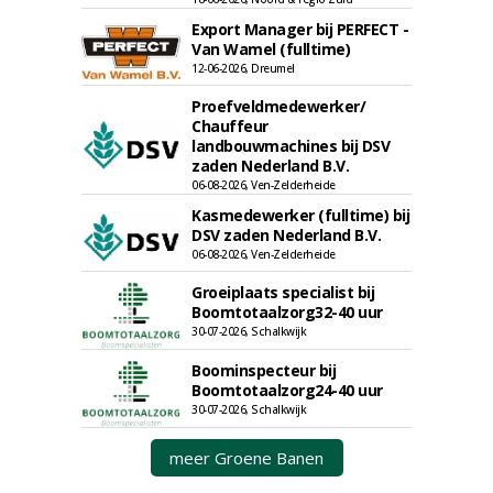
Export Manager bij PERFECT -
Van Wamel (fulltime)
12-06-2026, Dreumel
Proefveldmedewerker/
Chauffeur
landbouwmachines bij DSV
zaden Nederland B.V.
06-08-2026, Ven-Zelderheide
Kasmedewerker (fulltime) bij
DSV zaden Nederland B.V.
06-08-2026, Ven-Zelderheide
Groeiplaats specialist bij
Boomtotaalzorg32-40 uur
30-07-2026, Schalkwijk
Boominspecteur bij
Boomtotaalzorg24-40 uur
30-07-2026, Schalkwijk
meer Groene Banen