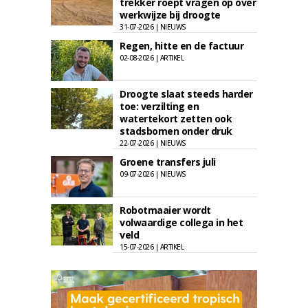
trekker roept vragen op over
werkwijze bij droogte
31-07-2026 | NIEUWS
Regen, hitte en de factuur
02-08-2026 | ARTIKEL
Droogte slaat steeds harder
toe: verzilting en
watertekort zetten ook
stadsbomen onder druk
22-07-2026 | NIEUWS
Groene transfers juli
09-07-2026 | NIEUWS
Robotmaaier wordt
volwaardige collega in het
veld
15-07-2026 | ARTIKEL