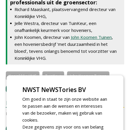
professionals uit de groensector:
Richard Maaskant, plaatsvervangend directeur van
Koninklijke VHG,
Jelle Westra, directeur van TuinKeur, een
onafhankelijk keurmerk voor hoveniers,
John Koomen, directeur van
John Koomen Tuinen
,
een hoveniersbedrijf 'met duurzaamheid in het
bloed', tevens onlangs benoemd tot voorzitter van
Koninklijke VHG.
Koninklijke VHG
TuinKeur
John Koomen Tuinen
NWST NeWSTories BV
LOGIN
met je e-mailadres om te reageren.
Om goed in staat te zijn onze website aan
REACTIES
te passen aan de wensen en interesses
van de bezoeker, maken wij gebruik van
Er zijn nog geen reacties.
cookies.
Deze gegevens zijn voor ons van belang
download artikel