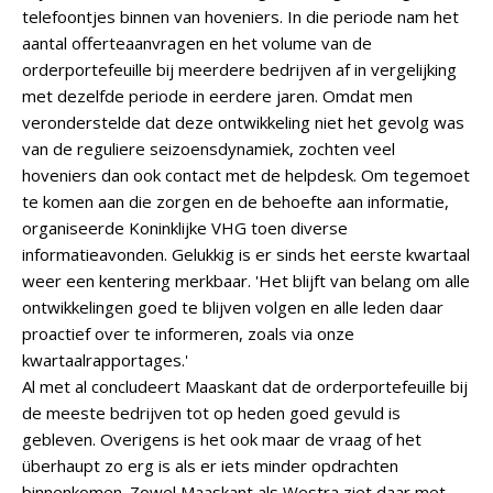
telefoontjes binnen van hoveniers. In die periode nam het
aantal offerteaanvragen en het volume van de
orderportefeuille bij meerdere bedrijven af in vergelijking
met dezelfde periode in eerdere jaren. Omdat men
veronderstelde dat deze ontwikkeling niet het gevolg was
van de reguliere seizoensdynamiek, zochten veel
hoveniers dan ook contact met de helpdesk. Om tegemoet
te komen aan die zorgen en de behoefte aan informatie,
organiseerde Koninklijke VHG toen diverse
informatieavonden. Gelukkig is er sinds het eerste kwartaal
weer een kentering merkbaar. 'Het blijft van belang om alle
ontwikkelingen goed te blijven volgen en alle leden daar
proactief over te informeren, zoals via onze
kwartaalrapportages.'
Al met al concludeert Maaskant dat de orderportefeuille bij
de meeste bedrijven tot op heden goed gevuld is
gebleven. Overigens is het ook maar de vraag of het
überhaupt zo erg is als er iets minder opdrachten
binnenkomen. Zowel Maaskant als Westra ziet daar met