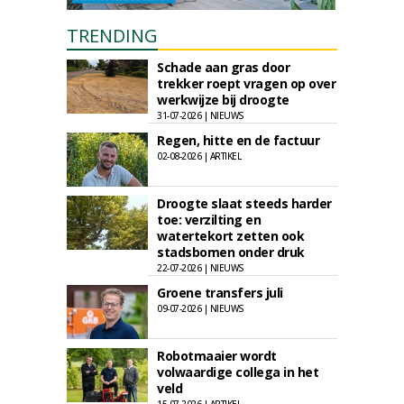
TRENDING
Schade aan gras door
trekker roept vragen op over
werkwijze bij droogte
31-07-2026 | NIEUWS
Regen, hitte en de factuur
02-08-2026 | ARTIKEL
Droogte slaat steeds harder
toe: verzilting en
watertekort zetten ook
stadsbomen onder druk
22-07-2026 | NIEUWS
Groene transfers juli
09-07-2026 | NIEUWS
Robotmaaier wordt
volwaardige collega in het
veld