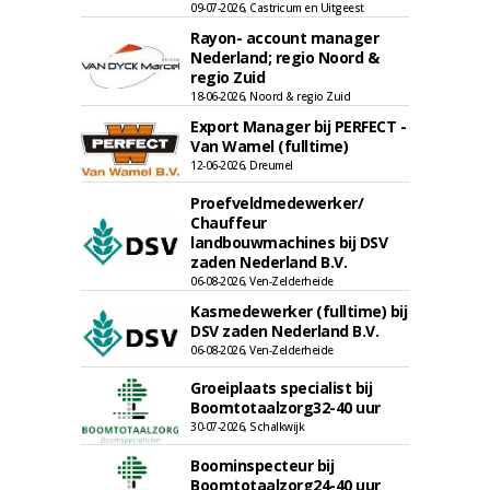
09-07-2026, Castricum en Uitgeest
Rayon- account manager
Nederland; regio Noord &
regio Zuid
18-06-2026, Noord & regio Zuid
Export Manager bij PERFECT -
Van Wamel (fulltime)
12-06-2026, Dreumel
Proefveldmedewerker/
Chauffeur
landbouwmachines bij DSV
zaden Nederland B.V.
06-08-2026, Ven-Zelderheide
Kasmedewerker (fulltime) bij
DSV zaden Nederland B.V.
06-08-2026, Ven-Zelderheide
Groeiplaats specialist bij
Boomtotaalzorg32-40 uur
30-07-2026, Schalkwijk
Boominspecteur bij
Boomtotaalzorg24-40 uur