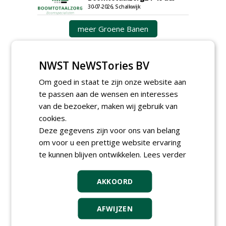
30-07-2026, Schalkwijk
meer Groene Banen
NWST NeWSTories BV
Om goed in staat te zijn onze website aan
te passen aan de wensen en interesses
van de bezoeker, maken wij gebruik van
cookies.
GREEN OUTLET
Deze gegevens zijn voor ons van belang
Iedereen kan gratis kleine advertenties
om voor u een prettige website ervaring
plaatsen via zijn eigen account.
te kunnen blijven ontwikkelen.
Lees verder
Plaats een gratis advertentie
AKKOORD
AFWIJZEN