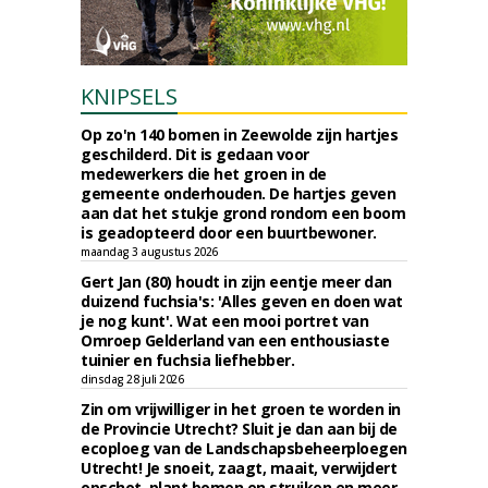
KNIPSELS
Op zo'n 140 bomen in Zeewolde zijn hartjes
geschilderd. Dit is gedaan voor
medewerkers die het groen in de
gemeente onderhouden. De hartjes geven
aan dat het stukje grond rondom een boom
is geadopteerd door een buurtbewoner.
maandag 3 augustus 2026
Gert Jan (80) houdt in zijn eentje meer dan
duizend fuchsia's: 'Alles geven en doen wat
je nog kunt'. Wat een mooi portret van
Omroep Gelderland van een enthousiaste
tuinier en fuchsia liefhebber.
dinsdag 28 juli 2026
Zin om vrijwilliger in het groen te worden in
de Provincie Utrecht? Sluit je dan aan bij de
ecoploeg van de Landschapsbeheerploegen
Utrecht! Je snoeit, zaagt, maait, verwijdert
opschot, plant bomen en struiken en meer.