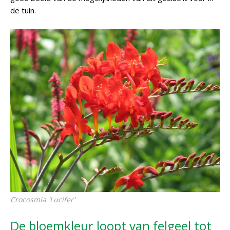
de tuin.
Crocosmia
'Lucifer'
De bloemkleur loopt van felgeel tot