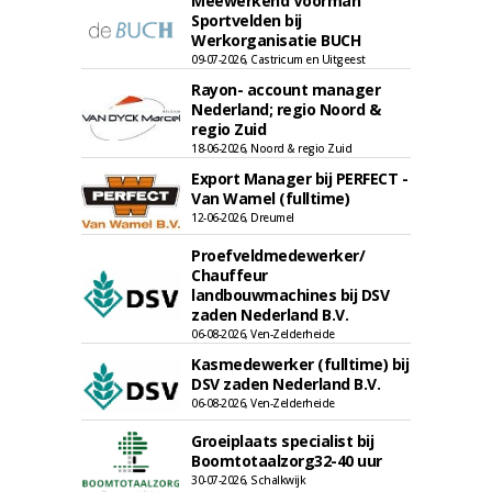
Meewerkend Voorman
Sportvelden bij
Werkorganisatie BUCH
09-07-2026, Castricum en Uitgeest
Rayon- account manager
Nederland; regio Noord &
regio Zuid
18-06-2026, Noord & regio Zuid
Export Manager bij PERFECT -
Van Wamel (fulltime)
12-06-2026, Dreumel
Proefveldmedewerker/
Chauffeur
landbouwmachines bij DSV
zaden Nederland B.V.
06-08-2026, Ven-Zelderheide
Kasmedewerker (fulltime) bij
DSV zaden Nederland B.V.
06-08-2026, Ven-Zelderheide
Groeiplaats specialist bij
Boomtotaalzorg32-40 uur
30-07-2026, Schalkwijk