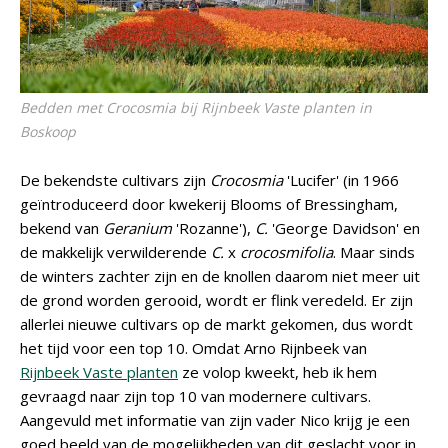
Bedden met
Crocosmia
bij Rijnbeek Vaste planten in
Boskoop
De bekendste cultivars zijn
Crocosmia
'Lucifer' (in 1966
geïntroduceerd door kwekerij Blooms of Bressingham,
bekend van
Geranium
'Rozanne'),
C.
'George Davidson' en
de makkelijk verwilderende
C.
x
crocosmifolia
. Maar sinds
de winters zachter zijn en de knollen daarom niet meer uit
de grond worden gerooid, wordt er flink veredeld. Er zijn
allerlei nieuwe cultivars op de markt gekomen, dus wordt
het tijd voor een top 10. Omdat Arno Rijnbeek van
Rijnbeek Vaste planten
ze volop kweekt, heb ik hem
gevraagd naar zijn top 10 van modernere cultivars.
Aangevuld met informatie van zijn vader Nico krijg je een
goed beeld van de mogelijkheden van dit geslacht voor in