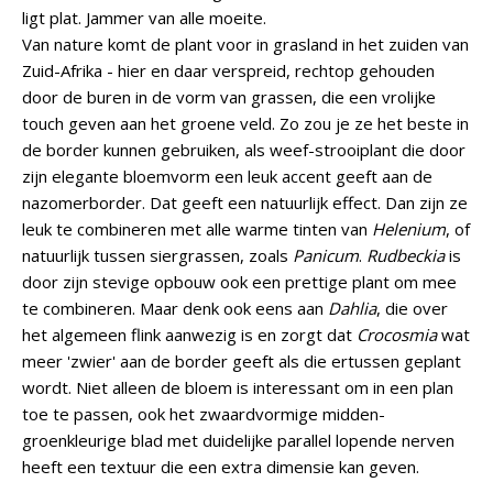
ligt plat. Jammer van alle moeite.
Van nature komt de plant voor in grasland in het zuiden van
Zuid-Afrika - hier en daar verspreid, rechtop gehouden
door de buren in de vorm van grassen, die een vrolijke
touch geven aan het groene veld. Zo zou je ze het beste in
de border kunnen gebruiken, als weef-strooiplant die door
zijn elegante bloemvorm een leuk accent geeft aan de
nazomerborder. Dat geeft een natuurlijk effect. Dan zijn ze
leuk te combineren met alle warme tinten van
Helenium
, of
natuurlijk tussen siergrassen, zoals
Panicum
.
Rudbeckia
is
door zijn stevige opbouw ook een prettige plant om mee
te combineren. Maar denk ook eens aan
Dahlia
, die over
het algemeen flink aanwezig is en zorgt dat
Crocosmia
wat
meer 'zwier' aan de border geeft als die ertussen geplant
wordt. Niet alleen de bloem is interessant om in een plan
toe te passen, ook het zwaardvormige midden-
groenkleurige blad met duidelijke parallel lopende nerven
heeft een textuur die een extra dimensie kan geven.