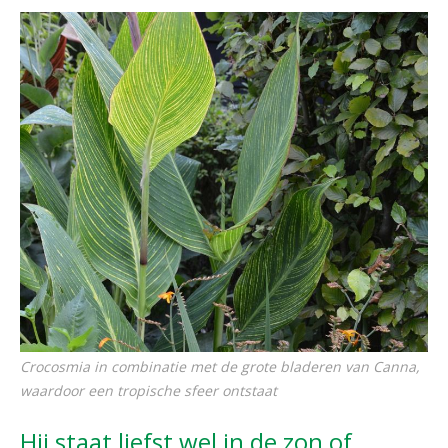
Crocosmia
in combinatie met de grote bladeren van
Canna
,
waardoor een tropische sfeer ontstaat
Hij staat liefst wel in de zon of