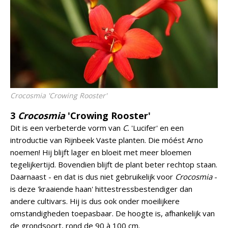
Crocosmia
'Crowing Rooster'
3
Crocosmia
'Crowing Rooster'
Dit is een verbeterde vorm van
C.
'Lucifer' en een
introductie van Rijnbeek Vaste planten. Die móést Arno
noemen! Hij blijft lager en bloeit met meer bloemen
tegelijkertijd. Bovendien blijft de plant beter rechtop staan.
Daarnaast - en dat is dus niet gebruikelijk voor
Crocosmia
-
is deze 'kraaiende haan' hittestressbestendiger dan
andere cultivars. Hij is dus ook onder moeilijkere
omstandigheden toepasbaar. De hoogte is, afhankelijk van
de grondsoort, rond de 90 à 100 cm.