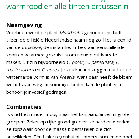
warmrood en alle tinten ertussenin
Naamgeving
Voorheen werd de plant
Montbretia
genoemd; nu luidt
alleen de officiële Nederlandse naam nog zo. Het is een lid
van de
Iridaceae
, de irisfamilie. Er bestaan verschillende
soorten waarmee gekruist is om nieuwe cultivars te
maken. Dit zijn bijvoorbeeld
C. potsii, C. paniculata, C.
masionorum
en
C. aurea
. Je zou kunnen zeggen dat het de
winterharde vorm is van
Freesia
, want daar heeft de bloem
wel iets van weg. In sommige landen kan de plant zich
behoorlijk invasief gedragen.
Combinaties
Ik vind het minder mooi, maar het kan: aanplanten in grote
groepen. Zeker op rijke grond groeien ze hard en worden
ze topzwaar door de massa bloemstelen die zich
ontwikkelen. Eén flinke regenbui of zomerstorm en de boel