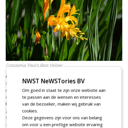
Crocosmia
'Paul's Best Yellow'
6
Crocosmia
'Paul's Best Yellow'
NWST NeWSTories BV
Deze bloem heeft een warmgele kleur, blijkbaar de beste
die Paul kon vinden. Ergens las ik dat de op één na mooiste
Om goed in staat te zijn onze website aan
ook prima was geweest; zó mooi vond hij deze cultivar. Hij
te passen aan de wensen en interesses
bloeit van juli tot en met september en heeft mooi
van de bezoeker, maken wij gebruik van
geplooid langwerpig blad. Hij wordt ongeveer 90 cm hoog.
cookies.
De bloemstelen hangen elegant naar alle kanten open,
Deze gegevens zijn voor ons van belang
zodat de bloemen goed tot hun recht komen.
om voor u een prettige website ervaring