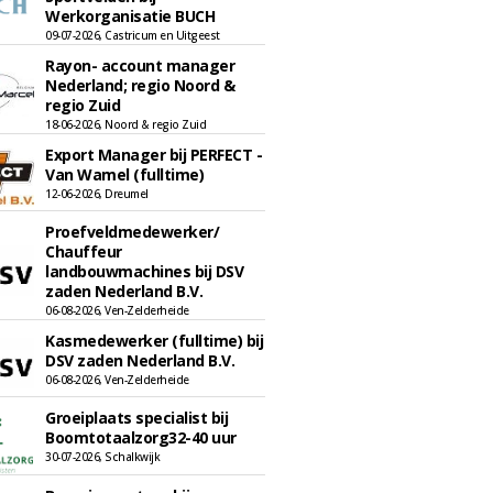
Werkorganisatie BUCH
09-07-2026, Castricum en Uitgeest
Rayon- account manager
Nederland; regio Noord &
regio Zuid
18-06-2026, Noord & regio Zuid
Export Manager bij PERFECT -
Van Wamel (fulltime)
12-06-2026, Dreumel
Proefveldmedewerker/
Chauffeur
landbouwmachines bij DSV
zaden Nederland B.V.
06-08-2026, Ven-Zelderheide
Kasmedewerker (fulltime) bij
DSV zaden Nederland B.V.
06-08-2026, Ven-Zelderheide
Groeiplaats specialist bij
Boomtotaalzorg32-40 uur
30-07-2026, Schalkwijk