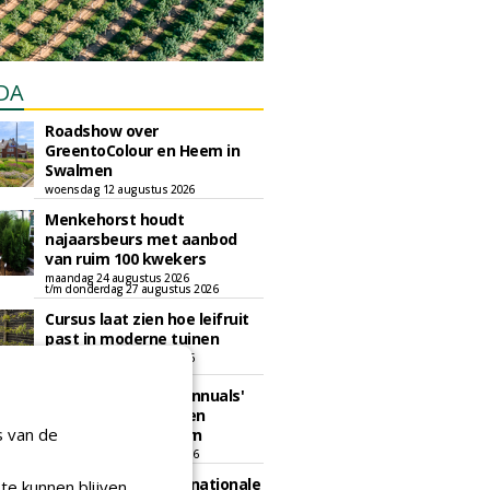
DA
Roadshow over
GreentoColour en Heem in
Swalmen
woensdag 12 augustus 2026
Menkehorst houdt
najaarsbeurs met aanbod
van ruim 100 kwekers
maandag 24 augustus 2026
t/m donderdag 27 augustus 2026
Cursus laat zien hoe leifruit
past in moderne tuinen
woensdag 26 augustus 2026
Vakdag 'All About Annuals'
zet eenjarige planten
s van de
centraal in Appeltern
donderdag 27 augustus 2026
GaLaBau 2026: internationale
te kunnen blijven