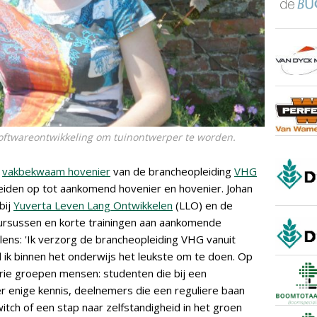
ftwareontwikkeling om tuinontwerper te worden.
a
vakbekwaam hovenier
van de brancheopleiding
VHG
leiden op tot aankomend hovenier en hovenier. Johan
bij
Yuverta Leven Lang Ontwikkelen
(LLO) en de
 cursussen en korte trainingen aan aankomende
llens: 'Ik verzorg de brancheopleiding VHG vanuit
 ik binnen het onderwijs het leukste om te doen. Op
drie groepen mensen: studenten die bij een
er enige kennis, deelnemers die een reguliere baan
tch of een stap naar zelfstandigheid in het groen