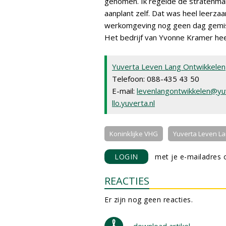
genomen. Ik regelde de stratenma
aanplant zelf. Dat was heel leerza
werkomgeving nog geen dag gemis
Het bedrijf van Yvonne Kramer hee
Yuverta Leven Lang Ontwikkelen
Telefoon: 088-435 43 50
E-mail:
levenlangontwikkelen@yuv
llo.yuverta.nl
Koninklijke VHG
Yuverta Leven La
LOGIN
met je e-mailadres o
REACTIES
Er zijn nog geen reacties.