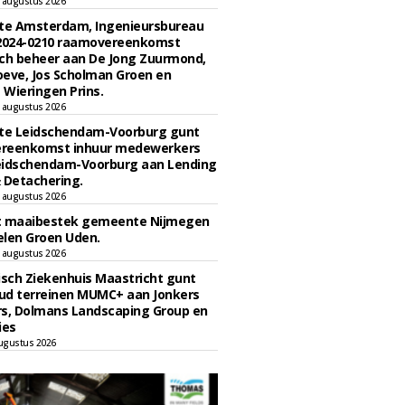
 augustus 2026
e Amsterdam, Ingenieursbureau
 2024-0210 raamovereenkomst
ch beheer aan De Jong Zuurmond,
eve, Jos Scholman Groen en
Wieringen Prins.
 augustus 2026
e Leidschendam-Voorburg gunt
reenkomst inhuur medewerkers
eidschendam-Voorburg aan Lending
 Detachering.
 augustus 2026
t maaibestek gemeente Nijmegen
len Groen Uden.
 augustus 2026
sch Ziekenhuis Maastricht gunt
ud terreinen MUMC+ aan Jonkers
rs, Dolmans Landscaping Group en
ies
ugustus 2026