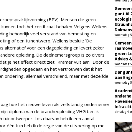
woensdag 5
Gemeent
gunt AI
ecologis
eroepspraktijkvorming (BPV). Mensen die geen
Struunho
 kunnen toch het certificaat behalen. Volgens Wellens
Dolmans 
ing behoorlijk veel verstand van bemesting en
woensdag 5
ing of een tuinontwerp. Wellens besluit: 'De
Gemeent
s alternatief voor een dagopleiding en levert zeker
raamove
groen L
 andere opleiding. De deelnemersgroep is zo divers
Advies &
dat je het effect direct ziet.' Kramer vult aan: 'Door de
woensdag 5
aardigheden opgedaan en het vertrouwen dat ik het
Dar gun
 onderling, allemaal verschillend, maar met dezelfde
aan Enge
woensdag 5
Academi
onderho
Hovenie
raag hoe het nieuwe leven als zelfstandig ondernemer
Infracilit
p mijn diploma van de brancheopleiding VHG ben ik
dinsdag 4 a
h tuinontwerper. Los daarvan heb ik een aantal
oor één tuin heb ik de regie van de uitvoering op me