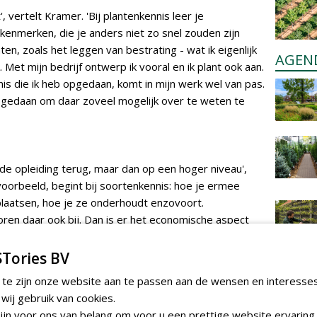
, vertelt Kramer. 'Bij plantenkennis leer je
 kenmerken, die je anders niet zo snel zouden zijn
en, zoals het leggen van bestrating - wat ik eigenlijk
AGEN
 Met mijn bedrijf ontwerp ik vooral en ik plant ook aan.
nis die ik heb opgedaan, komt in mijn werk wel van pas.
eg gedaan om daar zoveel mogelijk over te weten te
 de opleiding terug, maar dan op een hoger niveau',
ijvoorbeeld, begint bij soortenkennis: hoe je ermee
laatsen, hoe je ze onderhoudt enzovoort.
en daar ook bij. Dan is er het economische aspect
 van een tuin, berekenen hoeveel de machine kost die
g, steeds een stukje moeilijker of uitgebreider. Ook
Tories BV
perceel op. In eerste instantie mag dat met een
 te zijn onze website aan te passen aan de wensen en interesse
den weergegeven; in het laatste jaar wordt het een
ij gebruik van cookies.
amt Kramer: 'In het eerste jaar hoefde ik thuis weinig
jn voor ons van belang om voor u een prettige website ervaring 