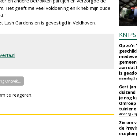
ker en andere betrokken partijen en verzorgde de
am. Het geeft me veel voldoening en ik heb mijn oude
t.'
t Lush Gardens en is gevestigd in Veldhoven.
KNIPS
Op zo'n 
geschild
erta.nl
medewerk
gemeent
aan dat
is geado
maandag 3 
ng Ontwik...
Gert Jan
duizend 
m te reageren.
je nog k
Omroep 
tuinier e
dinsdag 28 j
Zin om vr
de Provin
ecoploe