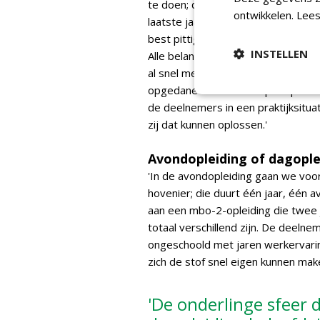
te doen; door mijn jarenlange inter
ontwikkelen.
Lees
laatste jaar moesten berekenen, h
best pittig!'
INSTELLEN
Alle belangrijke aspecten komen in
al snel merken dat hun vakkennis gro
opgedane kennis echt op z'n plaats.
de deelnemers in een praktijksituat
zij dat kunnen oplossen.'
Avondopleiding of dagople
'In de avondopleiding gaan we voo
hovenier; die duurt één jaar, één a
aan een mbo-2-opleiding die twee 
totaal verschillend zijn. De deeln
ongeschoold met jaren werkervaring
zich de stof snel eigen kunnen mak
'De onderlinge sfeer d