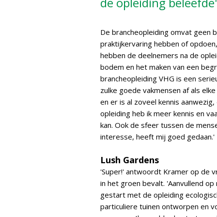
de opleiding beleefde'
De brancheopleiding omvat geen b
praktijkervaring hebben of opdoen,
hebben de deelnemers na de opleid
bodem en het maken van een begrot
brancheopleiding VHG is een serieu
zulke goede vakmensen af als elke
en er is al zoveel kennis aanwezig, 
opleiding heb ik meer kennis en v
kan. Ook de sfeer tussen de mensen
interesse, heeft mij goed gedaan.'
Lush Gardens
'Super!' antwoordt Kramer op de v
in het groen bevalt. 'Aanvullend o
gestart met de opleiding ecologisc
particuliere tuinen ontworpen en v