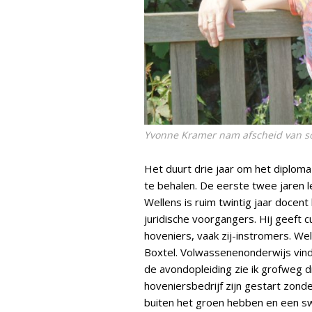
Yvonne Kramer nam afscheid van so
Het duurt drie jaar om het diplom
te behalen. De eerste twee jaren 
Wellens is ruim twintig jaar docent 
juridische voorgangers. Hij geeft
hoveniers, vaak zij-instromers. We
Boxtel. Volwassenenonderwijs vind
de avondopleiding zie ik grofweg 
hoveniersbedrijf zijn gestart zond
buiten het groen hebben en een swi