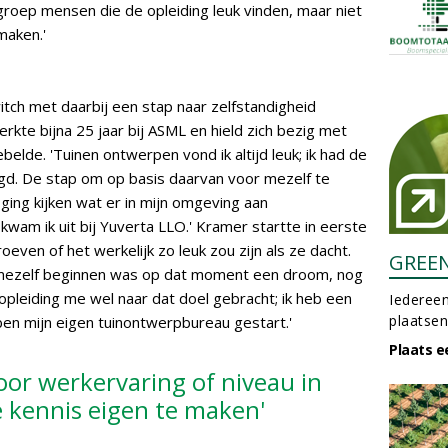
groep mensen die de opleiding leuk vinden, maar niet
maken.'
tch met daarbij een stap naar zelfstandigheid
rkte bijna 25 jaar bij ASML en hield zich bezig met
belde. 'Tuinen ontwerpen vond ik altijd leuk; ik had de
lgd. De stap om op basis daarvan voor mezelf te
 ging kijken wat er in mijn omgeving aan
wam ik uit bij Yuverta LLO.' Kramer startte in eerste
oeven of het werkelijk zo leuk zou zijn als ze dacht.
GREE
r mezelf beginnen was op dat moment een droom, nog
e opleiding me wel naar dat doel gebracht; ik heb een
Iedereen
plaatsen
en mijn eigen tuinontwerpbureau gestart.'
Plaats e
oor werkervaring of niveau in
e kennis eigen te maken'