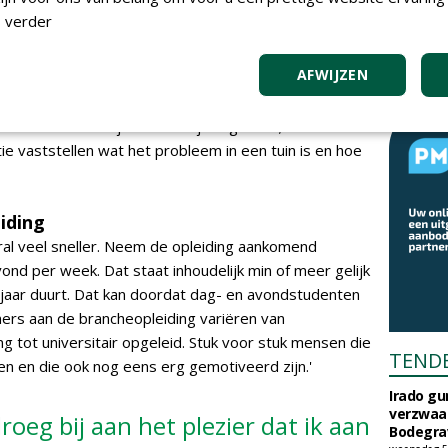
esse wist ik al aardig wat. Maar de tuin die we in het
 verder
eeft me wel wat kruim gekost. Dat jaar was soms
AFWIJZEN
 het eerste jaar aan bod, zodat beginnende hoveniers
eit. 'In het tweede jaar', zo vervolgt Wellens, 'valt de
 En in het derde jaar natuurlijk nog meer; dan kunnen
ie vaststellen wat het probleem in een tuin is en hoe
iding
ral veel sneller. Neem de opleiding aankomend
vond per week. Dat staat inhoudelijk min of meer gelijk
jaar duurt. Dat kan doordat dag- en avondstudenten
emers aan de brancheopleiding variëren van
 tot universitair opgeleid. Stuk voor stuk mensen die
TEND
en en die ook nog eens erg gemotiveerd zijn.'
Irado g
verzwaa
roeg bij aan het plezier dat ik aan
Bodegrav