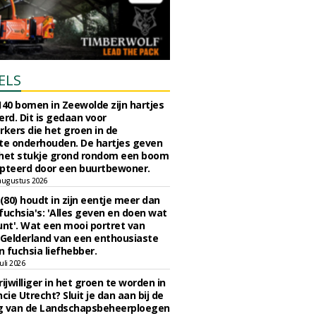
ELS
140 bomen in Zeewolde zijn hartjes
erd. Dit is gedaan voor
ers die het groen in de
e onderhouden. De hartjes geven
 het stukje grond rondom een boom
pteerd door een buurtbewoner.
augustus 2026
 (80) houdt in zijn eentje meer dan
fuchsia's: 'Alles geven en doen wat
unt'. Wat een mooi portret van
Gelderland van een enthousiaste
n fuchsia liefhebber.
uli 2026
ijwilliger in het groen te worden in
cie Utrecht? Sluit je dan aan bij de
g van de Landschapsbeheerploegen