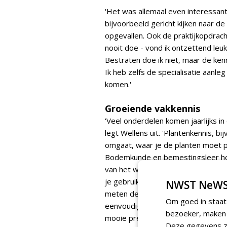
'Het was allemaal even interessant'
bijvoorbeeld gericht kijken naar de
opgevallen. Ook de praktijkopdracht
nooit doe - vond ik ontzettend leuk.
Bestraten doe ik niet, maar de ken
Ik heb zelfs de specialisatie aanl
komen.'
Groeiende vakkennis
'Veel onderdelen komen jaarlijks in
legt Wellens uit. 'Plantenkennis, b
omgaat, waar je de planten moet p
Bodemkunde en bemestingsleer hor
van het werk: het kunnen begroten
je gebruikt. Dat komt elk jaar teru
NWST NeWS
meten de deelnemers elk jaar een 
Om goed in staat
eenvoudige tekening op schaal wor
bezoeker, maken w
mooie presentatie.' Dat laatste bea
Deze gegevens zi