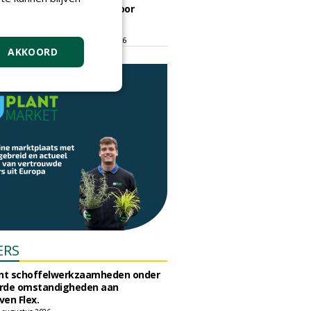
ontmoetingsplek voor
stedelijk groen
dinsdag 15 september 2026
t/m vrijdag 18 september 2026
AKKOORD
ERS
unt schoffelwerkzaamheden onder
rde omstandigheden aan
en Flex.