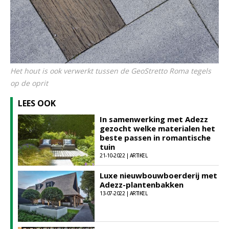
Het hout is ook verwerkt tussen de GeoStretto Roma tegels
op de oprit
LEES OOK
In samenwerking met Adezz
gezocht welke materialen het
beste passen in romantische
tuin
21-10-2022 | ARTIKEL
Luxe nieuwbouwboerderij met
Adezz-plantenbakken
13-07-2022 | ARTIKEL