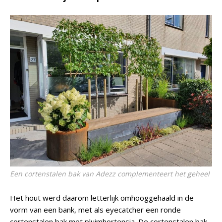
Een cortenstalen bak van Adezz complementeert het geheel
Het hout werd daarom letterlijk omhooggehaald in de
vorm van een bank, met als eyecatcher een ronde
cortenstalen bak met pluimhortensia. De cortenstalen bak