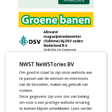
Allround
magazijnmedewerker
(fulltime) bij DSV zaden
Nederland B.V.
06-08-2026, Ven Zelderheide
Rayon- account manager
Nederland; regio Noord &
NWST NeWSTories BV
regio Zuid
18-06-2026, Noord & regio Zuid
Om goed in staat te zijn onze website aan
Export Manager bij PERFECT -
te passen aan de wensen en interesses
Van Wamel (fulltime)
van de bezoeker, maken wij gebruik van
12-06-2026, Dreumel
cookies.
Proefveldmedewerker/
Deze gegevens zijn voor ons van belang
Chauffeur
om voor u een prettige website ervaring
landbouwmachines bij DSV
zaden Nederland B.V.
te kunnen blijven ontwikkelen.
Lees verder