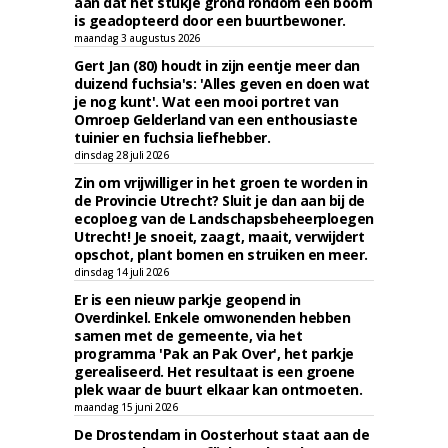
aan dat het stukje grond rondom een boom
is geadopteerd door een buurtbewoner.
maandag 3 augustus 2026
Gert Jan (80) houdt in zijn eentje meer dan
duizend fuchsia's: 'Alles geven en doen wat
je nog kunt'. Wat een mooi portret van
Omroep Gelderland van een enthousiaste
tuinier en fuchsia liefhebber.
dinsdag 28 juli 2026
Zin om vrijwilliger in het groen te worden in
de Provincie Utrecht? Sluit je dan aan bij de
ecoploeg van de Landschapsbeheerploegen
Utrecht! Je snoeit, zaagt, maait, verwijdert
opschot, plant bomen en struiken en meer.
dinsdag 14 juli 2026
Er is een nieuw parkje geopend in
Overdinkel. Enkele omwonenden hebben
samen met de gemeente, via het
programma 'Pak an Pak Over', het parkje
gerealiseerd. Het resultaat is een groene
plek waar de buurt elkaar kan ontmoeten.
maandag 15 juni 2026
De Drostendam in Oosterhout staat aan de