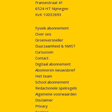
Fransestraat 41
6524 HT Nijmegen
KvK 10032693
Fysiek abonnement
Over ons
Groenversneller
Duurzaamheid & NWST
Cursussen
Contact
Digitaal abonnement
Abonneren nieuwsbrief
Het team
School abonnement
Redactionele spelregels
Algemene voorwaarden
Disclaimer
Privacy