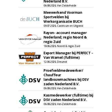
Nederland B.V.
06-08-2026, Ven Zelderheide
Meewerkend Voorman
Sportvelden bij
Werkorganisatie BUCH
09-07-2026, Castricum en Uitgeest
Rayon- account manager
Nederland; regio Noord &
regio Zuid
18-06-2026, Noord & regio Zuid
Export Manager bij PERFECT -
Van Wamel (fulltime)
12-06-2026, Dreumel
Proefveldmedewerker/
Chauffeur
landbouwmachines bij DSV
zaden Nederland B.V.
06-08-2026, Ven-Zelderheide
Kasmedewerker (fulltime) bij
DSV zaden Nederland B.V.
06-08-2026, Ven-Zelderheide