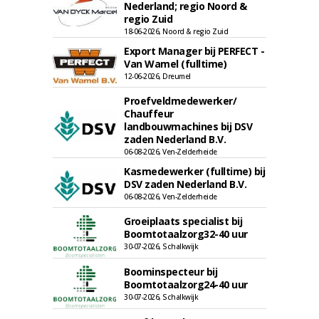
Nederland; regio Noord &
regio Zuid
18-06-2026, Noord & regio Zuid
Export Manager bij PERFECT -
Van Wamel (fulltime)
12-06-2026, Dreumel
Proefveldmedewerker/
Chauffeur
landbouwmachines bij DSV
zaden Nederland B.V.
06-08-2026, Ven-Zelderheide
Kasmedewerker (fulltime) bij
DSV zaden Nederland B.V.
06-08-2026, Ven-Zelderheide
Groeiplaats specialist bij
Boomtotaalzorg32-40 uur
30-07-2026, Schalkwijk
Boominspecteur bij
Boomtotaalzorg24-40 uur
30-07-2026, Schalkwijk