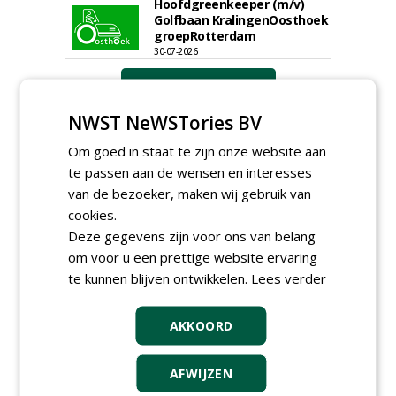
Hoofdgreenkeeper (m/v)
Golfbaan KralingenOosthoek
groepRotterdam
30-07-2026
meer Groene Banen
NWST NeWSTories BV
Om goed in staat te zijn onze website aan
te passen aan de wensen en interesses
van de bezoeker, maken wij gebruik van
cookies.
Deze gegevens zijn voor ons van belang
GREEN OUTLET
om voor u een prettige website ervaring
Iedereen kan gratis kleine advertenties
te kunnen blijven ontwikkelen.
Lees verder
plaatsen via zijn eigen account.
Plaats een gratis advertentie
AKKOORD
AFWIJZEN