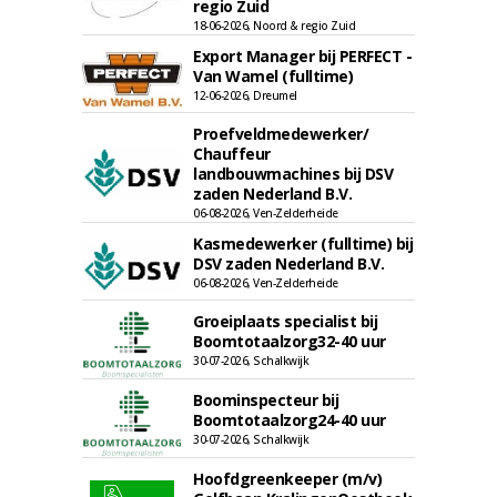
regio Zuid
18-06-2026, Noord & regio Zuid
Export Manager bij PERFECT -
Van Wamel (fulltime)
12-06-2026, Dreumel
Proefveldmedewerker/
Chauffeur
landbouwmachines bij DSV
zaden Nederland B.V.
06-08-2026, Ven-Zelderheide
Kasmedewerker (fulltime) bij
DSV zaden Nederland B.V.
06-08-2026, Ven-Zelderheide
Groeiplaats specialist bij
Boomtotaalzorg32-40 uur
30-07-2026, Schalkwijk
Boominspecteur bij
Boomtotaalzorg24-40 uur
30-07-2026, Schalkwijk
Hoofdgreenkeeper (m/v)