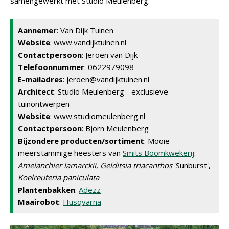
samengewerkt met Studio Meulenberg.
Aannemer
: Van Dijk Tuinen
Website
: www.vandijktuinen.nl
Contactpersoon
: Jeroen van Dijk
Telefoonnummer
: 0622979098
E-mailadres
: jeroen@vandijktuinen.nl
Architect
: Studio Meulenberg - exclusieve
tuinontwerpen
Website
: www.studiomeulenberg.nl
Contactpersoon
: Bjorn Meulenberg
Bijzondere producten/sortiment
: Mooie
meerstammige heesters van
Smits Boomkwekerij
:
Amelanchier lamarckii
,
Gelditsia triacanthos
'Sunburst',
Koelreuteria paniculata
Plantenbakken
:
Adezz
Maairobot
:
Husqvarna