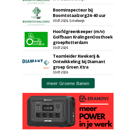
Boominspecteur bij
Boomtotaalzorg24-40 uur
30-07-2026, Schalkwijk
Hoofdgreenkeeper (m/v)
Golfbaan KralingenOosthoek
groepRotterdam
30-07-2026
Teamleider Kwekerij &
Ontwikkeling bij Diamant
groep Groen Xtra
30-07-2026
meer Groene Banen