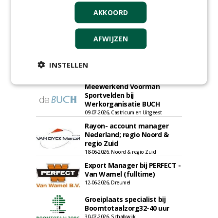
AKKOORD
Allround
AFWIJZEN
magazijnmedewerker
(fulltime) bij DSV zaden
INSTELLEN
Nederland B.V.
27-07-2026, Ven Zelderheide
Meewerkend Voorman
Sportvelden bij
Werkorganisatie BUCH
09-07-2026, Castricum en Uitgeest
Rayon- account manager
Nederland; regio Noord &
regio Zuid
18-06-2026, Noord & regio Zuid
Export Manager bij PERFECT -
Van Wamel (fulltime)
12-06-2026, Dreumel
Groeiplaats specialist bij
Boomtotaalzorg32-40 uur
30-07-2026, Schalkwijk