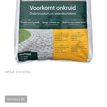
#PZak StoneFlex.
Normeco BV