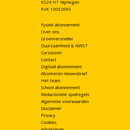
6524 HT Nijmegen
KvK 10032693
Fysiek abonnement
Over ons
Groenversneller
Duurzaamheid & NWST
Cursussen
Contact
Digitaal abonnement
Abonneren nieuwsbrief
Het team
School abonnement
Redactionele spelregels
Algemene voorwaarden
Disclaimer
Privacy
Cookies
Adverteren