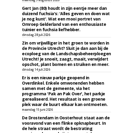
maandag 3 augustus 2026
Gert Jan (80) houdt in zijn eentje meer dan
duizend fuchsia's: 'Alles geven en doen wat
je nog kunt'. Wat een mooi portret van
Omroep Gelderland van een enthousiaste
tuinier en fuchsia liefhebber.
dinsdag 28 juli 2026
Zin om vrijwilliger in het groen te worden in
de Provincie Utrecht? Sluit je dan aan bij de
ecoploeg van de Landschapsbeheerploegen
Utrecht! Je snoeit, zaagt, maait, verwijdert
opschot, plant bomen en struiken en meer.
dinsdag 14 juli 2026
Er is een nieuw parkje geopend in
Overdinkel. Enkele omwonenden hebben
samen met de gemeente, via het
programma 'Pak an Pak Over', het parkje
gerealiseerd. Het resultaat is een groene
plek waar de buurt elkaar kan ontmoeten.
maandag 15 juni 2026
De Drostendam in Oosterhout staat aan de
vooravond van een flinke opknapbeurt. In
de hele straat wordt de bestrating