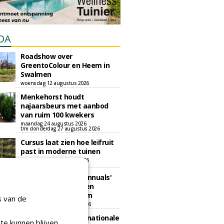
DA
Roadshow over
GreentoColour en Heem in
Swalmen
woensdag 12 augustus 2026
Menkehorst houdt
najaarsbeurs met aanbod
van ruim 100 kwekers
maandag 24 augustus 2026
t/m donderdag 27 augustus 2026
Cursus laat zien hoe leifruit
past in moderne tuinen
woensdag 26 augustus 2026
Vakdag 'All About Annuals'
zet eenjarige planten
centraal in Appeltern
s van de
donderdag 27 augustus 2026
GaLaBau 2026: internationale
te kunnen blijven