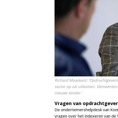
Richard Maaskant: 'Opdrachtgevers 
sector op zal uitkomen. Gemeenten 
nieuwe tender.'
Vragen van opdrachtgever
De ondernemershelpdesk van Konin
vragen over het indexeren van de 