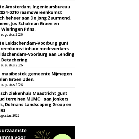
e Amsterdam, Ingenieursbureau
 2024-0210 raamovereenkomst
ch beheer aan De Jong Zuurmond,
eve, Jos Scholman Groen en
Wieringen Prins.
 augustus 2026
e Leidschendam-Voorburg gunt
reenkomst inhuur medewerkers
eidschendam-Voorburg aan Lending
 Detachering.
 augustus 2026
t maaibestek gemeente Nijmegen
len Groen Uden.
 augustus 2026
sch Ziekenhuis Maastricht gunt
ud terreinen MUMC+ aan Jonkers
rs, Dolmans Landscaping Group en
ies
ugustus 2026