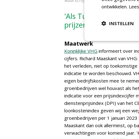
waarschijnlijk rond de 10,04% uit'
ontwikkelen.
Lees
'Als TuinKeur adviser
prijzen met 9,8% te i
INSTELLEN
Maatwerk
Koninklijke VHG
informeert over in
cijfers. Richard Maaskant van VHG: 
het verleden, niet op toekomstige o
indicatie te worden beschouwd. VH
eigen bedrijfskosten mee te nemen 
groenbedrijven wel houvast als he
indicatie voor een prijsindexcijfer
dienstenprijsindex (DPI) van het C
loonkostenindex geven wij een weg
groenbedrijven per 1 januari 2023
Maaskant dan ook allerminst, op ba
verwachtingen voor komend jaar. 'K