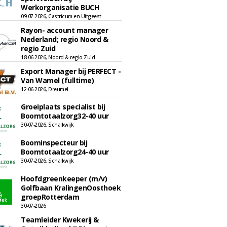
Werkorganisatie BUCH
09-07-2026, Castricum en Uitgeest
Rayon- account manager
Nederland; regio Noord &
regio Zuid
18-06-2026, Noord & regio Zuid
Export Manager bij PERFECT -
Van Wamel (fulltime)
12-06-2026, Dreumel
Groeiplaats specialist bij
Boomtotaalzorg32-40 uur
30-07-2026, Schalkwijk
Boominspecteur bij
Boomtotaalzorg24-40 uur
30-07-2026, Schalkwijk
Hoofdgreenkeeper (m/v)
Golfbaan KralingenOosthoek
groepRotterdam
30-07-2026
Teamleider Kwekerij &