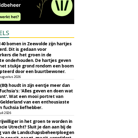
ELS
140 bomen in Zeewolde zijn hartjes
erd. Dit is gedaan voor
ers die het groen in de
e onderhouden. De hartjes geven
 het stukje grond rondom een boom
pteerd door een buurtbewoner.
augustus 2026
 (80) houdt in zijn eentje meer dan
fuchsia's: 'Alles geven en doen wat
unt'. Wat een mooi portret van
Gelderland van een enthousiaste
n fuchsia liefhebber.
uli 2026
ijwilliger in het groen te worden in
cie Utrecht? Sluit je dan aan bij de
g van de Landschapsbeheerploegen
 Je snoeit, zaagt, maait, verwijdert