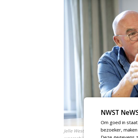
NWST NeWS
Om goed in staat
bezoeker, maken w
Jelle Westra: 'Gemiddeld komt het inf
Deze gegevens zi