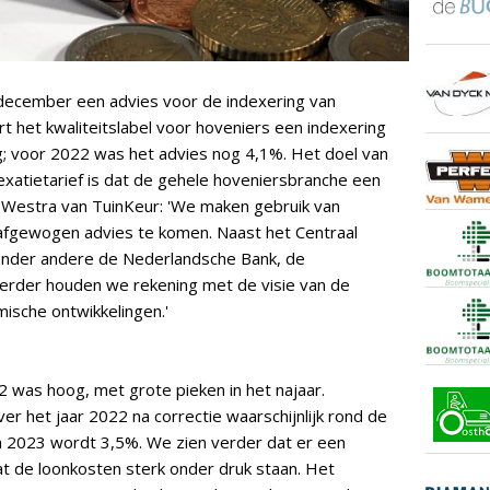
n december een advies voor de indexering van
rt het kwaliteitslabel voor hoveniers een indexering
ng; voor 2022 was het advies nog 4,1%. Het doel van
ndexatietarief is dat de gehele hoveniersbranche een
lle Westra van TuinKeur: 'We maken gebruik van
afgewogen advies te komen. Naast het Centraal
t onder andere de Nederlandsche Bank, de
erder houden we rekening met de visie van de
sche ontwikkelingen.'
22 was hoog, met grote pieken in het najaar.
ver het jaar 2022 na correctie waarschijnlijk rond de
in 2023 wordt 3,5%. We zien verder dat er een
at de loonkosten sterk onder druk staan. Het