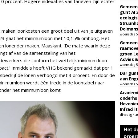
0 procent. Hogere indexaties van tarieven zijn echter
Gemeent
gunt AI
ecologis
Struunho
Dolmans 
k maken loonkosten een groot deel uit van je uitgaven
woensdag 5
2023 gaat het minimumloon met 10,15% omhoog. Het
Gemeent
ken lonender maken. Maaskant: 'De mate waarin deze
raamove
ngt af van de samenstelling van het
groen L
Advies &
ewerkers die conform het wettelijk minimum loon
woensdag 5
pact.' Inmiddels heeft VHG bekend gemaakt dat per 1
Dar gun
sbedrijf de lonen verhoogd met 3 procent. En door de
aan Enge
minimumloon wordt één trede in de loontabel naar
woensdag 5
onder het minimumloon komt.
Academi
onderho
Hovenie
Infracilit
dinsdag 4 a