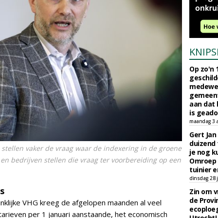
KNIPS
Op zo'n 
geschild
medewerk
gemeent
aan dat
is geado
maandag 3 
Gert Jan
duizend 
stellen vaker de vraag waar de indexering in de groene
je nog k
en bedrijven stellen die vraag ter voorbereiding op een
Omroep 
tuinier e
dinsdag 28 j
s
Zin om vr
de Provin
klijke VHG kreeg de afgelopen maanden al veel
ecoploe
tarieven per 1 januari aanstaande, het economisch
Utrecht!