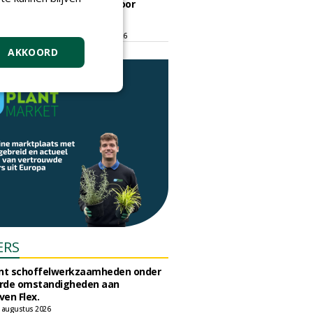
ontmoetingsplek voor
stedelijk groen
dinsdag 15 september 2026
t/m vrijdag 18 september 2026
AKKOORD
ERS
unt schoffelwerkzaamheden onder
rde omstandigheden aan
en Flex.
 augustus 2026