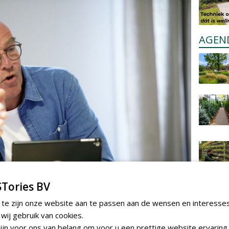
AGEN
Tories BV
 te zijn onze website aan te passen aan de wensen en interesse
ij gebruik van cookies.
latiecijfer over het jaar 2022 na correctie
jn voor ons van belang om voor u een prettige website ervaring 