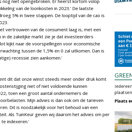
is nog niet opengebroken. Er heerst kortom volop
keling van de loonkosten in 2023.' De laatste
roeg 5% in twee stappen. De looptijd van de cao is
2023.
het vertrouwen van de consument laag is, met een
 in de zakelijke markt zie je dat investeerders
slot kijkt naar de voorspellingen voor economische
verwachting tussen de 1,5% en 0 zal uitkomen. Dan is
tige) recessie zien aankomen.'
GREE
kent dit dat onze winst steeds meer onder druk komt
stenstijging niet of niet voldoende kunnen
Iedereen
plaatsen
2022, toen een groot aantal ondernemers de
doorbelasten. Mijn advies is dan ook om de tarieven
Plaats e
en. Dit is noodzakelijk voor het behoud van een
iteit. Als TuinKeur geven wij daarom het advies om per
 te indexeren.'