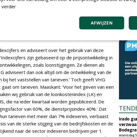
 verder
en wij om per 1 januari 2023 de
ndexeren'
AFWIJZEN
dexcijfers en adviseert over het gebruik van deze
'Indexcijfers zijn gebaseerd op de prijsontwikkeling in
ntwikkelingen, zoals loonstijgingen. Ze dienen als
G adviseert dan ook altijd om de ontwikkeling van de
bij het vaststellen van tarieven.' Toch geeft VHG
t gaat om tarieven. Maaskant: 'Voor het geven van een
 maken wij gebruik van de loonkostenindex (LK) en
BS, die na ieder kwartaal worden gepubliceerd. De
TEND
ingsfactor van 60%, de dienstprijsindex 40%.' Dat
 hun tarieven met meer dan 7% indexeren, verbaast
Irado g
sis van de sterke stijging van de bedrijfskosten en de
verzwaa
Bodegrav
ijkend naar de sector indexeren bedrijven per 1
woensdag 5