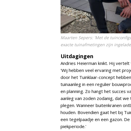
Maarten Sepers: 'Met de tuinconfig
exacte tuinafmetingen zijn ingelade
Uitdagingen
Andries Heierman knikt. Hij vertel
'Wij hebben veel ervaring met proj
door het Tuinklaar-concept hebb
tuinaanleg in een regulier bouwpro
en planning. Zo hangt het succes 
aanleg van zoden zodanig, dat we 
plegen. Wanneer buitenkranen ont
houden. Bovendien gaat het bij Tu
een tegelpaadje en een gazon. De o
piekperiode.'