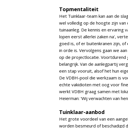
Topmentaliteit
Het Tuinklaar-team kan aan de sl
wel volledig op de hoogte zijn van
tuinaanleg. De kennis en ervaring
lopen eerst allerlei zaken na', vert
goed is, of er buitenkranen zijn, of
in orde is. Vervolgens gaan we aan 
op de projectlocatie. Voortdurend
belangrijk. Van de aanlegpartij ve
een stap vooruit, alsof het hun eige
De VDBH-pool die werkzaam is voo
echte vakidioten met oog voor fine
werkt VDBH graag samen met lokale
Heierman: 'Wij verwachten van hen 
Tuinklaar-aanbod
Het grote voordeel van een aangele
worden besmeurd of beschadigd do