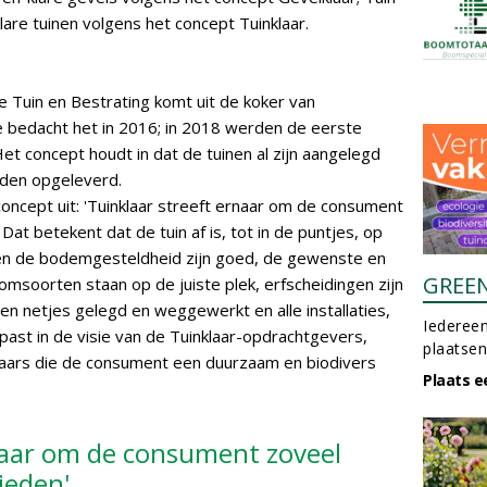
lare tuinen volgens het concept Tuinklaar.
ie Tuin en Bestrating komt uit de koker van
 bedacht het in 2016; in 2018 werden de eerste
et concept houdt in dat de tuinen al zijn aangelegd
den opgeleverd.
concept uit: 'Tuinklaar streeft ernaar om de consument
Dat betekent dat de tuin af is, tot in de puntjes, op
 en de bodemgesteldheid zijn goed, de gewenste en
GREE
omsoorten staan op de juiste plek, erfscheidingen zijn
gen netjes gelegd en weggewerkt en alle installaties,
Iedereen
 past in de visie van de Tuinklaar-opdrachtgevers,
plaatsen
laars die de consument een duurzaam en biodivers
Plaats e
rnaar om de consument zoveel
ieden'