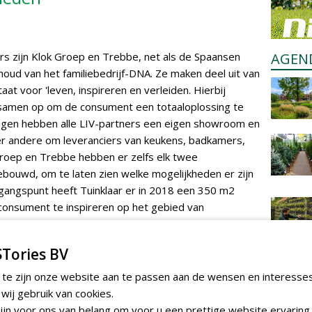
s zijn Klok Groep en Trebbe, net als de Spaansen
AGEN
oud van het familiebedrijf-DNA. Ze maken deel uit van
taat voor 'leven, inspireren en verleiden. Hierbij
 samen op om de consument een totaaloplossing te
megen hebben alle LIV-partners een eigen showroom en
er andere om leveranciers van keukens, badkamers,
roep en Trebbe hebben er zelfs elk twee
bouwd, om te laten zien welke mogelijkheden er zijn
tgangspunt heeft Tuinklaar er in 2018 een 350 m2
consument te inspireren op het gebied van
Tories BV
 gewerkt, keerde Maarten Sepers terug bij de
 te zijn onze website aan te passen aan de wensen en interesse
eugd een zaterdagsbaantje had. Als bouwkundige heeft
ij gebruik van cookies.
ces van tuinenaanleg tijdens een regulier
jn voor ons van belang om voor u een prettige website ervaring 