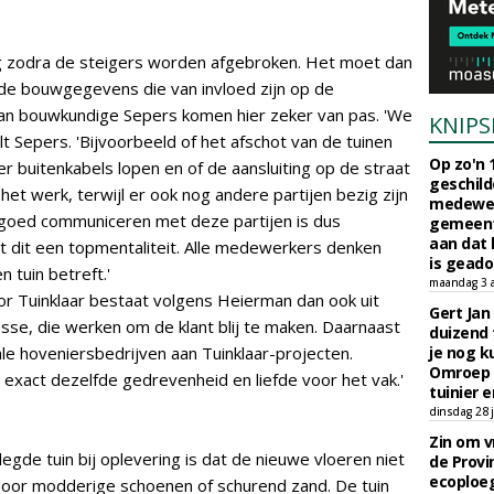
ag zodra de steigers worden afgebroken. Het moet dan
 de bouwgegevens die van invloed zijn op de
 van bouwkundige Sepers komen hier zeker van pas. 'We
KNIPS
elt Sepers. 'Bijvoorbeeld of het afschot van de tuinen
Op zo'n 
 er buitenkabels lopen en of de aansluiting op de straat
geschild
het werk, terwijl er ook nog andere partijen bezig zijn
medewerk
 goed communiceren met deze partijen is dus
gemeent
aan dat
rgt dit een topmentaliteit. Alle medewerkers denken
is geado
n tuin betreft.'
maandag 3 
r Tuinklaar bestaat volgens Heierman dan ook uit
Gert Jan
sse, die werken om de klant blij te maken. Daarnaast
duizend 
 hoveniersbedrijven aan Tuinklaar-projecten.
je nog k
Omroep 
exact dezelfde gedrevenheid en liefde voor het vak.'
tuinier e
dinsdag 28 j
Zin om vr
gde tuin bij oplevering is dat de nieuwe vloeren niet
de Provin
ecoploe
or modderige schoenen of schurend zand. De tuin