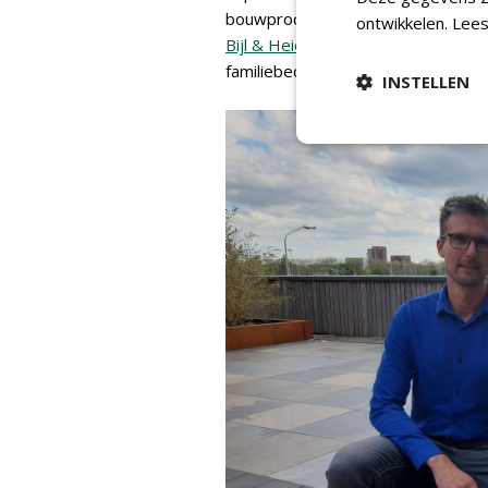
bouwproces. Voor Tuinklaar trekt
ontwikkelen.
Lees
Bijl & Heierman
(VDBH). Knook verk
familiebedrijf met een no-nonsense-
INSTELLEN