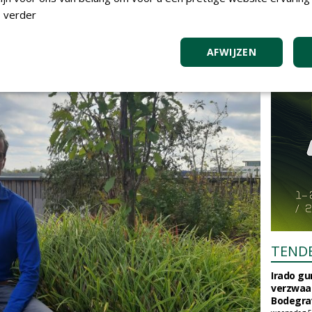
 de Spaansen Groep op met tuinaanlegpartner
Van der
 verder
laart de samenwerking: 'VDBH is ook een
mentaliteit. En het zijn echte aanpakkers.'
AFWIJZEN
TEND
Irado g
verzwaa
Bodegrav