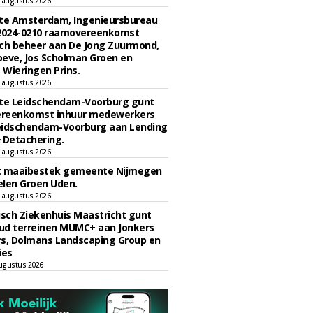
 augustus 2026
e Amsterdam, Ingenieursbureau
 2024-0210 raamovereenkomst
ch beheer aan De Jong Zuurmond,
eve, Jos Scholman Groen en
Wieringen Prins.
 augustus 2026
e Leidschendam-Voorburg gunt
reenkomst inhuur medewerkers
eidschendam-Voorburg aan Lending
 Detachering.
 augustus 2026
t maaibestek gemeente Nijmegen
len Groen Uden.
 augustus 2026
sch Ziekenhuis Maastricht gunt
ud terreinen MUMC+ aan Jonkers
rs, Dolmans Landscaping Group en
ies
ugustus 2026