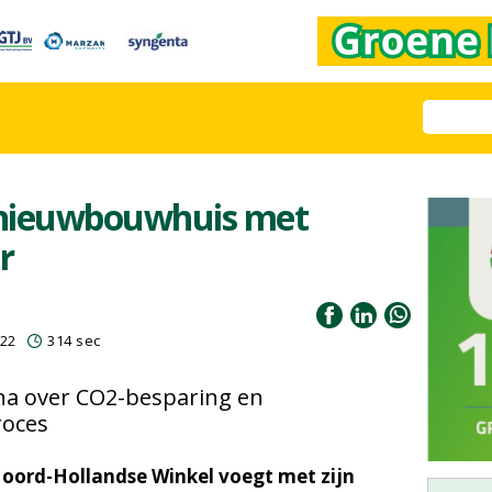
j nieuwbouwhuis met
r
022
314 sec
a over CO2-besparing en
roces
Noord-Hollandse Winkel voegt met zijn