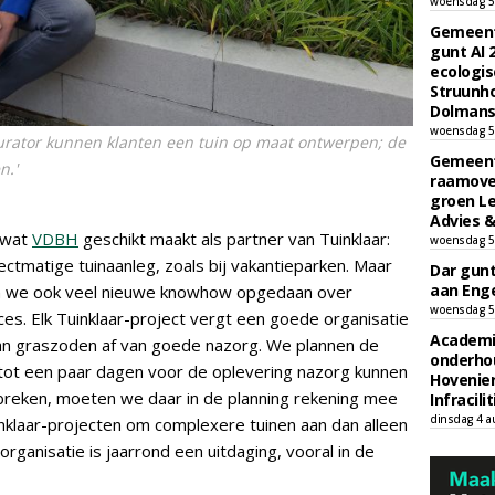
woensdag 5
Gemeent
gunt AI
ecologis
Struunho
Dolmans 
woensdag 5
urator kunnen klanten een tuin op maat ontwerpen; de
Gemeent
n.'
raamove
groen L
Advies &
t wat
VDBH
geschikt maakt als partner van Tuinklaar:
woensdag 5
ectmatige tuinaanleg, zoals bij vakantieparken. Maar
Dar gun
aan Enge
en we ook veel nieuwe knowhow opgedaan over
woensdag 5
ces. Elk Tuinklaar-project vergt een goede organisatie
Academi
van graszoden af van goede nazorg. We plannen de
onderho
tot een paar dagen voor de oplevering nazorg kunnen
Hovenie
breken, moeten we daar in de planning rekening mee
Infracilit
dinsdag 4 a
inklaar-projecten om complexere tuinen aan dan alleen
rganisatie is jaarrond een uitdaging, vooral in de