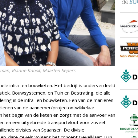
erman, Rianne Knook, Maarten Sepers
le infra- en bouwketen. Het bedrijf is onderverdeeld
istiek, Bouwsystemen, en Tuin en Bestrating, die alle
ring in de infra- en bouwketen. Een van de manieren
edienen van de aannemer/projectontwikkelaar.
an het begin van de keten en zorgt met de aanvoer van
en en een uitgebreide transportvloot voor zoveel
llende divisies van Spaansen. De divisie
-klare gevels volgens het concept Gevelklaar; Tuin