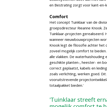
en Bestrating zorgt voor kant-en-k
Comfort
Het concept Tuinklaar van de divis
groepsdirecteur Rieanne Knook. Ze
Tuinklaar-projecten gerealiseerd. H
wanneer nieuwbouwprojecten wor
Knook legt de filosofie achter het 
zoveel mogelijk comfort te bieden. 
alle vlakken. De waterhuishouding
geschikte planten-, heester- en bo
correct geplaatst, kabels en leidin
zoals verlichting, werken goed. Dit
vooruitstrevende projectontwikke
totaalpakket bieden.'
'Tuinklaar streeft e
mogelijk comfort te b