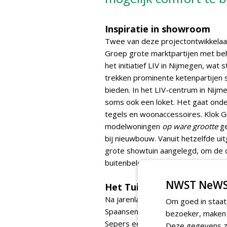
Inspiratie in showroom
Twee van deze projectontwikkelaar
Groep grote marktpartijen met beh
het initiatief LIV in Nijmegen, wat s
trekken prominente ketenpartijen
bieden. In het LIV-centrum in Nij
soms ook een loket. Het gaat ond
tegels en woonaccessoires. Klok G
modelwoningen
op ware grootte
ge
bij nieuwbouw. Vanuit hetzelfde ui
grote showtuin aangelegd, om de 
buitenbeleving.
NWST NeWS
Het Tuinklaar-team
Na jarenlang in de bouw te hebben
Om goed in staat
Spaansen Groep, waar hij in zijn j
bezoeker, maken w
Sepers een scherpe blik op het pro
Deze gegevens zi