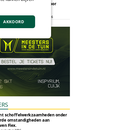
ontmoetingsplek voor
stedelijk groen
dinsdag 15 september 2026
t/m vrijdag 18 september 2026
AKKOORD
ERS
unt schoffelwerkzaamheden onder
rde omstandigheden aan
en Flex.