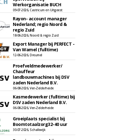
Werkorganisatie BUCH
09-07-2026, Castricum en Uitgeest
Rayon- account manager
Nederland; regio Noord &
regio Zuid
18-06-2026, Noord & regio Zuid
Export Manager bij PERFECT -
Van Wamel (fulltime)
12-06-2026, Dreumel
Proefveldmedewerker/
Chauffeur
landbouwmachines bij DSV
zaden Nederland B.V.
06-08-2026, Ven-Zelderheide
Kasmedewerker (fulltime) bij
DSV zaden Nederland B.V.
06-08-2026, Ven-Zelderheide
Groeiplaats specialist bij
Boomtotaalzorg32-40 uur
30-07-2026, Schalkwijk