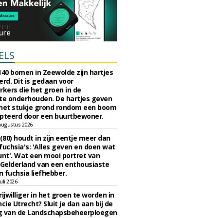
ELS
140 bomen in Zeewolde zijn hartjes
erd. Dit is gedaan voor
ers die het groen in de
e onderhouden. De hartjes geven
 het stukje grond rondom een boom
pteerd door een buurtbewoner.
augustus 2026
 (80) houdt in zijn eentje meer dan
fuchsia's: 'Alles geven en doen wat
unt'. Wat een mooi portret van
Gelderland van een enthousiaste
n fuchsia liefhebber.
uli 2026
ijwilliger in het groen te worden in
cie Utrecht? Sluit je dan aan bij de
g van de Landschapsbeheerploegen