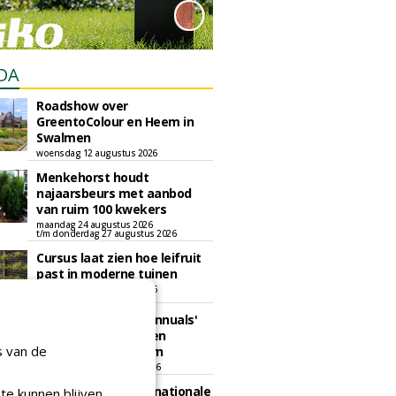
DA
Roadshow over
GreentoColour en Heem in
Swalmen
woensdag 12 augustus 2026
Menkehorst houdt
najaarsbeurs met aanbod
van ruim 100 kwekers
maandag 24 augustus 2026
t/m donderdag 27 augustus 2026
Cursus laat zien hoe leifruit
past in moderne tuinen
woensdag 26 augustus 2026
Vakdag 'All About Annuals'
zet eenjarige planten
s van de
centraal in Appeltern
donderdag 27 augustus 2026
GaLaBau 2026: internationale
te kunnen blijven