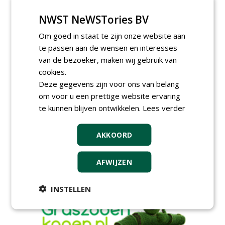
Proefveldmedewerker/
Chauffeur
NWST NeWSTories BV
landbouwmachines bij DSV
zaden Nederland B.V.
Om goed in staat te zijn onze website aan
06-08-2026, Ven-Zelderheide
te passen aan de wensen en interesses
Kasmedewerker (fulltime) bij
van de bezoeker, maken wij gebruik van
DSV zaden Nederland B.V.
06-08-2026, Ven-Zelderheide
cookies.
Deze gegevens zijn voor ons van belang
Groeiplaats specialist bij
om voor u een prettige website ervaring
Boomtotaalzorg32-40 uur
30-07-2026, Schalkwijk
te kunnen blijven ontwikkelen.
Lees verder
Boominspecteur bij
Boomtotaalzorg24-40 uur
AKKOORD
30-07-2026, Schalkwijk
AFWIJZEN
meer Groene Banen
INSTELLEN