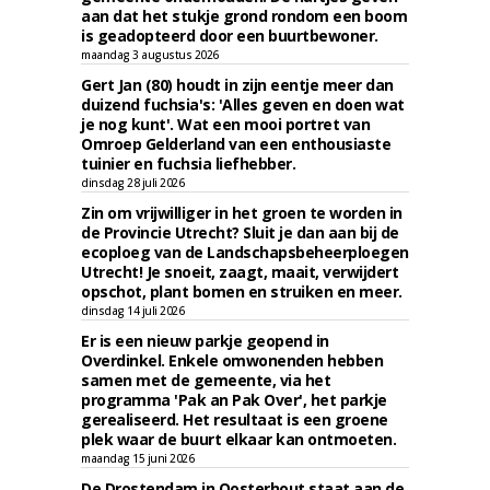
aan dat het stukje grond rondom een boom
is geadopteerd door een buurtbewoner.
maandag 3 augustus 2026
Gert Jan (80) houdt in zijn eentje meer dan
duizend fuchsia's: 'Alles geven en doen wat
je nog kunt'. Wat een mooi portret van
Omroep Gelderland van een enthousiaste
tuinier en fuchsia liefhebber.
dinsdag 28 juli 2026
Zin om vrijwilliger in het groen te worden in
de Provincie Utrecht? Sluit je dan aan bij de
ecoploeg van de Landschapsbeheerploegen
Utrecht! Je snoeit, zaagt, maait, verwijdert
opschot, plant bomen en struiken en meer.
dinsdag 14 juli 2026
Er is een nieuw parkje geopend in
Overdinkel. Enkele omwonenden hebben
samen met de gemeente, via het
programma 'Pak an Pak Over', het parkje
gerealiseerd. Het resultaat is een groene
plek waar de buurt elkaar kan ontmoeten.
maandag 15 juni 2026
De Drostendam in Oosterhout staat aan de