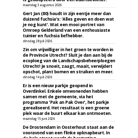
maandag 3 augustus 2026
Gert Jan (80) houdt in zijn eentje meer dan
duizend fuchsia's: 'Alles geven en doen wat
je nog kunt'. Wat een mooi portret van
Omroep Gelderland van een enthousiaste
tuinier en fuchsia liefhebber.
dinsdag 28 juli 2026
Zin om vrijwilliger in het groen te worden in
de Provincie Utrecht? Sluit je dan aan bij de
ecoploeg van de Landschapsbeheerploegen
Utrecht! Je snoeit, zaagt, maait, verwijdert
opschot, plant bomen en struiken en meer.
dinsdag 14 juli 2026
Er is een nieuw parkje geopend in
Overdinkel. Enkele omwonenden hebben
samen met de gemeente, via het
programma 'Pak an Pak Over', het parkje
gerealiseerd. Het resultaat is een groene
plek waar de buurt elkaar kan ontmoeten.
maandag 15 juni 2026
De Drostendam in Oosterhout staat aan de
vooravond van een flinke opknapbeurt. In