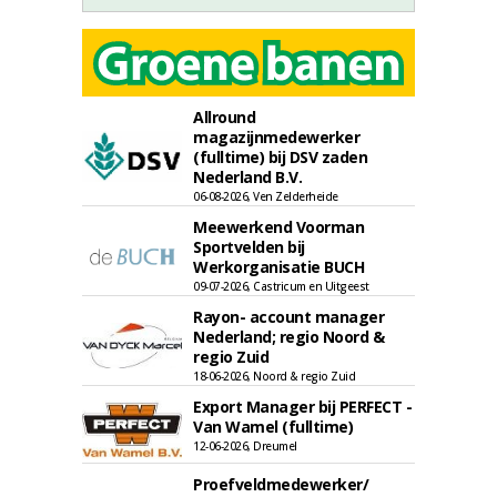
Allround
magazijnmedewerker
(fulltime) bij DSV zaden
Nederland B.V.
06-08-2026, Ven Zelderheide
Meewerkend Voorman
Sportvelden bij
Werkorganisatie BUCH
09-07-2026, Castricum en Uitgeest
Rayon- account manager
Nederland; regio Noord &
regio Zuid
18-06-2026, Noord & regio Zuid
Export Manager bij PERFECT -
Van Wamel (fulltime)
12-06-2026, Dreumel
Proefveldmedewerker/