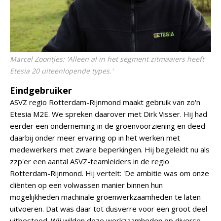
Marcel Zoontjes: 'Alleen al in het segment zitmaaiers heeft
Etesia 20 uiteenlopende types.'
Eindgebruiker
ASVZ regio Rotterdam-Rijnmond maakt gebruik van zo'n
Etesia M2E. We spreken daarover met Dirk Visser. Hij had
eerder een onderneming in de groenvoorziening en deed
daarbij onder meer ervaring op in het werken met
medewerkers met zware beperkingen. Hij begeleidt nu als
zzp'er een aantal ASVZ-teamleiders in de regio
Rotterdam-Rijnmond. Hij vertelt: 'De ambitie was om onze
cliënten op een volwassen manier binnen hun
mogelijkheden machinale groenwerkzaamheden te laten
uitvoeren. Dat was daar tot dusverre voor een groot deel
uitbesteed. Wij wilden deze werkzaamheden op diverse