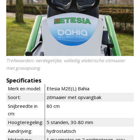
Trefwoorden: oerdegelijke, volledig elektrische zitmaaier
met grasopvang
Specificaties
Merk en model:
Etesia M2E(L) Bahia
Soort:
zitmaaier met opvangbak
Snijbreedte in
80 cm
cm:
Hoogteregeling:
5 standen, 30-80 mm
Aandrijving:
hydrostatisch
Motortype:
1 maaimotor en 2 wielmotoren, accu-