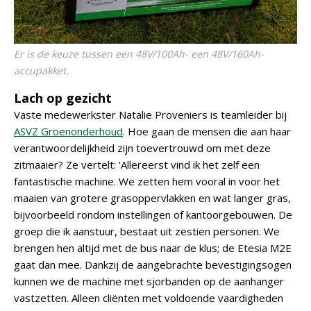
Er is de keuze tussen een 48V/100Ah- een 48V/160Ah-
accupakket.
Lach op gezicht
Vaste medewerkster Natalie Proveniers is teamleider bij
ASVZ Groenonderhoud
. Hoe gaan de mensen die aan haar
verantwoordelijkheid zijn toevertrouwd om met deze
zitmaaier? Ze vertelt: 'Allereerst vind ik het zelf een
fantastische machine. We zetten hem vooral in voor het
maaien van grotere grasoppervlakken en wat langer gras,
bijvoorbeeld rondom instellingen of kantoorgebouwen. De
groep die ik aanstuur, bestaat uit zestien personen. We
brengen hen altijd met de bus naar de klus; de Etesia M2E
gaat dan mee. Dankzij de aangebrachte bevestigingsogen
kunnen we de machine met sjorbanden op de aanhanger
vastzetten. Alleen cliënten met voldoende vaardigheden