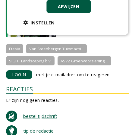
LEES OOK
AFWIJZEN
GTH 2022: De ET Lander van
Etesia
31-08-2022 | ARTIKEL
INSTELLEN
Etesia
Van Steenbergen Tuinmachi...
SIGHT Landscaping b.v.
ASVZ Groenvoorziening ...
LOGIN
met je e-mailadres om te reageren.
REACTIES
Er zijn nog geen reacties.
bestel tijdschrift
tip de redactie