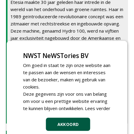
Etesia maakte 30 jaar geleden haar intrede in de
wereld van het onderhoud van groene ruimtes. Haar in
1989 geïntroduceerde revolutionaire concept was een
zitmaaier met rechtstreekse en ingebouwde opvang.
Deze machine, genaamd Hydro 100, werd na vijftien
jaar exclusiviteit nagebouwd door de Amerikaanse en
Japanse hoofdconcurrenten. Thans is het in
Wissembourg in de Elzas gevestigde bedrijf aanwezig
NWST NeWSTories BV
in meer dan 30 landen, verdeeld over vijf continenten.
Om goed in staat te zijn onze website aan
De machines van dit merk worden alleen al in Europa en
te passen aan de wensen en interesses
de VS verhandeld door ruim 1.400 detailhandelaars.
van de bezoeker, maken wij gebruik van
Het productportfolio van Etesia bestaat uit
cookies.
grasmaaiers, zitmaaiers, ruwterreinmaaiers, transport-
Deze gegevens zijn voor ons van belang
en onderhoudsvoertuigen en verticuteer- en
om voor u een prettige website ervaring
onkruidborstelmachines. In het segment zitmaaiers
te kunnen blijven ontwikkelen.
Lees verder
levert de onderneming een twintigtal uiteenlopende
types.
AKKOORD