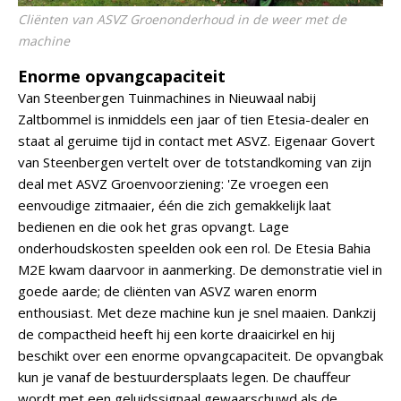
Cliënten van ASVZ Groenonderhoud in de weer met de
machine
Enorme opvangcapaciteit
Van Steenbergen Tuinmachines in Nieuwaal nabij
Zaltbommel is inmiddels een jaar of tien Etesia-dealer en
staat al geruime tijd in contact met ASVZ. Eigenaar Govert
van Steenbergen vertelt over de totstandkoming van zijn
deal met ASVZ Groenvoorziening: 'Ze vroegen een
eenvoudige zitmaaier, één die zich gemakkelijk laat
bedienen en die ook het gras opvangt. Lage
onderhoudskosten speelden ook een rol. De Etesia Bahia
M2E kwam daarvoor in aanmerking. De demonstratie viel in
goede aarde; de cliënten van ASVZ waren enorm
enthousiast. Met deze machine kun je snel maaien. Dankzij
de compactheid heeft hij een korte draaicirkel en hij
beschikt over een enorme opvangcapaciteit. De opvangbak
kun je vanaf de bestuurdersplaats legen. De chauffeur
wordt met een geluidssignaal gewaarschuwd als de