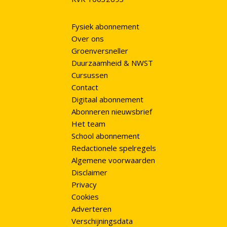
Fysiek abonnement
Over ons
Groenversneller
Duurzaamheid & NWST
Cursussen
Contact
Digitaal abonnement
Abonneren nieuwsbrief
Het team
School abonnement
Redactionele spelregels
Algemene voorwaarden
Disclaimer
Privacy
Cookies
Adverteren
Verschijningsdata