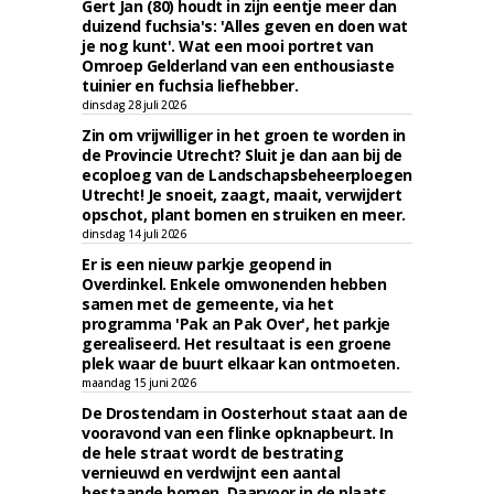
Gert Jan (80) houdt in zijn eentje meer dan
duizend fuchsia's: 'Alles geven en doen wat
je nog kunt'. Wat een mooi portret van
Omroep Gelderland van een enthousiaste
tuinier en fuchsia liefhebber.
dinsdag 28 juli 2026
Zin om vrijwilliger in het groen te worden in
de Provincie Utrecht? Sluit je dan aan bij de
ecoploeg van de Landschapsbeheerploegen
Utrecht! Je snoeit, zaagt, maait, verwijdert
opschot, plant bomen en struiken en meer.
dinsdag 14 juli 2026
Er is een nieuw parkje geopend in
Overdinkel. Enkele omwonenden hebben
samen met de gemeente, via het
programma 'Pak an Pak Over', het parkje
gerealiseerd. Het resultaat is een groene
plek waar de buurt elkaar kan ontmoeten.
maandag 15 juni 2026
De Drostendam in Oosterhout staat aan de
vooravond van een flinke opknapbeurt. In
de hele straat wordt de bestrating
vernieuwd en verdwijnt een aantal
bestaande bomen. Daarvoor in de plaats