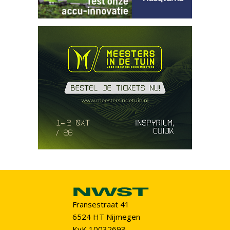
Fransestraat 41
6524 HT Nijmegen
KvK 10032693