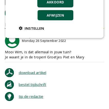
AKKOORD
Vista Verde
LOGIN
met je e-mailadres om te reageren.
AFWIJZEN
REACTIES
INSTELLEN
Mary Kornelis
Monday 26 September 2022
Mooi Wim, is dat allemaal in jouw tuin?
Je waant je in de tropen! Groetjes Piet en Mary
download artikel
bestel tijdschrift
tip de redactie