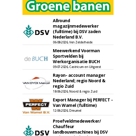
Allround
magazijnmedewerker
(fulltime) bij DSV zaden
Nederland B.V.
06-08-2026, Ven Zelderheide
Meewerkend Voorman
Sportvelden bij
Werkorganisatie BUCH
09-07-2026, Castricum en Uitgeest
Rayon- account manager
Nederland; regio Noord &
regio Zuid
18-06-2026, Noord & regio Zuid
Export Manager bij PERFECT -
Van Wamel (fulltime)
12-06-2026, Dreumel
Proefveldmedewerker/
Chauffeur
landbouwmachines bij DSV