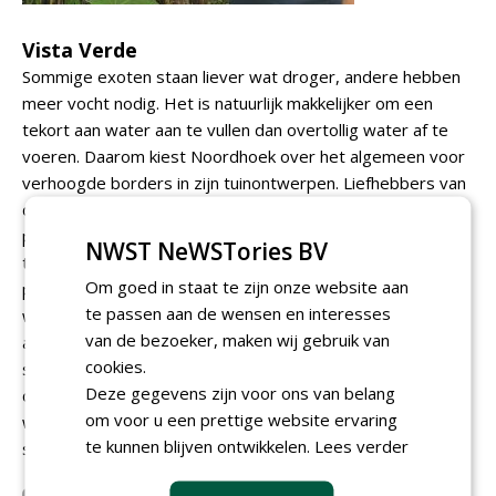
Vista Verde
Sommige exoten staan liever wat droger, andere hebben
meer vocht nodig. Het is natuurlijk makkelijker om een
tekort aan water aan te vullen dan overtollig water af te
voeren. Daarom kiest Noordhoek over het algemeen voor
verhoogde borders in zijn tuinontwerpen. Liefhebbers van
de tropen belanden bij hem vanwege zijn exclusieve
planten en bomen die zich thuis voelen in de Nederlandse
NWST NeWSTories BV
tuin. Noordhoek zorgt dan ook graag voor het
Om goed in staat te zijn onze website aan
plantontwerp; vervolgens kan de tuin door een hovenier
te passen aan de wensen en interesses
worden aangelegd. Op www.vista-verde.nl kan een
van de bezoeker, maken wij gebruik van
afspraak worden ingepland voor een bezoek aan de
cookies.
subtropische proeftuin in het Drentse Beilen. U kunt ook
Deze gegevens zijn voor ons van belang
contact opnemen met Wim Noordhoek om samen te
om voor u een prettige website ervaring
werken aan een subtropische tuin of voor het kopen van
te kunnen blijven ontwikkelen.
Lees verder
subtropische planten en bomen.