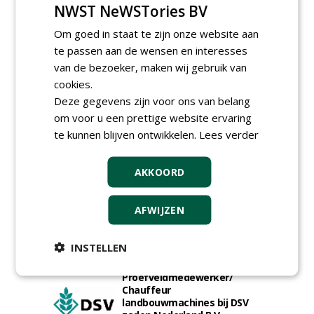
NWST NeWSTories BV
Om goed in staat te zijn onze website aan
Allround
te passen aan de wensen en interesses
magazijnmedewerker
van de bezoeker, maken wij gebruik van
(fulltime) bij DSV zaden
Nederland B.V.
cookies.
06-08-2026, Ven Zelderheide
Deze gegevens zijn voor ons van belang
Meewerkend Voorman
om voor u een prettige website ervaring
Sportvelden bij
te kunnen blijven ontwikkelen.
Lees verder
Werkorganisatie BUCH
09-07-2026, Castricum en Uitgeest
Rayon- account manager
AKKOORD
Nederland; regio Noord &
regio Zuid
AFWIJZEN
18-06-2026, Noord & regio Zuid
Export Manager bij PERFECT -
Van Wamel (fulltime)
INSTELLEN
12-06-2026, Dreumel
Proefveldmedewerker/
Chauffeur
landbouwmachines bij DSV