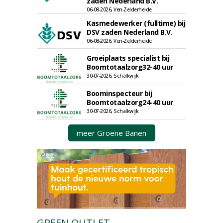
zaden Nederland B.V.
06-08-2026, Ven-Zelderheide
Kasmedewerker (fulltime) bij
DSV zaden Nederland B.V.
06-08-2026, Ven-Zelderheide
Groeiplaats specialist bij
Boomtotaalzorg32-40 uur
30-07-2026, Schalkwijk
Boominspecteur bij
Boomtotaalzorg24-40 uur
30-07-2026, Schalkwijk
meer Groene Banen
GREEN OUTLET