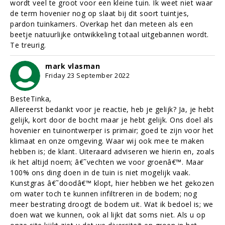
wordt veel te groot voor een kleine tuin. Ik weet niet waar
de term hovenier nog op slaat bij dit soort tuintjes,
pardon tuinkamers. Overkap het dan meteen als een
beetje natuurlijke ontwikkeling totaal uitgebannen wordt.
Te treurig.
mark vlasman
Friday 23 September 2022
BesteTinka,
Allereerst bedankt voor je reactie, heb je gelijk? Ja, je hebt
gelijk, kort door de bocht maar je hebt gelijk. Ons doel als
hovenier en tuinontwerper is primair; goed te zijn voor het
klimaat en onze omgeving. Waar wij ook mee te maken
hebben is; de klant. Uiteraard adviseren we hierin en, zoals
ik het altijd noem; â€˜vechten we voor groenâ€™. Maar
100% ons ding doen in de tuin is niet mogelijk vaak.
Kunstgras â€˜doodâ€™ klopt, hier hebben we het gekozen
om water toch te kunnen infiltreren in de bodem; nog
meer bestrating droogt de bodem uit. Wat ik bedoel is; we
doen wat we kunnen, ook al lijkt dat soms niet. Als u op