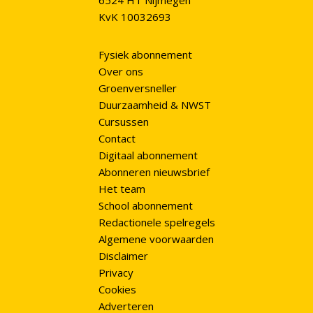
6524 HT Nijmegen
KvK 10032693
Fysiek abonnement
Over ons
Groenversneller
Duurzaamheid & NWST
Cursussen
Contact
Digitaal abonnement
Abonneren nieuwsbrief
Het team
School abonnement
Redactionele spelregels
Algemene voorwaarden
Disclaimer
Privacy
Cookies
Adverteren