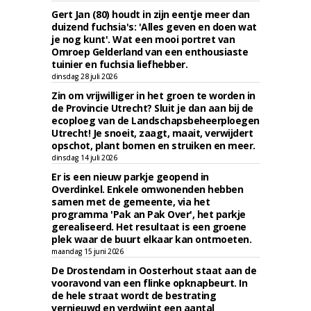
Gert Jan (80) houdt in zijn eentje meer dan
duizend fuchsia's: 'Alles geven en doen wat
je nog kunt'. Wat een mooi portret van
Omroep Gelderland van een enthousiaste
tuinier en fuchsia liefhebber.
dinsdag 28 juli 2026
Zin om vrijwilliger in het groen te worden in
de Provincie Utrecht? Sluit je dan aan bij de
ecoploeg van de Landschapsbeheerploegen
Utrecht! Je snoeit, zaagt, maait, verwijdert
opschot, plant bomen en struiken en meer.
dinsdag 14 juli 2026
Er is een nieuw parkje geopend in
Overdinkel. Enkele omwonenden hebben
samen met de gemeente, via het
programma 'Pak an Pak Over', het parkje
gerealiseerd. Het resultaat is een groene
plek waar de buurt elkaar kan ontmoeten.
maandag 15 juni 2026
De Drostendam in Oosterhout staat aan de
vooravond van een flinke opknapbeurt. In
de hele straat wordt de bestrating
vernieuwd en verdwijnt een aantal