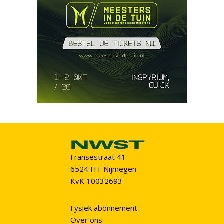
Fransestraat 41
6524 HT Nijmegen
KvK 10032693
Fysiek abonnement
Over ons