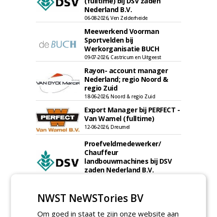
(fulltime) bij DSV zaden
Nederland B.V.
06-08-2026, Ven Zelderheide
Meewerkend Voorman
Sportvelden bij
Werkorganisatie BUCH
09-07-2026, Castricum en Uitgeest
Rayon- account manager
Nederland; regio Noord &
regio Zuid
18-06-2026, Noord & regio Zuid
Export Manager bij PERFECT -
Van Wamel (fulltime)
12-06-2026, Dreumel
Proefveldmedewerker/
Chauffeur
landbouwmachines bij DSV
zaden Nederland B.V.
06-08-2026, Ven-Zelderheide
Kasmedewerker (fulltime) bij
NWST NeWSTories BV
DSV zaden Nederland B.V.
06-08-2026, Ven-Zelderheide
Om goed in staat te zijn onze website aan