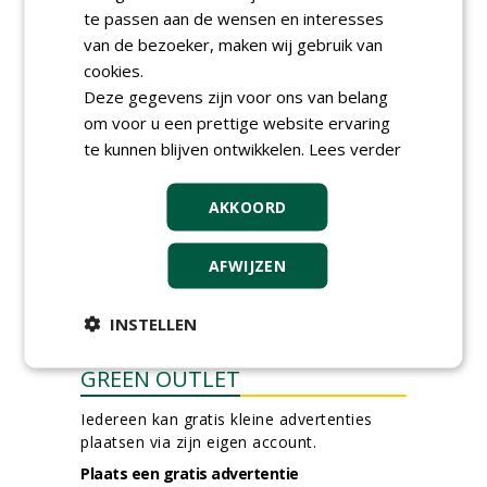
te passen aan de wensen en interesses
Groeiplaats specialist bij
Boomtotaalzorg32-40 uur
van de bezoeker, maken wij gebruik van
30-07-2026, Schalkwijk
cookies.
Deze gegevens zijn voor ons van belang
Boominspecteur bij
Boomtotaalzorg24-40 uur
om voor u een prettige website ervaring
30-07-2026, Schalkwijk
te kunnen blijven ontwikkelen.
Lees verder
meer Groene Banen
AKKOORD
AFWIJZEN
INSTELLEN
GREEN OUTLET
Iedereen kan gratis kleine advertenties
plaatsen via zijn eigen account.
Plaats een gratis advertentie