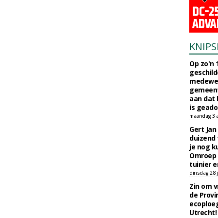
KNIPS
Op zo'n 
geschild
medewerk
gemeent
aan dat
is geado
maandag 3 
Gert Jan
duizend 
je nog k
Omroep 
tuinier e
dinsdag 28 j
Zin om vr
de Provin
ecoploe
Utrecht!