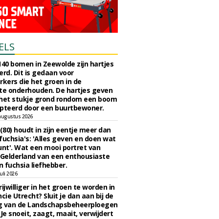
ELS
140 bomen in Zeewolde zijn hartjes
erd. Dit is gedaan voor
ers die het groen in de
e onderhouden. De hartjes geven
 het stukje grond rondom een boom
pteerd door een buurtbewoner.
augustus 2026
 (80) houdt in zijn eentje meer dan
fuchsia's: 'Alles geven en doen wat
unt'. Wat een mooi portret van
Gelderland van een enthousiaste
n fuchsia liefhebber.
uli 2026
ijwilliger in het groen te worden in
cie Utrecht? Sluit je dan aan bij de
g van de Landschapsbeheerploegen
 Je snoeit, zaagt, maait, verwijdert