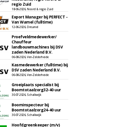
regio Zuid
18-06-2026, Noord & regio Zuid
Export Manager bij PERFECT -
Van Wamel (fulltime)
12-06-2026, Dreumel
Proefveldmedewerker/
Chauffeur
landbouwmachines bij DSV
zaden Nederland B.V.
06-08-2026, Ven-Zelderheide
Kasmedewerker (fulltime) bij
DSV zaden Nederland B.V.
06-08-2026, Ven-Zelderheide
Groeiplaats specialist bij
Boomtotaalzorg32-40 uur
30-07-2026, Schalkwijk
Boominspecteur bij
Boomtotaalzorg24-40 uur
30-07-2026, Schalkwijk
Hoofdgreenkeeper (m/v)