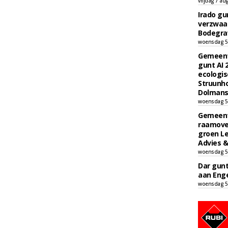
vrijdag 7 au
Irado g
verzwaa
Bodegrav
woensdag 5
Gemeent
gunt AI
ecologis
Struunho
Dolmans 
woensdag 5
Gemeent
raamove
groen L
Advies &
woensdag 5
Dar gun
aan Enge
woensdag 5