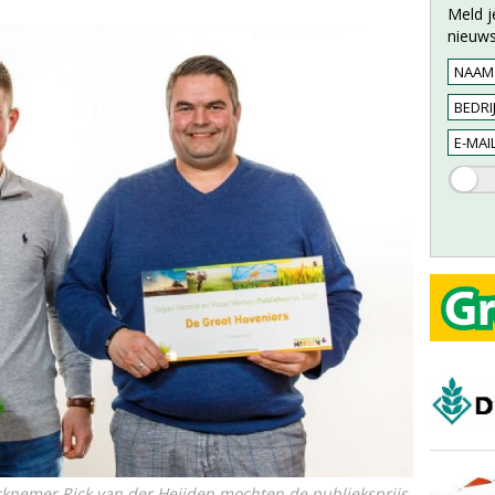
Meld j
nieuws
erknemer Rick van der Heijden mochten de publieksprijs