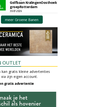
Golfbaan KralingenOosthoek
groepRotterdam
30-07-2026
meer Groene Banen
N OUTLET
 kan gratis kleine advertenties
 via zijn eigen account.
en gratis advertentie