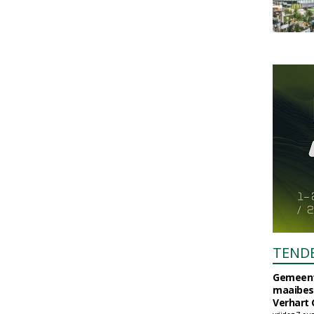
TEND
Gemeent
maaibes
Verhart 