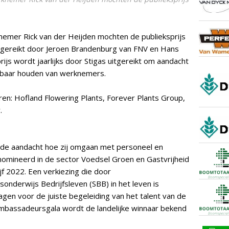
nemer Rick van der Heijden mochten de publieksprijs
tgereikt door Jeroen Brandenburg van FNV en Hans
js wordt jaarlijks door Stigas uitgereikt om aandacht
tbaar houden van werknemers.
en: Hofland Flowering Plants, Forever Plants Group,
.
k de aandacht hoe zij omgaan met personeel en
enomineerd in de sector Voedsel Groen en Gastvrijheid
jf 2022. Een verkiezing die door
nderwijs Bedrijfsleven (SBB) in het leven is
en voor de juiste begeleiding van het talent van de
mbassadeursgala wordt de landelijke winnaar bekend