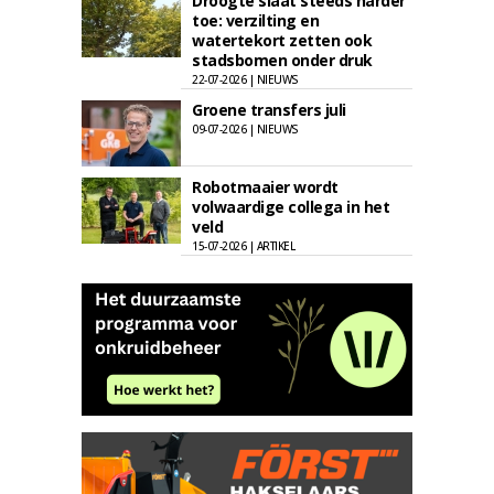
Droogte slaat steeds harder
toe: verzilting en
watertekort zetten ook
stadsbomen onder druk
22-07-2026 | NIEUWS
Groene transfers juli
09-07-2026 | NIEUWS
Robotmaaier wordt
volwaardige collega in het
veld
15-07-2026 | ARTIKEL