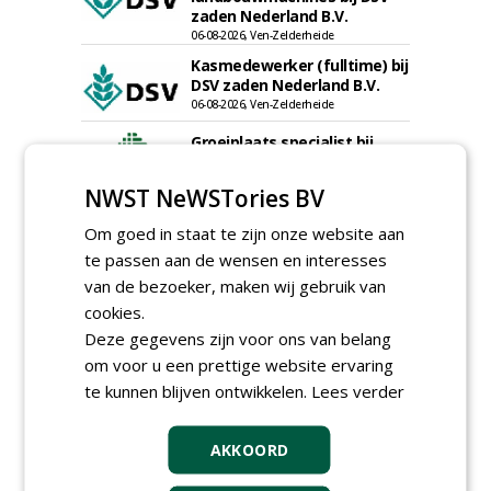
zaden Nederland B.V.
06-08-2026, Ven-Zelderheide
Kasmedewerker (fulltime) bij
DSV zaden Nederland B.V.
06-08-2026, Ven-Zelderheide
Groeiplaats specialist bij
Boomtotaalzorg32-40 uur
30-07-2026, Schalkwijk
NWST NeWSTories BV
Boominspecteur bij
Om goed in staat te zijn onze website aan
Boomtotaalzorg24-40 uur
te passen aan de wensen en interesses
30-07-2026, Schalkwijk
van de bezoeker, maken wij gebruik van
meer Groene Banen
cookies.
Deze gegevens zijn voor ons van belang
om voor u een prettige website ervaring
te kunnen blijven ontwikkelen.
Lees verder
AKKOORD