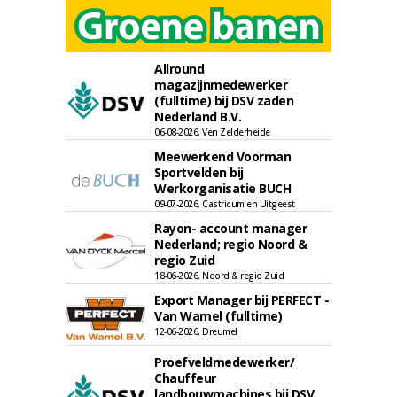
Allround
magazijnmedewerker
(fulltime) bij DSV zaden
Nederland B.V.
06-08-2026, Ven Zelderheide
Meewerkend Voorman
Sportvelden bij
Werkorganisatie BUCH
09-07-2026, Castricum en Uitgeest
Rayon- account manager
Nederland; regio Noord &
regio Zuid
18-06-2026, Noord & regio Zuid
Export Manager bij PERFECT -
Van Wamel (fulltime)
12-06-2026, Dreumel
Proefveldmedewerker/
Chauffeur
landbouwmachines bij DSV