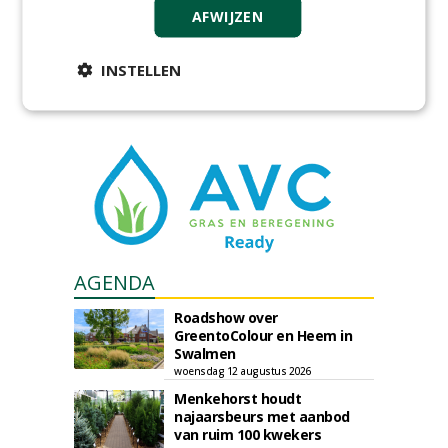
GREEN OUTLET
AFWIJZEN
Iedereen kan gratis kleine advertenties
INSTELLEN
plaatsen via zijn eigen account.
Plaats een gratis advertentie
AGENDA
Roadshow over
GreentoColour en Heem in
Swalmen
woensdag 12 augustus 2026
Menkehorst houdt
najaarsbeurs met aanbod
van ruim 100 kwekers