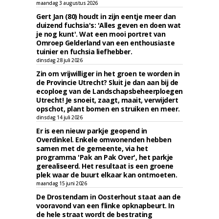
maandag 3 augustus 2026
Gert Jan (80) houdt in zijn eentje meer dan
duizend fuchsia's: 'Alles geven en doen wat
je nog kunt'. Wat een mooi portret van
Omroep Gelderland van een enthousiaste
tuinier en fuchsia liefhebber.
dinsdag 28 juli 2026
Zin om vrijwilliger in het groen te worden in
de Provincie Utrecht? Sluit je dan aan bij de
ecoploeg van de Landschapsbeheerploegen
Utrecht! Je snoeit, zaagt, maait, verwijdert
opschot, plant bomen en struiken en meer.
dinsdag 14 juli 2026
Er is een nieuw parkje geopend in
Overdinkel. Enkele omwonenden hebben
samen met de gemeente, via het
programma 'Pak an Pak Over', het parkje
gerealiseerd. Het resultaat is een groene
plek waar de buurt elkaar kan ontmoeten.
maandag 15 juni 2026
De Drostendam in Oosterhout staat aan de
vooravond van een flinke opknapbeurt. In
de hele straat wordt de bestrating