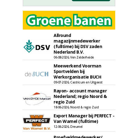
Allround
magazijnmedewerker
(fulltime) bij DSV zaden
Nederland B.V.
06-08-2026, Ven Zelderheide
Meewerkend Voorman
Sportvelden bij
Werkorganisatie BUCH
09-07-2026, Castricum en Uitgeest
Rayon- account manager
Nederland; regio Noord &
regio Zuid
18-06-2026, Noord & regio Zuid
Export Manager bij PERFECT -
Van Wamel (fulltime)
12-06-2026, Dreumel
Proefveldmedewerker/