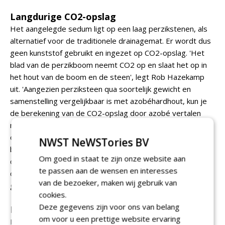
Langdurige CO2-opslag
Het aangelegde sedum ligt op een laag perzikstenen, als
alternatief voor de traditionele drainagemat. Er wordt dus
geen kunststof gebruikt en ingezet op CO2-opslag. 'Het
blad van de perzikboom neemt CO2 op en slaat het op in
het hout van de boom en de steen', legt Rob Hazekamp
uit. 'Aangezien perziksteen qua soortelijk gewicht en
samenstelling vergelijkbaar is met azobéhardhout, kun je
de berekening van de CO2-opslag door azobé vertalen
naar perzikstenen. Hieruit blijkt dat 1 kg perzikpitproduct
ongeveer 1,8 kg CO2 opslaat.' Bodembedekkerschors
NWST NeWSTories BV
buffert eveneens CO2, maar omdat schors verteert, komt
Om goed in staat te zijn onze website aan
de vastgelegde CO2 relatief snel weer vrij. Perzikstenen
te passen aan de wensen en interesses
daarentegen blijven decennialang intact, inclusief de
van de bezoeker, maken wij gebruik van
gebufferde CO2.
cookies.
Deze gegevens zijn voor ons van belang
De constructie
om voor u een prettige website ervaring
Bij sommige projecten verricht Nocciolo ook