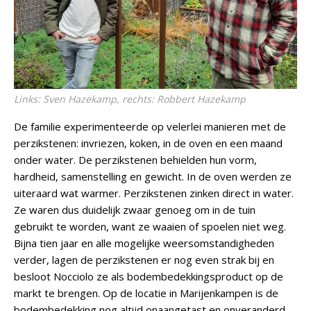
Links: Sven Hazekamp, rechts: Robbert Hazekamp
De familie experimenteerde op velerlei manieren met de
perzikstenen: invriezen, koken, in de oven en een maand
onder water. De perzikstenen behielden hun vorm,
hardheid, samenstelling en gewicht. In de oven werden ze
uiteraard wat warmer. Perzikstenen zinken direct in water.
Ze waren dus duidelijk zwaar genoeg om in de tuin
gebruikt te worden, want ze waaien of spoelen niet weg.
Bijna tien jaar en alle mogelijke weersomstandigheden
verder, lagen de perzikstenen er nog even strak bij en
besloot Nocciolo ze als bodembedekkingsproduct op de
markt te brengen. Op de locatie in Marijenkampen is de
bodembedekking nog altijd onaangetast en onveranderd.