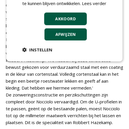
te kunnen blijven ontwikkelen.
Lees verder
constructiewerkzaamheden. Voor het project in Helmond
werd Nocciolo geïnspireerd door de kassenbouw. In
samenwerking met Green Art Solutions werd een met
AKKOORD
klimroos bedekte staalconstructie gebouwd, met een in-
en uitschuifbare zonwering. De constructie is in dezelfde
AFWIJZEN
Ral-kleur gecoat als de schuttingen, evenals het houten
kozijn van de poort die er al stond. Deze hoefde dus niet
INSTELLEN
vervangen te worden om bij het geheel te passen.
Robbert Hazekamp: 'We hebben bij deze constructie
bewust gekozen voor verduurzaamd staal met een coating
in de kleur van cortenstaal. Volledig cortenstaal kan in het
begin een beetje roestwater lekken en geeft af aan
kleding. Dat hebben we hiermee vermeden.'
De zonweringsconstructie en perzikschuttingen zijn
compleet door Nocciolo vervaardigd. Om de U-profielen in
te passen, geënt op de bestaande palen, moest Nocciolo
tot op de millimeter maatwerk verrichten bij het lassen en
plaatsen. Dit is de specialiteit van Robbert Hazekamp.