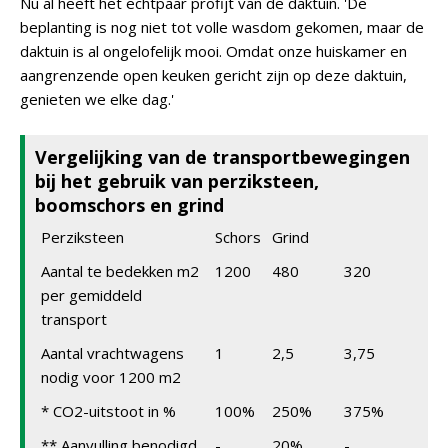
Nu al heeft het echtpaar profijt van de daktuin. 'De
beplanting is nog niet tot volle wasdom gekomen, maar de
daktuin is al ongelofelijk mooi. Omdat onze huiskamer en
aangrenzende open keuken gericht zijn op deze daktuin,
genieten we elke dag.'
Vergelijking van de transportbewegingen
bij het gebruik van perziksteen,
boomschors en grind
Perziksteen
Schors
Grind
Aantal te bedekken m2
1200
480
320
per gemiddeld
transport
Aantal vrachtwagens
1
2,5
3,75
nodig voor 1200 m2
* CO2-uitstoot in %
100%
250%
375%
** Aanvulling benodigd
-
20%
-