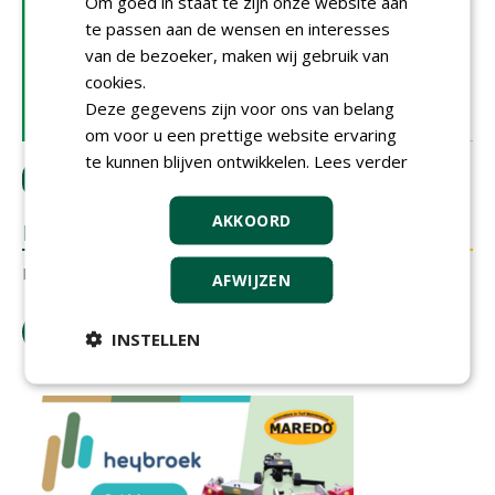
Om goed in staat te zijn onze website aan
DOSSIER
te passen aan de wensen en interesses
GROENVERSNELLER
van de bezoeker, maken wij gebruik van
cookies.
Deze gegevens zijn voor ons van belang
om voor u een prettige website ervaring
te kunnen blijven ontwikkelen.
Lees verder
LOGIN
met je e-mailadres om te reageren.
AKKOORD
REACTIES
Er zijn nog geen reacties.
AFWIJZEN
tip de redactie
INSTELLEN