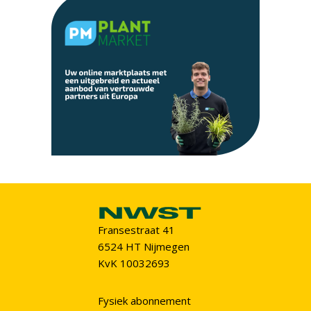
Fransestraat 41
6524 HT Nijmegen
KvK 10032693
Fysiek abonnement