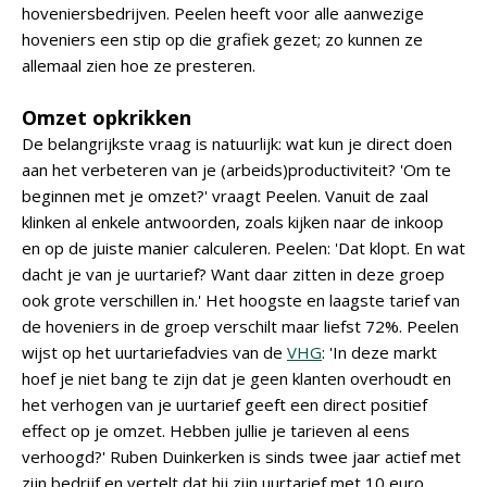
hoveniersbedrijven. Peelen heeft voor alle aanwezige
hoveniers een stip op die grafiek gezet; zo kunnen ze
allemaal zien hoe ze presteren.
Omzet opkrikken
De belangrijkste vraag is natuurlijk: wat kun je direct doen
aan het verbeteren van je (arbeids)productiviteit? 'Om te
beginnen met je omzet?' vraagt Peelen. Vanuit de zaal
klinken al enkele antwoorden, zoals kijken naar de inkoop
en op de juiste manier calculeren. Peelen: 'Dat klopt. En wat
dacht je van je uurtarief? Want daar zitten in deze groep
ook grote verschillen in.' Het hoogste en laagste tarief van
de hoveniers in de groep verschilt maar liefst 72%. Peelen
wijst op het uurtariefadvies van de
VHG
: 'In deze markt
hoef je niet bang te zijn dat je geen klanten overhoudt en
het verhogen van je uurtarief geeft een direct positief
effect op je omzet. Hebben jullie je tarieven al eens
verhoogd?' Ruben Duinkerken is sinds twee jaar actief met
zijn bedrijf en vertelt dat hij zijn uurtarief met 10 euro