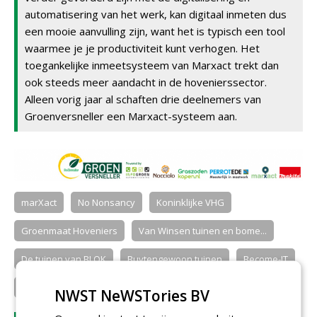
automatisering van het werk, kan digitaal inmeten dus
een mooie aanvulling zijn, want het is typisch een tool
waarmee je je productiviteit kunt verhogen. Het
toegankelijke inmeetsysteem van Marxact trekt dan
ook steeds meer aandacht in de hovenierssector.
Alleen vorig jaar al schaften drie deelnemers van
Groenversneller een Marxact-systeem aan.
marXact
No Nonsancy
Koninklijke VHG
Groenmaat Hoveniers
Van Winsen tuinen en bome...
De tuinen van BLOK
Buytengewoon tuinen
Become-IT
PATRICK BAAS TUINEN
NWST NeWSTories BV