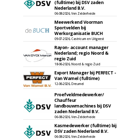
(fulltime) bij DSV zaden
Nederland B.V.
06-08-2026, Ven Zelderheide
Meewerkend Voorman
Sportvelden bij
Werkorganisatie BUCH
09-07-2026, Castricum en Uitgeest
Rayon- account manager
Nederland; regio Noord &
regio Zuid
18-06-2026, Noord & regio Zuid
Export Manager bij PERFECT -
Van Wamel (fulltime)
12-06-2026, Dreumel
Proefveldmedewerker/
Chauffeur
landbouwmachines bij DSV
zaden Nederland B.V.
06-08-2026, Ven-Zelderheide
Kasmedewerker (fulltime) bij
DSV zaden Nederland B.V.
06-08-2026, Ven-Zelderheide