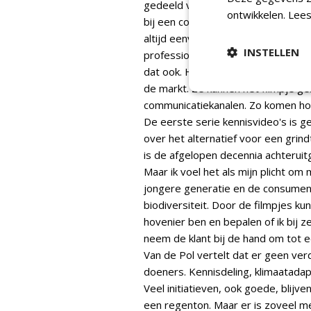
gedeeld vanuit de praktijk. Voor a
ontwikkelen.
Lees
bij een collega te kunnen opdoen. 
altijd eenvoudig om even bij een co
INSTELLEN
professional kom je door het ene 
dat ook. Hoveniers die een projec
de markt. Ze kunnen het filmpje ge
communicatiekanalen. Zo komen hove
De eerste serie kennisvideo's is 
over het alternatief voor een grindt
is de afgelopen decennia achteruit
Maar ik voel het als mijn plicht o
jongere generatie en de consument
biodiversiteit. Door de filmpjes k
hovenier ben en bepalen of ik bij z
neem de klant bij de hand om tot e
Van de Pol vertelt dat er geen verd
doeners. Kennisdeling, klimaatadapt
Veel initiatieven, ook goede, blijve
een regenton. Maar er is zoveel m