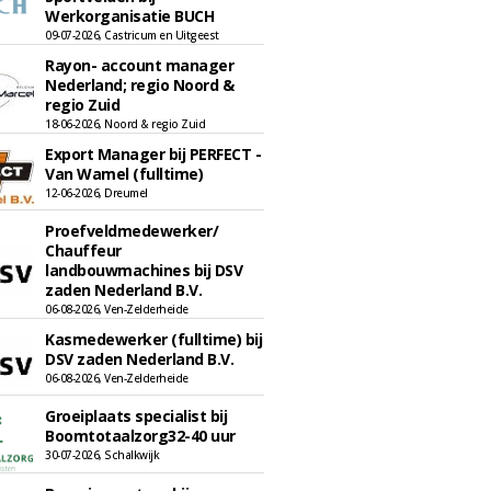
Werkorganisatie BUCH
09-07-2026, Castricum en Uitgeest
Rayon- account manager
Nederland; regio Noord &
regio Zuid
18-06-2026, Noord & regio Zuid
Export Manager bij PERFECT -
Van Wamel (fulltime)
12-06-2026, Dreumel
Proefveldmedewerker/
Chauffeur
landbouwmachines bij DSV
zaden Nederland B.V.
06-08-2026, Ven-Zelderheide
Kasmedewerker (fulltime) bij
DSV zaden Nederland B.V.
06-08-2026, Ven-Zelderheide
Groeiplaats specialist bij
Boomtotaalzorg32-40 uur
30-07-2026, Schalkwijk