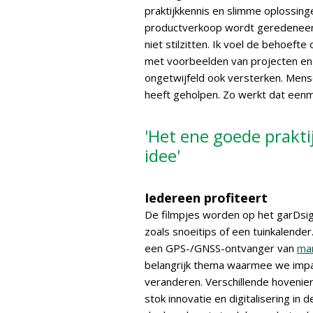
praktijkkennis en slimme oplossinge
productverkoop wordt geredeneerd,
niet stilzitten. Ik voel de behoeft
met voorbeelden van projecten en o
ongetwijfeld ook versterken. Mensen
heeft geholpen. Zo werkt dat eenma
'Het ene goede prakti
idee'
Iedereen profiteert
De filmpjes worden op het garDsi
zoals snoeitips of een tuinkalender
een GPS-/GNSS-ontvanger van
ma
belangrijk thema waarmee we impa
veranderen. Verschillende hovenie
stok innovatie en digitalisering in