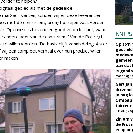
 verder te helpen.'
igitaal gebied als met de gedeelde
e marXact-klanten, konden wij en deze leverancier
ook met de concurrent, brengt partijen vaak verder
aar. Openheid is bovendien goed voor de klant, want
KNIPS
 de andere keer van de concurrent.' Van de Pol zegt
te willen worden. 'De basis blijft kennisdeling. Als er
Op zo'n 
geschild
f wij een compleet verhaal over hun product willen
medewerk
or maken.'
gemeent
aan dat
is geado
maandag 3 
Gert Jan
duizend 
je nog k
Omroep 
tuinier e
dinsdag 28 j
Zin om vr
de Provin
ecoploe