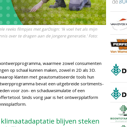
e reeks filmpjes met garDsign: 'Ik voel het als mijn
nis over te dragen aan de jongere generatie.' Foto:
 tuinontwerpprogramma, waarmee zowel consumenten
ngen op schaal kunnen maken, zowel in 2D als 3D.
rm waarop klanten met geautomatiseerde tools hun
ntwerpprogramma bevat een uitgebreide sortiments-
heden voor zon- en schaduwsimulatie of een
offertetool. Sinds vorig jaar is het ontwerpplatform
ennisplatform.
r klimaatadaptatie blijven steken