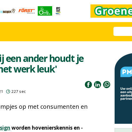
j een ander houdt je
het werk leuk'
21
227 sec
ilmpjes op met consumenten en
sign
worden hovenierskennis en -