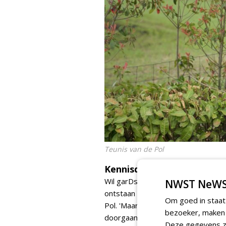
Teunis van de Pol
Kennisdeling
Wil garDsign bekendstaan als promot
NWST NeWS
ontstaan vanuit de vraag naar kenni
Om goed in staat
Pol. 'Maar ook hoveniers hebben m
bezoeker, maken w
doorgaan vanwege de coronacrisis.
Deze gegevens zi