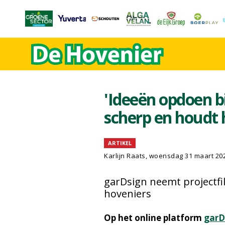
'Ideeën opdoen bi
scherp en houdt 
ARTIKEL
Karlijn Raats, woensdag 31 maart 20
garDsign neemt projectf
hoveniers
Op het online platform
garD