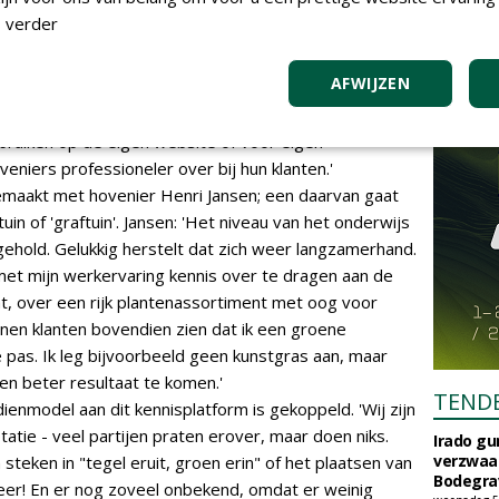
ndere hoveniers zijn de filmpjes interessant om ideeën
 verder
Sommige hoveniers leven op een eiland; het is niet
llega in de keuken te kijken. Maar zo werkt het wel: als
AFWIJZEN
idee op een volgend idee. Voor een consument geldt
tfilmpje opnemen, maken zich bovendien zichtbaar in
bruiken op de eigen website of voor eigen
niers professioneler over bij hun klanten.'
gemaakt met hovenier Henri Jansen; een daarvan gaat
uin of 'graftuin'. Jansen: 'Het niveau van het onderwijs
gehold. Gelukkig herstelt dat zich weer langzamerhand.
m met mijn werkervaring kennis over te dragen aan de
, over een rijk plantenassortiment met oog voor
unnen klanten bovendien zien dat ik een groene
e pas. Ik leg bijvoorbeeld geen kunstgras aan, maar
en beter resultaat te komen.'
TEND
ienmodel aan dit kennisplatform is gekoppeld. 'Wij zijn
atie - veel partijen praten erover, maar doen niks.
Irado g
verzwaa
n steken in "tegel eruit, groen erin" of het plaatsen van
Bodegrav
eer! En er nog zoveel onbekend, omdat er weinig