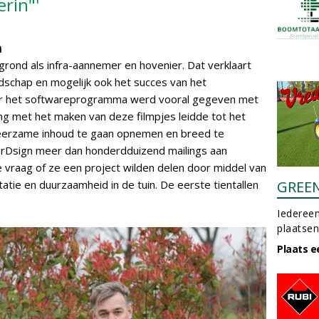
erin"'
m
rgrond als infra-aannemer en hovenier. Dat verklaart
dschap en mogelijk ook het succes van het
r het softwareprogramma werd vooral gegeven met
ing met het maken van deze filmpjes leidde tot het
leerzame inhoud te gaan opnemen en breed te
arDsign meer dan honderdduizend mailings aan
vraag of ze een project wilden delen door middel van
atie en duurzaamheid in de tuin. De eerste tientallen
GREE
Iedereen
plaatsen
Plaats e