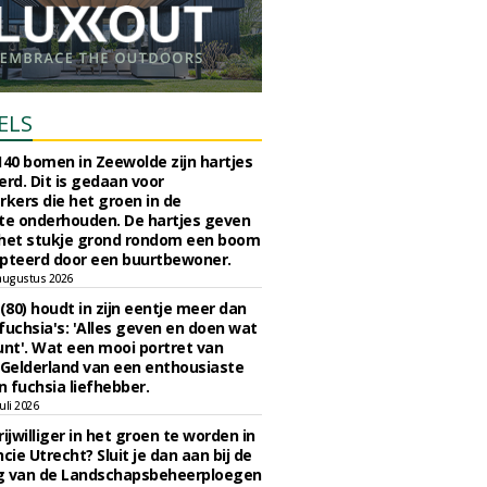
ELS
140 bomen in Zeewolde zijn hartjes
erd. Dit is gedaan voor
ers die het groen in de
e onderhouden. De hartjes geven
 het stukje grond rondom een boom
pteerd door een buurtbewoner.
augustus 2026
 (80) houdt in zijn eentje meer dan
fuchsia's: 'Alles geven en doen wat
unt'. Wat een mooi portret van
Gelderland van een enthousiaste
n fuchsia liefhebber.
uli 2026
ijwilliger in het groen te worden in
cie Utrecht? Sluit je dan aan bij de
g van de Landschapsbeheerploegen