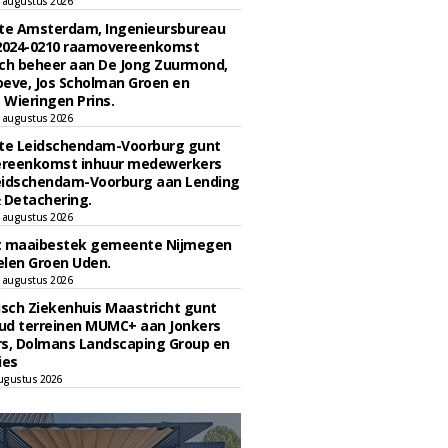
 augustus 2026
e Amsterdam, Ingenieursbureau
 2024-0210 raamovereenkomst
ch beheer aan De Jong Zuurmond,
eve, Jos Scholman Groen en
Wieringen Prins.
 augustus 2026
e Leidschendam-Voorburg gunt
reenkomst inhuur medewerkers
eidschendam-Voorburg aan Lending
 Detachering.
 augustus 2026
t maaibestek gemeente Nijmegen
len Groen Uden.
 augustus 2026
sch Ziekenhuis Maastricht gunt
ud terreinen MUMC+ aan Jonkers
rs, Dolmans Landscaping Group en
ies
ugustus 2026