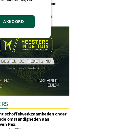
ontmoetingsplek voor
stedelijk groen
dinsdag 15 september 2026
t/m vrijdag 18 september 2026
AKKOORD
ERS
unt schoffelwerkzaamheden onder
rde omstandigheden aan
en Flex.