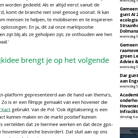
woensdag 5
n worden gedeeld. Als er altijd eerst vanuit de
Gemeent
 komt de branche niet snel genoeg vooruit. Ik kan
gunt AI
e om mensen te helpen, te mobiliseren en te inspireren
ecologis
Struunho
plossingen. En ja, dit zal onze marktpositie
Dolmans 
 zijn blij als ze geholpen zijn; ze onthouden wie hen
woensdag 5
al.'
Gemeent
raamove
groen L
jkidee brengt je op het volgende
Advies &
woensdag 5
Dar gun
aan Enge
woensdag 5
gn-platform gepresenteerd aan de hand van thema's,
Academi
onderho
. Zo is er een filmpje gemaakt van een hovenier die
Hovenie
rXact
gebruikt. Van de Pol: 'Ook digitalisering is een
Infracilit
ct kunnen maken en de markt positief kunnen
dinsdag 4 a
rs vertelden dat ze hiermee werken en dat deze gps-
 de hoveniersbranche bevordert. Dat sluit aan op ons