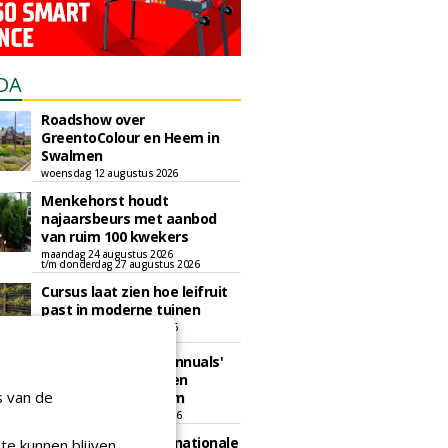
DA
Roadshow over
GreentoColour en Heem in
Swalmen
woensdag 12 augustus 2026
Menkehorst houdt
najaarsbeurs met aanbod
van ruim 100 kwekers
maandag 24 augustus 2026
t/m donderdag 27 augustus 2026
Cursus laat zien hoe leifruit
past in moderne tuinen
woensdag 26 augustus 2026
Vakdag 'All About Annuals'
zet eenjarige planten
s van de
centraal in Appeltern
donderdag 27 augustus 2026
GaLaBau 2026: internationale
te kunnen blijven