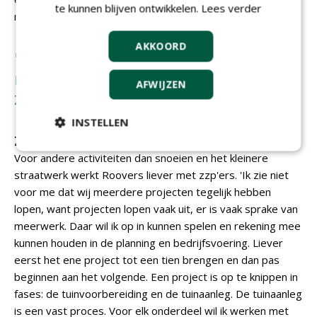
te kunnen blijven ontwikkelen.
Lees verder
mondreclame. Maar ik zeg nooit nooit.'
AKKOORD
'Een bijkomend voordeel van het
middensegment is dat ik dan ook
AFWIJZEN
zelf in de tuin kan blijven werken'
INSTELLEN
Zzp'ers
Voor andere activiteiten dan snoeien en het kleinere
straatwerk werkt Roovers liever met zzp'ers. 'Ik zie niet
voor me dat wij meerdere projecten tegelijk hebben
lopen, want projecten lopen vaak uit, er is vaak sprake van
meerwerk. Daar wil ik op in kunnen spelen en rekening mee
kunnen houden in de planning en bedrijfsvoering. Liever
eerst het ene project tot een tien brengen en dan pas
beginnen aan het volgende. Een project is op te knippen in
fases: de tuinvoorbereiding en de tuinaanleg. De tuinaanleg
is een vast proces. Voor elk onderdeel wil ik werken met