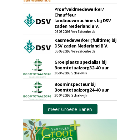
Proefveldmedewerker/
Chauffeur
landbouwmachines bij DSV
zaden Nederland B.V.
06-08-2026, Ven-Zelderheide
Kasmedewerker (fulltime) bij
DSV zaden Nederland B.V.
06-08-2026, Ven-Zelderheide
Groeiplaats specialist bij
Boomtotaalzorg32-40 uur
30-07-2026, Schalkwijk
Boominspecteur bij
Boomtotaalzorg24-40 uur
30-07-2026, Schalkwijk
meer Groene Banen