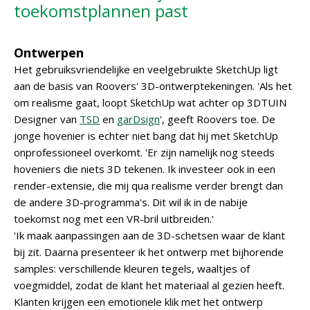
toekomstplannen past
Ontwerpen
Het gebruiksvriendelijke en veelgebruikte SketchUp ligt
aan de basis van Roovers' 3D-ontwerptekeningen. 'Als het
om realisme gaat, loopt SketchUp wat achter op 3DTUIN
Designer van
TSD
en
garDsign
', geeft Roovers toe. De
jonge hovenier is echter niet bang dat hij met SketchUp
onprofessioneel overkomt. 'Er zijn namelijk nog steeds
hoveniers die niets 3D tekenen. Ik investeer ook in een
render-extensie, die mij qua realisme verder brengt dan
de andere 3D-programma's. Dit wil ik in de nabije
toekomst nog met een VR-bril uitbreiden.'
'Ik maak aanpassingen aan de 3D-schetsen waar de klant
bij zit. Daarna presenteer ik het ontwerp met bijhorende
samples: verschillende kleuren tegels, waaltjes of
voegmiddel, zodat de klant het materiaal al gezien heeft.
Klanten krijgen een emotionele klik met het ontwerp