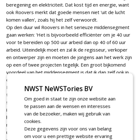
beregening en elektriciteit. Dat kost tijd en energie, want
ook Roovers merkt dat goede mensen niet 'uit de lucht
komen vallen', zoals hij het zelf verwoordt.
Op den duur wil Roovers in het serieuze middensegment
gaan werken: 'Het is bijvoorbeeld efficiënter om je 40 uur
voor te bereiden op 500 uur arbeid dan op 40 of 60 uur
arbeid. Uiteindelijk moet en zal ik de regisseur, verkoper
en ontwerper zijn en moeten de jongens aan het werk zijn
op een of twee projecten tegelijk. Een groot bijkomend
voordeel van het middensegment is dat ik dan zelf ook in
de tuin kan blijven werken.'
Het hoge segment is geen streefpunt. 'Een "zescijferige"
NWST NeWSTories BV
tuin is leuk, maar daar zit meer risico aan. Dat zijn goede
Om goed in staat te zijn onze website aan
showcases, maar onder de streep zijn ze minder
te passen aan de wensen en interesses
interessant voor mij. Ik ga liever een treetje lager zitten, in
van de bezoeker, maken wij gebruik van
het middensegment, met een interessant rendement en
cookies.
niet meer dan vijf à zes weken werk achter elkaar, of een
Deze gegevens zijn voor ons van belang
uitdagender ontwerp. Zulke klanten zijn altijd super-
om voor u een prettige website ervaring
enthousiast en dankbaar en zorgen voor mond-tot-