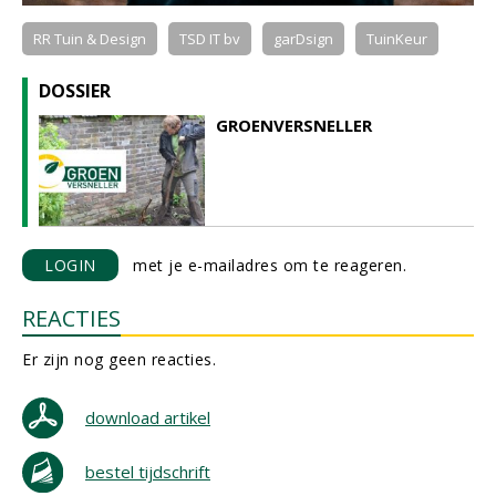
RR Tuin & Design
TSD IT bv
garDsign
TuinKeur
DOSSIER
GROENVERSNELLER
LOGIN
met je e-mailadres om te reageren.
REACTIES
Er zijn nog geen reacties.
download artikel
bestel tijdschrift