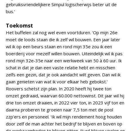
gebruiksvriendelijkere Simpul logischerwijs beter uit de
bus.'
Toekomst
Het buffelen zal nog wel even voortduren. 'Op mijn 26e
moet de loods staan die ik zelf wil bouwen. Een jaar later
wil ik op een beurs staan en rond mijn 35e zou ik een
boerderij voor mezelf willen bouwen. Uiteindelijk wil ik pas
rond mijn 32e-35e naar een werkweek van 50 à 60 uur. Ik
schat in dat je dan een vaste relatie hebt en misschien
zelfs een gezin, dat je ook aandacht wilt geven. Dan wil ik
gaan genieten van wat ik voor elkaar heb gebokst.'
Roovers schetst zijn plan. In 2020 heeft hij twee ton
omzet gedraaid, waarvan 60.000 nettowinst. Dit jaar wil hij
drie ton omzet draaien, in 2022 vier ton, in 2023 vijf ton en
daarna proberen te groeien naar 7,5 ton met de pool
zzp'ers en personeel. 'Ik wil mijn rendement hoog houden
door zelf de man achter het bedrijf te blijven en boven op
de werkzaamheden te blijven zitten. Ik wil blijven voelen en