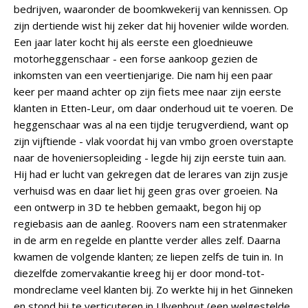
bedrijven, waaronder de boomkwekerij van kennissen. Op
zijn dertiende wist hij zeker dat hij hovenier wilde worden.
Een jaar later kocht hij als eerste een gloednieuwe
motorheggenschaar - een forse aankoop gezien de
inkomsten van een veertienjarige. Die nam hij een paar
keer per maand achter op zijn fiets mee naar zijn eerste
klanten in Etten-Leur, om daar onderhoud uit te voeren. De
heggenschaar was al na een tijdje terugverdiend, want op
zijn vijftiende - vlak voordat hij van vmbo groen overstapte
naar de hoveniersopleiding - legde hij zijn eerste tuin aan.
Hij had er lucht van gekregen dat de lerares van zijn zusje
verhuisd was en daar liet hij geen gras over groeien. Na
een ontwerp in 3D te hebben gemaakt, begon hij op
regiebasis aan de aanleg. Roovers nam een stratenmaker
in de arm en regelde en plantte verder alles zelf. Daarna
kwamen de volgende klanten; ze liepen zelfs de tuin in. In
diezelfde zomervakantie kreeg hij er door mond-tot-
mondreclame veel klanten bij. Zo werkte hij in het Ginneken
en stond hij te verticuteren in Ulvenhout (een welgestelde