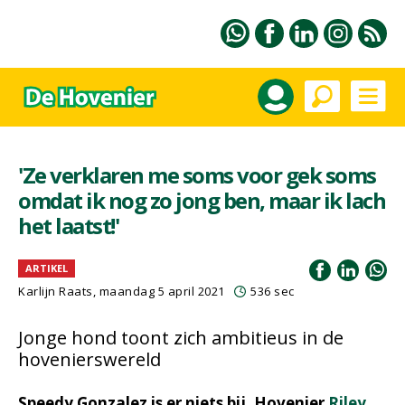
'Ze verklaren me soms voor gek soms
omdat ik nog zo jong ben, maar ik lach
het laatst!'
ARTIKEL
Karlijn Raats
, maandag 5 april 2021
536 sec
Jonge hond toont zich ambitieus in de
hovenierswereld
Speedy Gonzalez is er niets bij. Hovenier
Riley