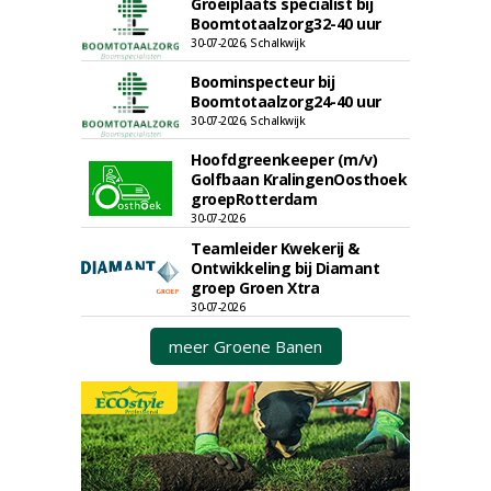
Groeiplaats specialist bij
Boomtotaalzorg32-40 uur
30-07-2026, Schalkwijk
Boominspecteur bij
Boomtotaalzorg24-40 uur
30-07-2026, Schalkwijk
Hoofdgreenkeeper (m/v)
Golfbaan KralingenOosthoek
groepRotterdam
30-07-2026
Teamleider Kwekerij &
Ontwikkeling bij Diamant
groep Groen Xtra
30-07-2026
meer Groene Banen