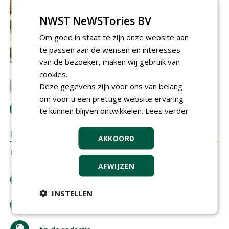
NWST NeWSTories BV
Om goed in staat te zijn onze website aan
te passen aan de wensen en interesses
van de bezoeker, maken wij gebruik van
cookies.
Deze gegevens zijn voor ons van belang
Laxsjon Plants
om voor u een prettige website ervaring
LOGIN
met je e-mailadres om te reageren.
te kunnen blijven ontwikkelen.
Lees verder
REACTIES
AKKOORD
Er zijn nog geen reacties.
AFWIJZEN
download artikel
INSTELLEN
bestel tijdschrift