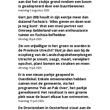
aan dat het stukje grond rondom een boom
is geadopteerd door een buurtbewoner.
maandag 3 augustus 2026
Gert Jan (80) houdt in zijn eentje meer dan
duizend fuchsia's: 'Alles geven en doen wat
je nog kunt'. Wat een mooi portret van
Omroep Gelderland van een enthousiaste
tuinier en fuchsia liefhebber.
dinsdag 28 juli 2026
Zin om vrijwilliger in het groen te worden in
de Provincie Utrecht? Sluit je dan aan bij de
ecoploeg van de Landschapsbeheerploegen
Utrecht! Je snoeit, zaagt, maait, verwijdert
opschot, plant bomen en struiken en meer.
dinsdag 14 juli 2026
Er is een nieuw parkje geopend in
Overdinkel. Enkele omwonenden hebben
samen met de gemeente, via het
programma 'Pak an Pak Over', het parkje
gerealiseerd. Het resultaat is een groene
plek waar de buurt elkaar kan ontmoeten.
maandag 15 juni 2026
De Drostendam in Oosterhout staat aan de