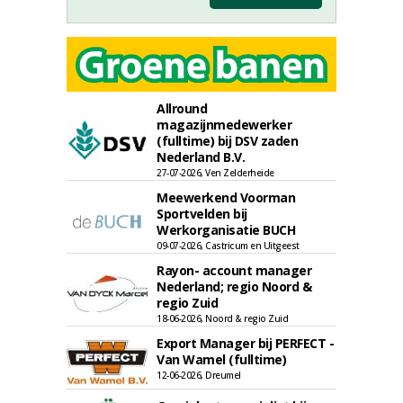
Allround
magazijnmedewerker
(fulltime) bij DSV zaden
Nederland B.V.
27-07-2026, Ven Zelderheide
Meewerkend Voorman
Sportvelden bij
Werkorganisatie BUCH
09-07-2026, Castricum en Uitgeest
Rayon- account manager
Nederland; regio Noord &
regio Zuid
18-06-2026, Noord & regio Zuid
Export Manager bij PERFECT -
Van Wamel (fulltime)
12-06-2026, Dreumel