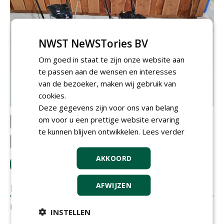
NWST NeWSTories BV
Om goed in staat te zijn onze website aan
te passen aan de wensen en interesses
van de bezoeker, maken wij gebruik van
cookies.
Deze gegevens zijn voor ons van belang
om voor u een prettige website ervaring
D.B. van der Horst B.V.
Miele's Groenprojecten
te kunnen blijven ontwikkelen.
Lees verder
van Liempd tuin en parkma...
AKKOORD
LOGIN
met je e-mailadres om te reageren.
AFWIJZEN
REACTIES
Er zijn nog geen reacties.
INSTELLEN