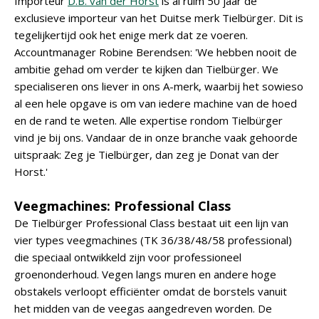
Importeur
D.B. van der Horst
is al ruim 50 jaar de
exclusieve importeur van het Duitse merk Tielbürger. Dit is
tegelijkertijd ook het enige merk dat ze voeren.
Accountmanager Robine Berendsen: 'We hebben nooit de
ambitie gehad om verder te kijken dan Tielbürger. We
specialiseren ons liever in ons A-merk, waarbij het sowieso
al een hele opgave is om van iedere machine van de hoed
en de rand te weten. Alle expertise rondom Tielbürger
vind je bij ons. Vandaar de in onze branche vaak gehoorde
uitspraak: Zeg je Tielbürger, dan zeg je Donat van der
Horst.'
Veegmachines: Professional Class
De Tielbürger Professional Class bestaat uit een lijn van
vier types veegmachines (TK 36/38/48/58 professional)
die speciaal ontwikkeld zijn voor professioneel
groenonderhoud. Vegen langs muren en andere hoge
obstakels verloopt efficiënter omdat de borstels vanuit
het midden van de veegas aangedreven worden. De