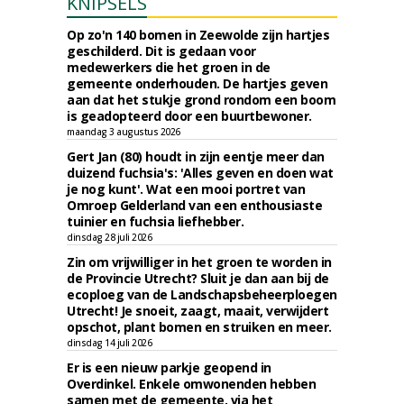
KNIPSELS
Op zo'n 140 bomen in Zeewolde zijn hartjes
geschilderd. Dit is gedaan voor
medewerkers die het groen in de
gemeente onderhouden. De hartjes geven
aan dat het stukje grond rondom een boom
is geadopteerd door een buurtbewoner.
maandag 3 augustus 2026
Gert Jan (80) houdt in zijn eentje meer dan
duizend fuchsia's: 'Alles geven en doen wat
je nog kunt'. Wat een mooi portret van
Omroep Gelderland van een enthousiaste
tuinier en fuchsia liefhebber.
dinsdag 28 juli 2026
Zin om vrijwilliger in het groen te worden in
de Provincie Utrecht? Sluit je dan aan bij de
ecoploeg van de Landschapsbeheerploegen
Utrecht! Je snoeit, zaagt, maait, verwijdert
opschot, plant bomen en struiken en meer.
dinsdag 14 juli 2026
Er is een nieuw parkje geopend in
Overdinkel. Enkele omwonenden hebben
samen met de gemeente, via het