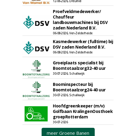
12-06-2026, Dreumel
Proefveldmedewerker/
Chauffeur
landbouwmachines bij DSV
zaden Nederland B.V.
06-08-2026, Ven-Zelderheide
Kasmedewerker (fulltime) bij
DSV zaden Nederland B.V.
06-08-2026, Ven-Zelderheide
Groeiplaats specialist bij
Boomtotaalzorg32-40 uur
30-07-2026, Schalkwijk
Boominspecteur bij
Boomtotaalzorg24-40 uur
30-07-2026, Schalkwijk
Hoofdgreenkeeper (m/v)
Golfbaan KralingenOosthoek
groepRotterdam
30-07-2026
meer Groene Banen