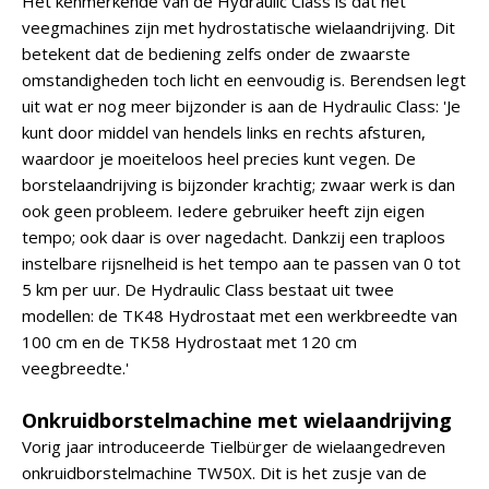
Het kenmerkende van de Hydraulic Class is dat het
veegmachines zijn met hydrostatische wielaandrijving. Dit
betekent dat de bediening zelfs onder de zwaarste
omstandigheden toch licht en eenvoudig is. Berendsen legt
uit wat er nog meer bijzonder is aan de Hydraulic Class: 'Je
kunt door middel van hendels links en rechts afsturen,
waardoor je moeiteloos heel precies kunt vegen. De
borstelaandrijving is bijzonder krachtig; zwaar werk is dan
ook geen probleem. Iedere gebruiker heeft zijn eigen
tempo; ook daar is over nagedacht. Dankzij een traploos
instelbare rijsnelheid is het tempo aan te passen van 0 tot
5 km per uur. De Hydraulic Class bestaat uit twee
modellen: de TK48 Hydrostaat met een werkbreedte van
100 cm en de TK58 Hydrostaat met 120 cm
veegbreedte.'
Onkruidborstelmachine met wielaandrijving
Vorig jaar introduceerde Tielbürger de wielaangedreven
onkruidborstelmachine TW50X. Dit is het zusje van de