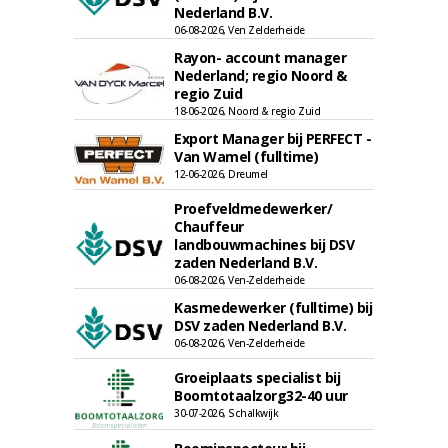
Nederland B.V.
06-08-2026, Ven Zelderheide
Rayon- account manager
Nederland; regio Noord &
regio Zuid
18-06-2026, Noord & regio Zuid
Export Manager bij PERFECT -
Van Wamel (fulltime)
12-06-2026, Dreumel
Proefveldmedewerker/
Chauffeur
landbouwmachines bij DSV
zaden Nederland B.V.
06-08-2026, Ven-Zelderheide
Kasmedewerker (fulltime) bij
DSV zaden Nederland B.V.
06-08-2026, Ven-Zelderheide
Groeiplaats specialist bij
Boomtotaalzorg32-40 uur
30-07-2026, Schalkwijk