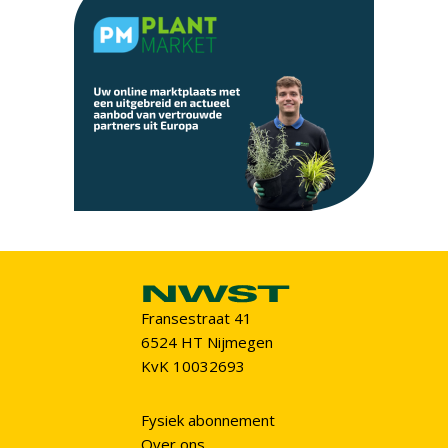
Fransestraat 41
6524 HT Nijmegen
KvK 10032693
Fysiek abonnement
Over ons