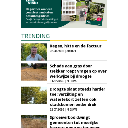
TRENDING
Regen, hitte en de factuur
02-08-2026 | ARTIKEL
Schade aan gras door
trekker roept vragen op over
werkwijze bij droogte
31-07-2026 | NIEUWS
Droogte slaat steeds harder
toe: verzilting en
watertekort zetten ook
stadsbomen onder druk
22-07-2026 | NIEUWS
Sproeiverbod dwingt
gemeenten tot moeilijke
keuzes: geen water meer