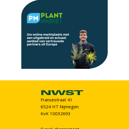
Fransestraat 41
6524 HT Nijmegen
KvK 10032693