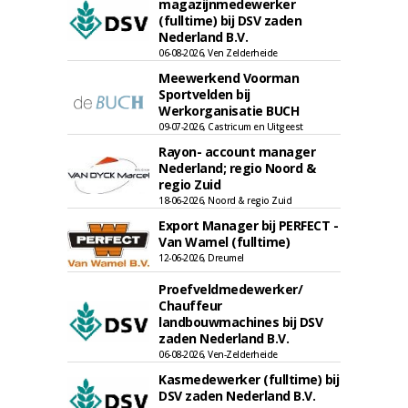
magazijnmedewerker
(fulltime) bij DSV zaden
Nederland B.V.
06-08-2026, Ven Zelderheide
Meewerkend Voorman
Sportvelden bij
Werkorganisatie BUCH
09-07-2026, Castricum en Uitgeest
Rayon- account manager
Nederland; regio Noord &
regio Zuid
18-06-2026, Noord & regio Zuid
Export Manager bij PERFECT -
Van Wamel (fulltime)
12-06-2026, Dreumel
Proefveldmedewerker/
Chauffeur
landbouwmachines bij DSV
zaden Nederland B.V.
06-08-2026, Ven-Zelderheide
Kasmedewerker (fulltime) bij
DSV zaden Nederland B.V.