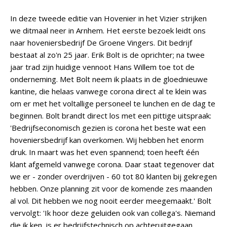
In deze tweede editie van Hovenier in het Vizier strijken
we ditmaal neer in Arnhem. Het eerste bezoek leidt ons
naar hoveniersbedrijf De Groene Vingers. Dit bedrijf
bestaat al zo'n 25 jaar. Erik Bolt is de oprichter; na twee
jaar trad zijn huidige vennoot Hans Willem toe tot de
onderneming. Met Bolt neem ik plaats in de gloednieuwe
kantine, die helaas vanwege corona direct al te klein was
om er met het voltallige personeel te lunchen en de dag te
beginnen. Bolt brandt direct los met een pittige uitspraak:
'Bedrijfseconomisch gezien is corona het beste wat een
hoveniersbedrijf kan overkomen. Wij hebben het enorm
druk. In maart was het even spannend; toen heeft één
klant afgemeld vanwege corona. Daar staat tegenover dat
we er - zonder overdrijven - 60 tot 80 klanten bij gekregen
hebben. Onze planning zit voor de komende zes maanden
al vol. Dit hebben we nog nooit eerder meegemaakt.' Bolt
vervolgt: 'Ik hoor deze geluiden ook van collega's. Niemand
die ik ken, is er bedrijfstechnisch op achteruitgegaan