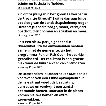
tuinier en fuchsia liefhebber.
dinsdag 28 juli 2026
Zin om vrijwilliger in het groen te worden in
de Provincie Utrecht? Sluit je dan aan bij de
ecoploeg van de Landschapsbeheerploegen
Utrecht! Je snoeit, zaagt, maait, verwijdert
opschot, plant bomen en struiken en meer.
dinsdag 14 juli 2026
Er is een nieuw parkje geopend in
Overdinkel. Enkele omwonenden hebben
samen met de gemeente, via het
programma 'Pak an Pak Over', het parkje
gerealiseerd. Het resultaat is een groene
plek waar de buurt elkaar kan ontmoeten.
maandag 15 juni 2026
De Drostendam in Oosterhout staat aan de
vooravond van een flinke opknapbeurt. In
de hele straat wordt de bestrating
vernieuwd en verdwijnt een aantal
bestaande bomen. Daarvoor in de plaats
komen nieuwe bomen en extra
groenvakken.
maandag 15 juni 2026