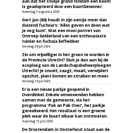
aan dat het stukje grond rondom een boom
is geadopteerd door een buurtbewoner.
maandag 3 augustus 2026
Gert Jan (80) houdt in zijn eentje meer dan
duizend fuchsia's: 'Alles geven en doen wat
je nog kunt'. Wat een mooi portret van
Omroep Gelderland van een enthousiaste
tuinier en fuchsia liefhebber.
dinsdag 28 juli 2026
Zin om vrijwilliger in het groen te worden in
de Provincie Utrecht? Sluit je dan aan bij de
ecoploeg van de Landschapsbeheerploegen
Utrecht! Je snoeit, zaagt, maait, verwijdert
opschot, plant bomen en struiken en meer.
dinsdag 14 juli 2026
Er is een nieuw parkje geopend in
Overdinkel. Enkele omwonenden hebben
samen met de gemeente, via het
programma 'Pak an Pak Over', het parkje
gerealiseerd. Het resultaat is een groene
plek waar de buurt elkaar kan ontmoeten.
maandag 15 juni 2026
De Drostendam in Oosterhout staat aan de