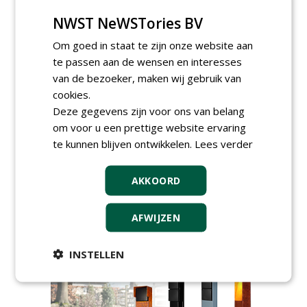
Proefveldmedewerker/
NWST NeWSTories BV
Chauffeur
landbouwmachines bij DSV
Om goed in staat te zijn onze website aan
zaden Nederland B.V.
06-08-2026, Ven-Zelderheide
te passen aan de wensen en interesses
Kasmedewerker (fulltime) bij
van de bezoeker, maken wij gebruik van
DSV zaden Nederland B.V.
cookies.
06-08-2026, Ven-Zelderheide
Deze gegevens zijn voor ons van belang
Groeiplaats specialist bij
om voor u een prettige website ervaring
Boomtotaalzorg32-40 uur
te kunnen blijven ontwikkelen.
Lees verder
30-07-2026, Schalkwijk
Boominspecteur bij
AKKOORD
Boomtotaalzorg24-40 uur
30-07-2026, Schalkwijk
AFWIJZEN
meer Groene Banen
INSTELLEN