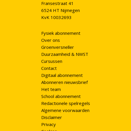
Fransestraat 41
6524 HT Nijmegen
KvK 10032693
Fysiek abonnement
Over ons
Groenversneller
Duurzaamheid & NWST
Cursussen
Contact
Digitaal abonnement
Abonneren nieuwsbrief
Het team
School abonnement
Redactionele spelregels
Algemene voorwaarden
Disclaimer
Privacy