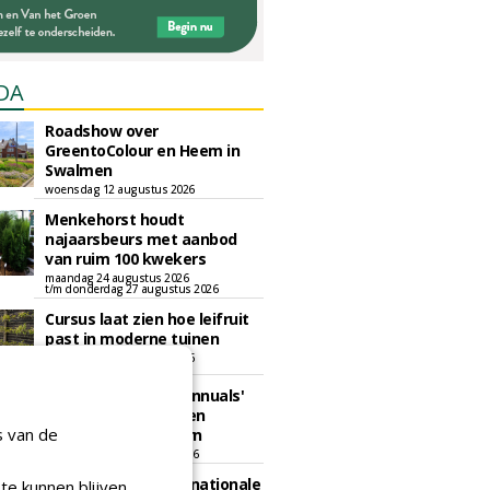
DA
Roadshow over
GreentoColour en Heem in
Swalmen
woensdag 12 augustus 2026
Menkehorst houdt
najaarsbeurs met aanbod
van ruim 100 kwekers
maandag 24 augustus 2026
t/m donderdag 27 augustus 2026
Cursus laat zien hoe leifruit
past in moderne tuinen
woensdag 26 augustus 2026
Vakdag 'All About Annuals'
zet eenjarige planten
s van de
centraal in Appeltern
donderdag 27 augustus 2026
GaLaBau 2026: internationale
te kunnen blijven