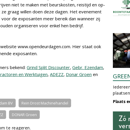
ven niet te maken met beurskosten, reistijd en op-
 wat ze graag willen doen deze dagen. Het evenement
s er voor de exposanten meer bereik dan wanneer zij
ouden organiseren voor enkel hen bedrijf.
de website www.opendeurdagen.com. Hier staat ook
emende exposanten.
emers bekend:
Grind Split Discounter
,
Gebr. Ezendam
,
ractoren en Werktuigen
,
ADEZZ
,
Donar Groen
en
GREE
Iedereen
plaatsen
Plaats e
ndam BV
Rein Drost Machinehandel
ZZ
DONAR Groen
m te reageren.