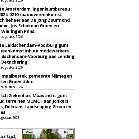
 augustus 2026
e Amsterdam, Ingenieursbureau
 2024-0210 raamovereenkomst
ch beheer aan De Jong Zuurmond,
eve, Jos Scholman Groen en
Wieringen Prins.
 augustus 2026
e Leidschendam-Voorburg gunt
reenkomst inhuur medewerkers
eidschendam-Voorburg aan Lending
 Detachering.
 augustus 2026
t maaibestek gemeente Nijmegen
len Groen Uden.
 augustus 2026
sch Ziekenhuis Maastricht gunt
ud terreinen MUMC+ aan Jonkers
rs, Dolmans Landscaping Group en
ies
ugustus 2026