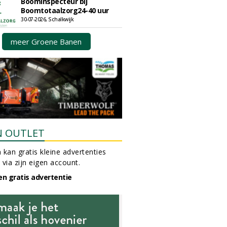
Boominspecteur bij
Boomtotaalzorg24-40 uur
30-07-2026, Schalkwijk
meer Groene Banen
N OUTLET
 kan gratis kleine advertenties
 via zijn eigen account.
en gratis advertentie