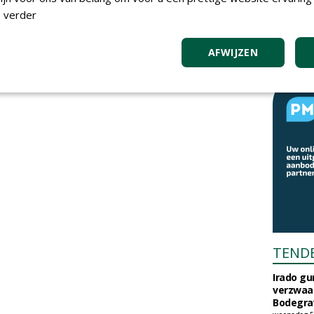
 verder
AFWIJZEN
TEND
Irado g
verzwaa
Bodegrav