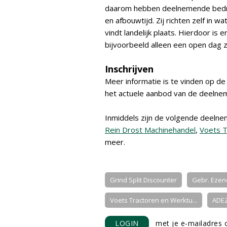
daarom hebben deelnemende bedrij
en afbouwtijd. Zij richten zelf in
vindt landelijk plaats. Hierdoor i
bijvoorbeeld alleen een open dag z
Inschrijven
Meer informatie is te vinden op 
het actuele aanbod van de deeln
Inmiddels zijn de volgende deeln
Rein Drost Machinehandel
,
Voets T
meer.
Grind Split Discounter
Gebr. Eze
Voets Tractoren en Werktu...
ADE
LOGIN
met je e-mailadres o