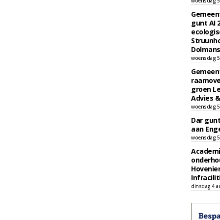
woensdag 5
Gemeent
gunt AI
ecologis
Struunho
Dolmans 
woensdag 5
Gemeent
raamove
groen L
Advies &
woensdag 5
Dar gun
aan Enge
woensdag 5
Academi
onderho
Hovenie
Infracilit
dinsdag 4 a