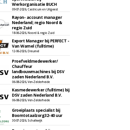
Werkorganisatie BUCH
09-07-2026, Castricum en Uitgeest
Rayon- account manager
Nederland; regio Noord &
regio Zuid
18-06-2026, Noord & regio Zuid
Export Manager bij PERFECT -
Van Wamel (fulltime)
12-06-2026, Dreumel
Proefveldmedewerker/
Chauffeur
landbouwmachines bij DSV
zaden Nederland B.V.
06-08-2026, Ven-Zelderheide
Kasmedewerker (fulltime) bij
DSV zaden Nederland B.V.
06-08-2026, Ven-Zelderheide
Groeiplaats specialist bij
Boomtotaalzorg32-40 uur
30-07-2026, Schalkwijk