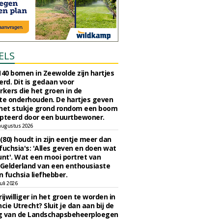
ELS
140 bomen in Zeewolde zijn hartjes
erd. Dit is gedaan voor
ers die het groen in de
e onderhouden. De hartjes geven
 het stukje grond rondom een boom
pteerd door een buurtbewoner.
augustus 2026
 (80) houdt in zijn eentje meer dan
fuchsia's: 'Alles geven en doen wat
unt'. Wat een mooi portret van
Gelderland van een enthousiaste
n fuchsia liefhebber.
uli 2026
ijwilliger in het groen te worden in
cie Utrecht? Sluit je dan aan bij de
g van de Landschapsbeheerploegen