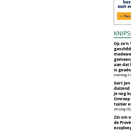
KNIPS
Op zo'n 
geschild
medewerk
gemeent
aan dat
is geado
maandag 3 
Gert Jan
duizend 
je nog k
Omroep 
tuinier e
dinsdag 28 j
Zin om vr
de Provin
ecoploe