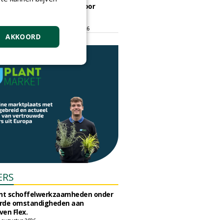
ontmoetingsplek voor
stedelijk groen
dinsdag 15 september 2026
t/m vrijdag 18 september 2026
AKKOORD
ERS
unt schoffelwerkzaamheden onder
rde omstandigheden aan
en Flex.