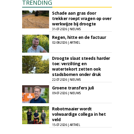
TRENDING
Schade aan gras door
trekker roept vragen op over
werkwijze bij droogte
31-07-2026 | NIEUWS
Regen, hitte en de factuur
02-08-2026 | ARTIKEL
Droogte slaat steeds harder
toe: verzilting en
watertekort zetten ook
stadsbomen onder druk
22-07-2026 | NIEUWS
Groene transfers juli
09-07-2026 | NIEUWS
Robotmaaier wordt
volwaardige collega in het
veld
15-07-2026 | ARTIKEL