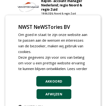
Rayon- account manager
Nederland; regio Noord &
regio Zuid
18-06-2026, Noord & regio Zuid
Export Manager bij PERFECT -
Van Wamel (fulltime)
NWST NeWSTories BV
12-06-2026, Dreumel
Om goed in staat te zijn onze website aan
Proefveldmedewerker/
te passen aan de wensen en interesses
Chauffeur
landbouwmachines bij DSV
van de bezoeker, maken wij gebruik van
zaden Nederland B.V.
cookies.
06-08-2026, Ven-Zelderheide
Deze gegevens zijn voor ons van belang
Kasmedewerker (fulltime) bij
om voor u een prettige website ervaring
DSV zaden Nederland B.V.
te kunnen blijven ontwikkelen.
Lees verder
06-08-2026, Ven-Zelderheide
Groeiplaats specialist bij
Boomtotaalzorg32-40 uur
AKKOORD
30-07-2026, Schalkwijk
Boominspecteur bij
AFWIJZEN
Boomtotaalzorg24-40 uur
30-07-2026, Schalkwijk