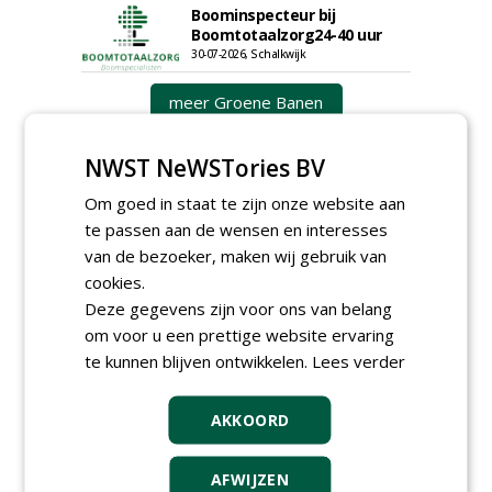
Boominspecteur bij
Boomtotaalzorg24-40 uur
30-07-2026, Schalkwijk
meer Groene Banen
NWST NeWSTories BV
Om goed in staat te zijn onze website aan
te passen aan de wensen en interesses
van de bezoeker, maken wij gebruik van
cookies.
GREEN OUTLET
Deze gegevens zijn voor ons van belang
om voor u een prettige website ervaring
Iedereen kan gratis kleine advertenties
te kunnen blijven ontwikkelen.
Lees verder
plaatsen via zijn eigen account.
Plaats een gratis advertentie
AKKOORD
AFWIJZEN