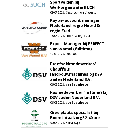
Sportvelden bij
Werkorganisatie BUCH
09-07-2026, Castricum en Uitgeest
Rayon- account manager
Nederland; regio Noord &
regio Zuid
18-06-2026, Noord & regio Zuid
Export Manager bij PERFECT -
Van Wamel (fulltime)
12-06-2026, Dreumel
Proefveldmedewerker/
Chauffeur
landbouwmachines bij DSV
zaden Nederland B.V.
06-08-2026, Ven-Zelderheide
Kasmedewerker (fulltime) bij
DSV zaden Nederland B.V.
06-08-2026, Ven-Zelderheide
Groeiplaats specialist bij
Boomtotaalzorg32-40 uur
30-07-2026, Schalkwijk