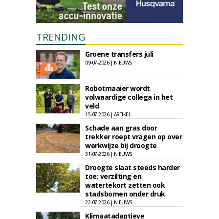
TRENDING
Groene transfers juli
09-07-2026 | NIEUWS
Robotmaaier wordt
volwaardige collega in het
veld
15-07-2026 | ARTIKEL
Schade aan gras door
trekker roept vragen op over
werkwijze bij droogte
31-07-2026 | NIEUWS
Droogte slaat steeds harder
toe: verzilting en
watertekort zetten ook
stadsbomen onder druk
22-07-2026 | NIEUWS
Klimaatadaptieve