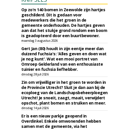
Op zo'n 140 bomen in Zeewolde zijn hartjes
geschilderd. Dit is gedaan voor
medewerkers die het groen in de
gemeente onderhouden. De hartjes geven
aan dat het stukje grond rondom een boom
is geadopteerd door een buurtbewoner.
maandag 3 augustus 2026
Gert Jan (80) houdt in zijn eentje meer dan
duizend fuchsia's: 'Alles geven en doen wat
je nog kunt'. Wat een mooi portret van
Omroep Gelderland van een enthousiaste
tuinier en fuchsia liefhebber.
dinsdag 28 juli 2026
Zin om vrijwilliger in het groen te worden in
de Provincie Utrecht? Sluit je dan aan bij de
ecoploeg van de Landschapsbeheerploegen
Utrecht! Je snoeit, zaagt, maait, verwijdert
opschot, plant bomen en struiken en meer.
dinsdag 14 juli 2026
Er is een nieuw parkje geopend in
Overdinkel. Enkele omwonenden hebben
samen met de gemeente, via het