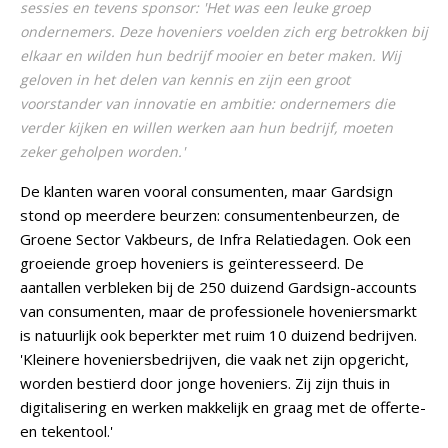
sessies en tevens sponsor: 'Het was een leuke groep
ondernemers. Deze hoveniers voelden zich erg betrokken bij
elkaar en wilden hun bedrijf mooier en beter maken. Wij
geloven in het delen van kennis en zijn een groot
voorstander van innovatie en ambitie: ondernemers die
verder kijken en willen werken aan hun bedrijf, moeten
zeker geholpen worden.'
De klanten waren vooral consumenten, maar Gardsign
stond op meerdere beurzen: consumentenbeurzen, de
Groene Sector Vakbeurs, de Infra Relatiedagen. Ook een
groeiende groep hoveniers is geïnteresseerd. De
aantallen verbleken bij de 250 duizend Gardsign-accounts
van consumenten, maar de professionele hoveniersmarkt
is natuurlijk ook beperkter met ruim 10 duizend bedrijven.
'Kleinere hoveniersbedrijven, die vaak net zijn opgericht,
worden bestierd door jonge hoveniers. Zij zijn thuis in
digitalisering en werken makkelijk en graag met de offerte-
en tekentool.'