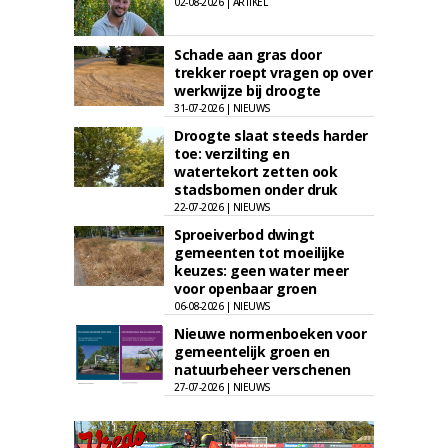
02-08-2026 | ARTIKEL
Schade aan gras door
trekker roept vragen op over
werkwijze bij droogte
31-07-2026 | NIEUWS
Droogte slaat steeds harder
toe: verzilting en
watertekort zetten ook
stadsbomen onder druk
22-07-2026 | NIEUWS
Sproeiverbod dwingt
gemeenten tot moeilijke
keuzes: geen water meer
voor openbaar groen
06-08-2026 | NIEUWS
Nieuwe normenboeken voor
gemeentelijk groen en
natuurbeheer verschenen
27-07-2026 | NIEUWS