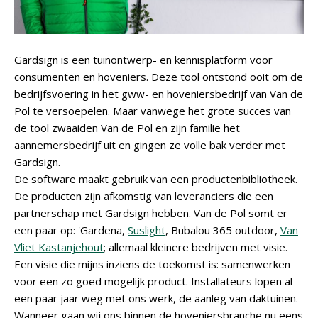
Gardsign is een tuinontwerp- en kennisplatform voor
consumenten en hoveniers. Deze tool ontstond ooit om de
bedrijfsvoering in het gww- en hoveniersbedrijf van Van de
Pol te versoepelen. Maar vanwege het grote succes van
de tool zwaaiden Van de Pol en zijn familie het
aannemersbedrijf uit en gingen ze volle bak verder met
Gardsign.
De software maakt gebruik van een productenbibliotheek.
De producten zijn afkomstig van leveranciers die een
partnerschap met Gardsign hebben. Van de Pol somt er
een paar op: 'Gardena,
Suslight
, Bubalou 365 outdoor,
Van
Vliet Kastanjehout
; allemaal kleinere bedrijven met visie.
Een visie die mijns inziens de toekomst is: samenwerken
voor een zo goed mogelijk product. Installateurs lopen al
een paar jaar weg met ons werk, de aanleg van daktuinen.
Wanneer gaan wij ons binnen de hoveniersbranche nu eens