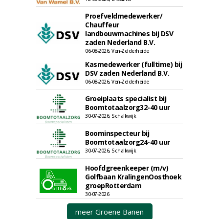
Proefveldmedewerker/
Chauffeur
landbouwmachines bij DSV
zaden Nederland B.V.
06-08-2026, Ven-Zelderheide
Kasmedewerker (fulltime) bij
DSV zaden Nederland B.V.
06-08-2026, Ven-Zelderheide
Groeiplaats specialist bij
Boomtotaalzorg32-40 uur
30-07-2026, Schalkwijk
Boominspecteur bij
Boomtotaalzorg24-40 uur
30-07-2026, Schalkwijk
Hoofdgreenkeeper (m/v)
Golfbaan KralingenOosthoek
groepRotterdam
30-07-2026
meer Groene Banen