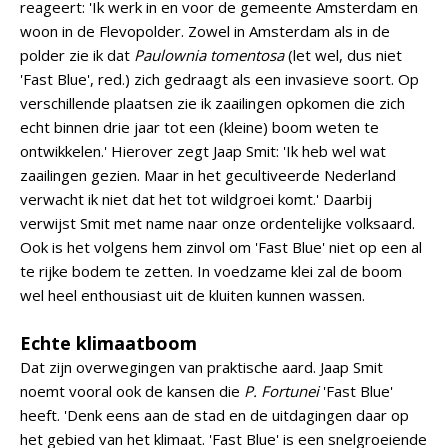
reageert: 'Ik werk in en voor de gemeente Amsterdam en
woon in de Flevopolder. Zowel in Amsterdam als in de
polder zie ik dat
Paulownia tomentosa
(let wel, dus niet
'Fast Blue', red.) zich gedraagt als een invasieve soort. Op
verschillende plaatsen zie ik zaailingen opkomen die zich
echt binnen drie jaar tot een (kleine) boom weten te
ontwikkelen.' Hierover zegt Jaap Smit: 'Ik heb wel wat
zaailingen gezien. Maar in het gecultiveerde Nederland
verwacht ik niet dat het tot wildgroei komt.' Daarbij
verwijst Smit met name naar onze ordentelijke volksaard.
Ook is het volgens hem zinvol om 'Fast Blue' niet op een al
te rijke bodem te zetten. In voedzame klei zal de boom
wel heel enthousiast uit de kluiten kunnen wassen.
Echte klimaatboom
Dat zijn overwegingen van praktische aard. Jaap Smit
noemt vooral ook de kansen die
P. Fortunei
'Fast Blue'
heeft. 'Denk eens aan de stad en de uitdagingen daar op
het gebied van het klimaat. 'Fast Blue' is een snelgroeiende