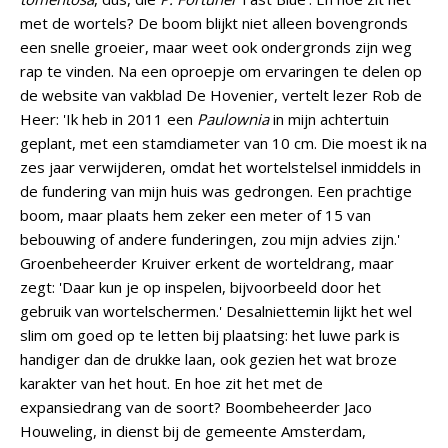
met de wortels? De boom blijkt niet alleen bovengronds
een snelle groeier, maar weet ook ondergronds zijn weg
rap te vinden. Na een oproepje om ervaringen te delen op
de website van vakblad De Hovenier, vertelt lezer Rob de
Heer: 'Ik heb in 2011 een
Paulownia
in mijn achtertuin
geplant, met een stamdiameter van 10 cm. Die moest ik na
zes jaar verwijderen, omdat het wortelstelsel inmiddels in
de fundering van mijn huis was gedrongen. Een prachtige
boom, maar plaats hem zeker een meter of 15 van
bebouwing of andere funderingen, zou mijn advies zijn.'
Groenbeheerder Kruiver erkent de worteldrang, maar
zegt: 'Daar kun je op inspelen, bijvoorbeeld door het
gebruik van wortelschermen.' Desalniettemin lijkt het wel
slim om goed op te letten bij plaatsing: het luwe park is
handiger dan de drukke laan, ook gezien het wat broze
karakter van het hout. En hoe zit het met de
expansiedrang van de soort? Boombeheerder Jaco
Houweling, in dienst bij de gemeente Amsterdam,