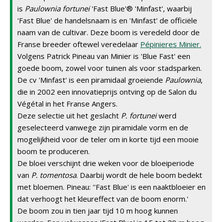
is
Paulownia fortunei
'Fast Blue'® 'Minfast', waarbij
'Fast Blue' de handelsnaam is en 'Minfast' de officiële
naam van de cultivar. Deze boom is veredeld door de
Franse breeder oftewel veredelaar
Pépinieres Minier.
Volgens Patrick Pineau van Minier is 'Blue Fast' een
goede boom, zowel voor tuinen als voor stadsparken.
De cv 'Minfast' is een piramidaal groeiende
Paulownia
,
die in 2002 een innovatieprijs ontving op de Salon du
Végétal in het Franse Angers.
Deze selectie uit het geslacht
P. fortunei
werd
geselecteerd vanwege zijn piramidale vorm en de
mogelijkheid voor de teler om in korte tijd een mooie
boom te produceren.
De bloei verschijnt drie weken voor de bloeiperiode
van
P. tomentosa
. Daarbij wordt de hele boom bedekt
met bloemen. Pineau: ''Fast Blue' is een naaktbloeier en
dat verhoogt het kleureffect van de boom enorm.'
De boom zou in tien jaar tijd 10 m hoog kunnen