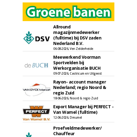
Allround
magazijnmedewerker
(fulltime) bij DSV zaden
Nederland B.V.
06-08-2026, Ven Zelderheide
Meewerkend Voorman
Sportvelden bij
Werkorganisatie BUCH
09-07-2026, Castricum en Uitgeest
Rayon- account manager
Nederland; regio Noord &
regio Zuid
18-06-2026, Noord & regio Zuid
Export Manager bij PERFECT -
Van Wamel (fulltime)
12-06-2026, Dreumel
Proefveldmedewerker/
Chauffeur