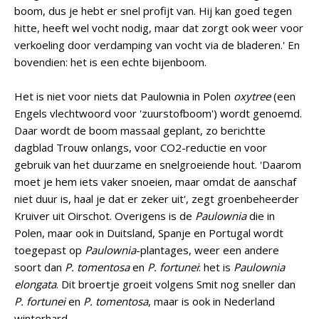
boom, dus je hebt er snel profijt van. Hij kan goed tegen
hitte, heeft wel vocht nodig, maar dat zorgt ook weer voor
verkoeling door verdamping van vocht via de bladeren.' En
bovendien: het is een echte bijenboom.
Het is niet voor niets dat Paulownia in Polen
oxytree
(een
Engels vlechtwoord voor 'zuurstofboom') wordt genoemd.
Daar wordt de boom massaal geplant, zo berichtte
dagblad Trouw onlangs, voor CO2-reductie en voor
gebruik van het duurzame en snelgroeiende hout. 'Daarom
moet je hem iets vaker snoeien, maar omdat de aanschaf
niet duur is, haal je dat er zeker uit', zegt groenbeheerder
Kruiver uit Oirschot. Overigens is de
Paulownia
die in
Polen, maar ook in Duitsland, Spanje en Portugal wordt
toegepast op
Paulownia
-plantages, weer een andere
soort dan
P. tomentosa
en
P. fortunei
: het is
Paulownia
elongata
. Dit broertje groeit volgens Smit nog sneller dan
P. fortunei
en
P. tomentosa
, maar is ook in Nederland
winterhard.