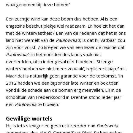
waargenomen bij deze bomen.'
Een zuchtje wind kan deze boom dus hebben. Al is een
enigszins beschut plekje wel raadzaam. En hoe zit het dan
met de wintervastheid? Een van de redenen dat het in ons
land niet wemelt van de
Paulownia's
, is dat hij vatbaar zou
zijn voor vorst. Zo kregen we van een lezer de reactie dat
Paulownia's
in het noorden des lands vaak niet
overleefden, of in ieder geval niet bloeiden. 'Strenge
winters hebben we niet meer zo vaak', repliceert Jaap Smit.
Maar dat is natuurlijk geen garantie voor de toekomst. 'In
2012 hadden we een bijzonder late winter en ook toen
vond ik de schade aan de bomen erg meevallen. En in de
schooltuin van Frederiksoord in Drenthe stond ieder jaar
een
Paulownia
te bloeien.'
Gewillige wortels
Hij is iets steviger en gestructureerder dan
Paulownia
tomentosa
, dus, die
P. Fortunei
'Fast Blue'. En hoe zit het