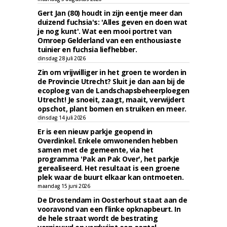
Gert Jan (80) houdt in zijn eentje meer dan
duizend fuchsia's: 'Alles geven en doen wat
je nog kunt'. Wat een mooi portret van
Omroep Gelderland van een enthousiaste
tuinier en fuchsia liefhebber.
dinsdag 28 juli 2026
Zin om vrijwilliger in het groen te worden in
de Provincie Utrecht? Sluit je dan aan bij de
ecoploeg van de Landschapsbeheerploegen
Utrecht! Je snoeit, zaagt, maait, verwijdert
opschot, plant bomen en struiken en meer.
dinsdag 14 juli 2026
Er is een nieuw parkje geopend in
Overdinkel. Enkele omwonenden hebben
samen met de gemeente, via het
programma 'Pak an Pak Over', het parkje
gerealiseerd. Het resultaat is een groene
plek waar de buurt elkaar kan ontmoeten.
maandag 15 juni 2026
De Drostendam in Oosterhout staat aan de
vooravond van een flinke opknapbeurt. In
de hele straat wordt de bestrating