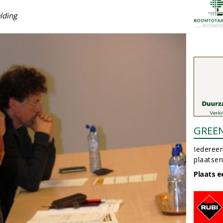
lding
GREE
Iedereen
plaatsen
Plaats e