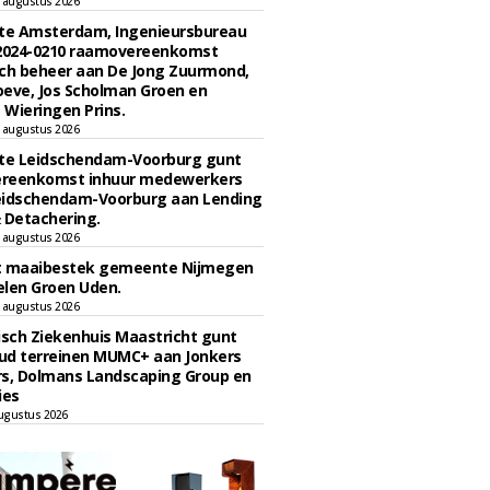
 augustus 2026
e Amsterdam, Ingenieursbureau
 2024-0210 raamovereenkomst
ch beheer aan De Jong Zuurmond,
eve, Jos Scholman Groen en
Wieringen Prins.
 augustus 2026
e Leidschendam-Voorburg gunt
reenkomst inhuur medewerkers
eidschendam-Voorburg aan Lending
 Detachering.
 augustus 2026
t maaibestek gemeente Nijmegen
len Groen Uden.
 augustus 2026
sch Ziekenhuis Maastricht gunt
ud terreinen MUMC+ aan Jonkers
rs, Dolmans Landscaping Group en
ies
ugustus 2026