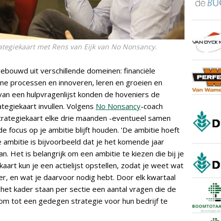
rategiekaart met Rens van Eijk van No Nonsancy.
ebouwd uit verschillende domeinen: financiële
erne processen en innoveren, leren en groeien en
van een hulpvragenlijst konden de hoveniers de
tegiekaart invullen. Volgens
No Nonsancy
-coach
trategiekaart elke drie maanden -eventueel samen
 de focus op je ambitie blijft houden. 'De ambitie hoeft
ine ambitie is bijvoorbeeld dat je het komende jaar
. Het is belangrijk om een ambitie te kiezen die bij je
aart kun je een actielijst opstellen, zodat je weet wat
 en wat je daarvoor nodig hebt. Door elk kwartaal
In het kader staan per sectie een aantal vragen die de
 om tot een gedegen strategie voor hun bedrijf te