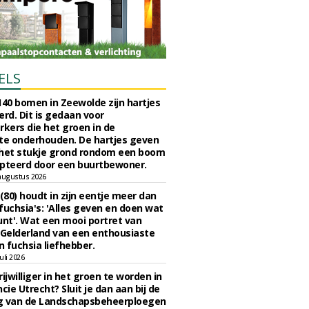
ELS
140 bomen in Zeewolde zijn hartjes
erd. Dit is gedaan voor
ers die het groen in de
e onderhouden. De hartjes geven
 het stukje grond rondom een boom
pteerd door een buurtbewoner.
augustus 2026
 (80) houdt in zijn eentje meer dan
fuchsia's: 'Alles geven en doen wat
unt'. Wat een mooi portret van
Gelderland van een enthousiaste
n fuchsia liefhebber.
uli 2026
ijwilliger in het groen te worden in
cie Utrecht? Sluit je dan aan bij de
g van de Landschapsbeheerploegen