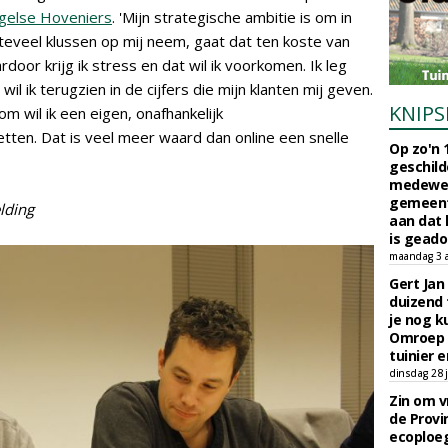
gelse Hoveniers
. 'Mijn strategische ambitie is om in
 teveel klussen op mij neem, gaat dat ten koste van
door krijg ik stress en dat wil ik voorkomen. Ik leg
il ik terugzien in de cijfers die mijn klanten mij geven.
KNIPS
m wil ik een eigen, onafhankelijk
ten. Dat is veel meer waard dan online een snelle
Op zo'n 
geschild
medewerk
gemeent
lding
aan dat
is geado
maandag 3 
Gert Jan
duizend 
je nog k
Omroep 
tuinier e
dinsdag 28 j
Zin om vr
de Provin
ecoploe