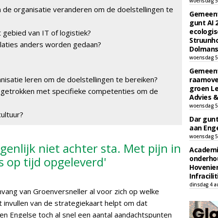
woensdag 5
an de organisatie veranderen om de doelstellingen te
Gemeent
gunt AI
ecologis
gebied van IT of logistiek?
Struunho
elaties anders worden gedaan?
Dolmans 
woensdag 5
Gemeent
isatie leren om de doelstellingen te bereiken?
raamove
groen L
getrokken met specifieke competenties om de
Advies &
woensdag 5
cultuur?
Dar gun
aan Enge
woensdag 5
igenlijk niet achter sta. Met pijn in
Academi
s op tijd opgeleverd'
onderho
Hovenie
Infracilit
dinsdag 4 a
anvang van Groenversneller al voor zich op welke
t invullen van de strategiekaart helpt om dat
s den Engelse toch al snel een aantal aandachtspunten