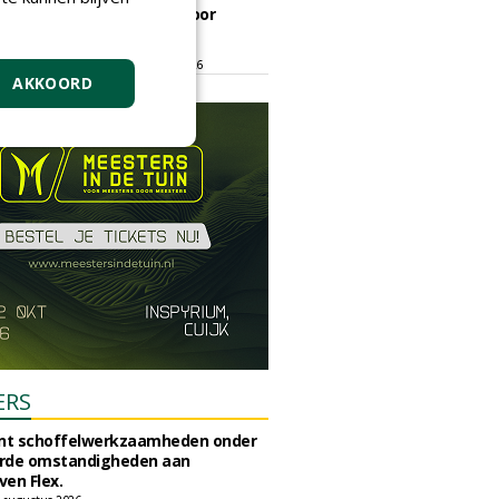
ontmoetingsplek voor
stedelijk groen
dinsdag 15 september 2026
t/m vrijdag 18 september 2026
AKKOORD
ERS
unt schoffelwerkzaamheden onder
rde omstandigheden aan
en Flex.