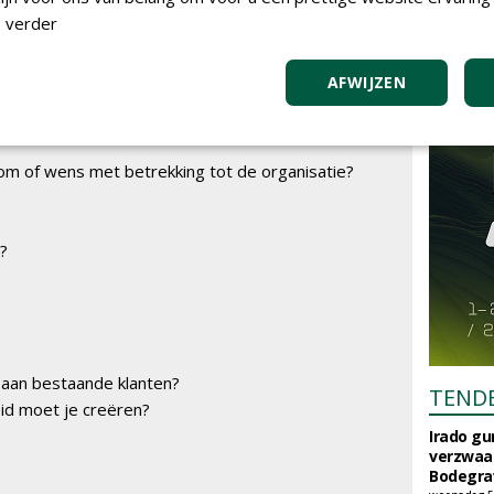
 verder
AFWIJZEN
oom of wens met betrekking tot de organisatie?
g?
 aan bestaande klanten?
TEND
id moet je creëren?
Irado g
verzwaa
Bodegrav