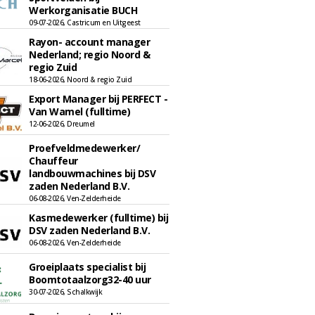
Werkorganisatie BUCH
09-07-2026, Castricum en Uitgeest
Rayon- account manager
Nederland; regio Noord &
regio Zuid
18-06-2026, Noord & regio Zuid
Export Manager bij PERFECT -
Van Wamel (fulltime)
12-06-2026, Dreumel
Proefveldmedewerker/
Chauffeur
landbouwmachines bij DSV
zaden Nederland B.V.
06-08-2026, Ven-Zelderheide
Kasmedewerker (fulltime) bij
DSV zaden Nederland B.V.
06-08-2026, Ven-Zelderheide
Groeiplaats specialist bij
Boomtotaalzorg32-40 uur
30-07-2026, Schalkwijk