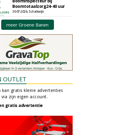
Boominspecteur bij
Boomtotaalzorg24-40 uur
30-07-2026, Schalkwijk
meer Groene Banen
N OUTLET
 kan gratis kleine advertenties
 via zijn eigen account.
en gratis advertentie