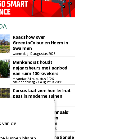
DA
Roadshow over
GreentoColour en Heem in
Swalmen
woensdag 12 augustus 2026
Menkehorst houdt
najaarsbeurs met aanbod
van ruim 100 kwekers
maandag 24 augustus 2026
t/m donderdag 27 augustus 2026
Cursus laat zien hoe leifruit
past in moderne tuinen
woensdag 26 augustus 2026
Vakdag 'All About Annuals'
zet eenjarige planten
s van de
centraal in Appeltern
donderdag 27 augustus 2026
GaLaBau 2026: internationale
te kunnen blijven