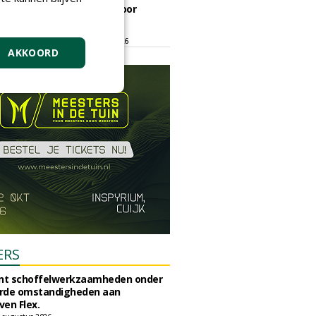
ontmoetingsplek voor
stedelijk groen
dinsdag 15 september 2026
t/m vrijdag 18 september 2026
AKKOORD
ERS
unt schoffelwerkzaamheden onder
rde omstandigheden aan
en Flex.