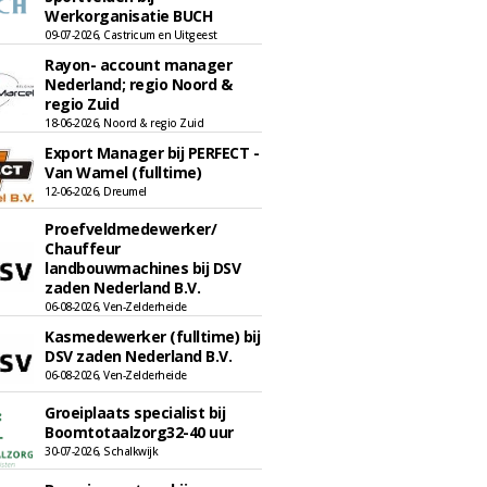
Werkorganisatie BUCH
09-07-2026, Castricum en Uitgeest
Rayon- account manager
Nederland; regio Noord &
regio Zuid
18-06-2026, Noord & regio Zuid
Export Manager bij PERFECT -
Van Wamel (fulltime)
12-06-2026, Dreumel
Proefveldmedewerker/
Chauffeur
landbouwmachines bij DSV
zaden Nederland B.V.
06-08-2026, Ven-Zelderheide
Kasmedewerker (fulltime) bij
DSV zaden Nederland B.V.
06-08-2026, Ven-Zelderheide
Groeiplaats specialist bij
Boomtotaalzorg32-40 uur
30-07-2026, Schalkwijk