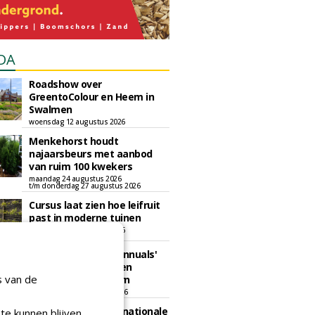
DA
Roadshow over
GreentoColour en Heem in
Swalmen
woensdag 12 augustus 2026
Menkehorst houdt
najaarsbeurs met aanbod
van ruim 100 kwekers
maandag 24 augustus 2026
t/m donderdag 27 augustus 2026
Cursus laat zien hoe leifruit
past in moderne tuinen
woensdag 26 augustus 2026
Vakdag 'All About Annuals'
zet eenjarige planten
s van de
centraal in Appeltern
donderdag 27 augustus 2026
GaLaBau 2026: internationale
te kunnen blijven