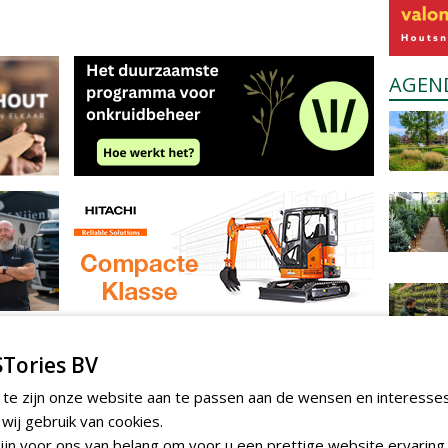
AGEN
Tories BV
 te zijn onze website aan te passen aan de wensen en interesse
ij gebruik van cookies.
jn voor ons van belang om voor u een prettige website ervaring 