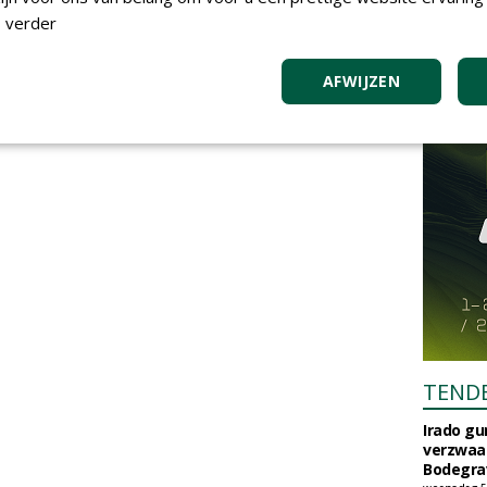
 verder
AFWIJZEN
TEND
Irado g
verzwaa
Bodegrav