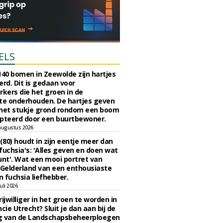
ELS
140 bomen in Zeewolde zijn hartjes
erd. Dit is gedaan voor
ers die het groen in de
e onderhouden. De hartjes geven
 het stukje grond rondom een boom
pteerd door een buurtbewoner.
augustus 2026
 (80) houdt in zijn eentje meer dan
fuchsia's: 'Alles geven en doen wat
unt'. Wat een mooi portret van
Gelderland van een enthousiaste
n fuchsia liefhebber.
uli 2026
ijwilliger in het groen te worden in
cie Utrecht? Sluit je dan aan bij de
g van de Landschapsbeheerploegen