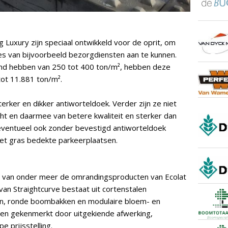
g Luxury zijn speciaal ontwikkeld voor de oprit, om
es van bijvoorbeeld bezorgdiensten aan te kunnen.
d hebben van 250 tot 400 ton/m², hebben deze
ot 11.881 ton/m².
erker en dikker antiworteldoek. Verder zijn ze niet
ht en daarmee van betere kwaliteit en sterker dan
 eventueel ook zonder bevestigd antiworteldoek
met gras bedekte parkeerplaatsen.
r van onder meer de omrandingsproducten van Ecolat
van Straightcurve bestaat uit cortenstalen
en, ronde boombakken en modulaire bloem- en
en gekenmerkt door uitgekiende afwerking,
 prijsstelling.