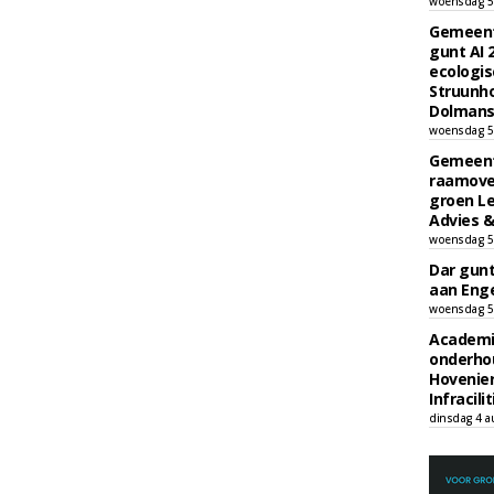
woensdag 5
Gemeent
gunt AI
ecologis
Struunho
Dolmans 
woensdag 5
Gemeent
raamove
groen L
Advies &
woensdag 5
Dar gun
aan Enge
woensdag 5
Academi
onderho
Hovenie
Infracilit
dinsdag 4 a