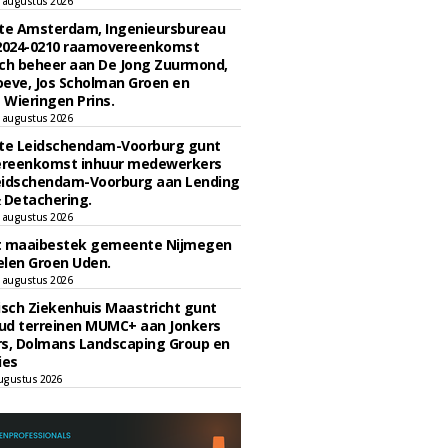
 augustus 2026
e Amsterdam, Ingenieursbureau
 2024-0210 raamovereenkomst
ch beheer aan De Jong Zuurmond,
eve, Jos Scholman Groen en
Wieringen Prins.
 augustus 2026
e Leidschendam-Voorburg gunt
reenkomst inhuur medewerkers
eidschendam-Voorburg aan Lending
 Detachering.
 augustus 2026
t maaibestek gemeente Nijmegen
len Groen Uden.
 augustus 2026
sch Ziekenhuis Maastricht gunt
ud terreinen MUMC+ aan Jonkers
rs, Dolmans Landscaping Group en
ies
ugustus 2026