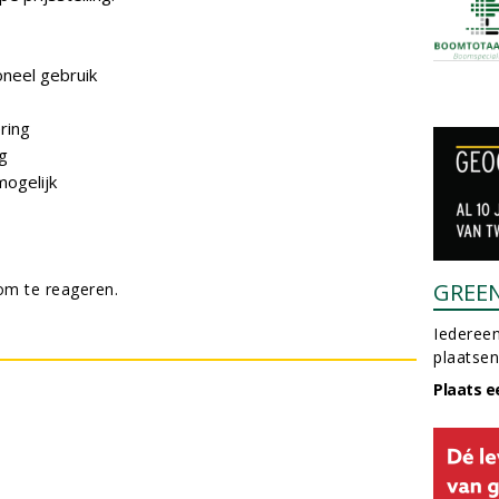
oneel gebruik
ring
ng
mogelijk
GREE
m te reageren.
Iedereen
plaatsen
Plaats e