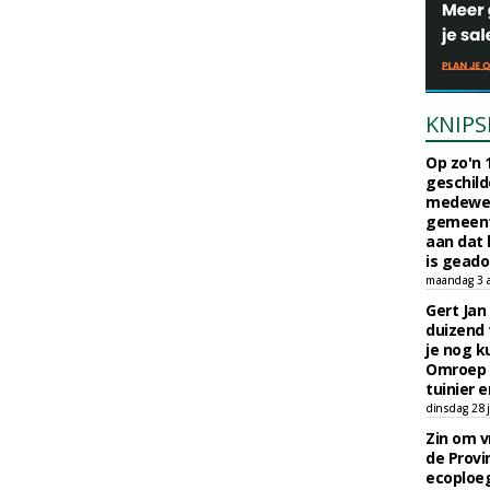
KNIPS
Op zo'n 
geschild
medewerk
gemeent
aan dat
is geado
maandag 3 
Gert Jan
duizend 
je nog k
Omroep 
tuinier e
dinsdag 28 j
Zin om vr
de Provin
ecoploe