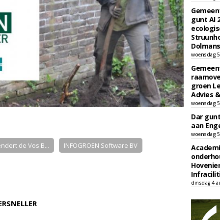
Gemeent
gunt AI
ecologis
Struunho
Dolmans 
woensdag 5
Gemeent
raamove
groen L
Advies &
woensdag 5
Dar gun
aan Enge
woensdag 5
ndert de Vos B...
INFOGROEN Software BV
Academi
onderho
Hovenie
Infracilit
dinsdag 4 a
RSNELLER