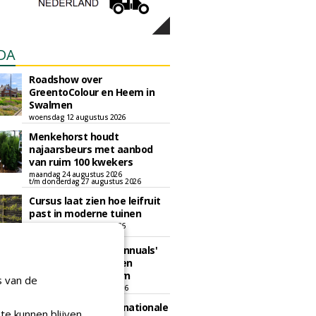
DA
Roadshow over
GreentoColour en Heem in
Swalmen
woensdag 12 augustus 2026
Menkehorst houdt
najaarsbeurs met aanbod
van ruim 100 kwekers
maandag 24 augustus 2026
t/m donderdag 27 augustus 2026
Cursus laat zien hoe leifruit
past in moderne tuinen
woensdag 26 augustus 2026
Vakdag 'All About Annuals'
zet eenjarige planten
centraal in Appeltern
s van de
donderdag 27 augustus 2026
GaLaBau 2026: internationale
te kunnen blijven