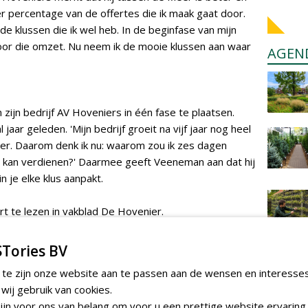
ger percentage van de offertes die ik maak gaat door.
e klussen die ik wel heb. In de beginfase van mijn
s voor die omzet. Nu neem ik de mooie klussen aan waar
AGEN
zijn bedrijf AV Hoveniers in één fase te plaatsen.
 jaar geleden. 'Mijn bedrijf groeit na vijf jaar nog heel
er. Daarom denk ik nu: waarom zou ik zes dagen
el kan verdienen?' Daarmee geeft Veeneman aan dat hij
n je elke klus aanpakt.
t te lezen in vakblad De Hovenier.
Tories BV
 te zijn onze website aan te passen aan de wensen en interesse
ij gebruik van cookies.
jn voor ons van belang om voor u een prettige website ervaring 