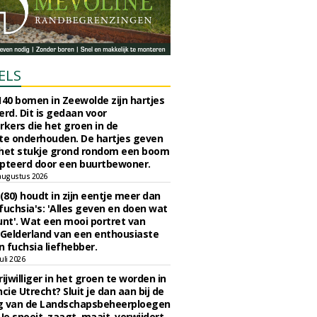
ELS
140 bomen in Zeewolde zijn hartjes
erd. Dit is gedaan voor
ers die het groen in de
e onderhouden. De hartjes geven
 het stukje grond rondom een boom
pteerd door een buurtbewoner.
augustus 2026
 (80) houdt in zijn eentje meer dan
fuchsia's: 'Alles geven en doen wat
unt'. Wat een mooi portret van
Gelderland van een enthousiaste
n fuchsia liefhebber.
uli 2026
ijwilliger in het groen te worden in
cie Utrecht? Sluit je dan aan bij de
g van de Landschapsbeheerploegen
 Je snoeit, zaagt, maait, verwijdert