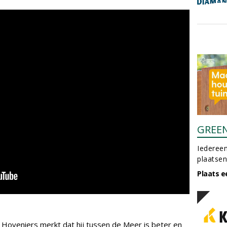
GREE
Iedereen
plaatsen
Plaats e
Hoveniers merkt dat hij tussen de Meer is beter en