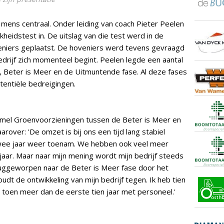
mens centraal. Onder leiding van coach Pieter Peelen
heidstest in. De uitslag van die test werd in de
veniers geplaatst. De hoveniers werd tevens gevraagd
bedrijf zich momenteel begint. Peelen legde een aantal
r, Beter is Meer en de Uitmuntende fase. Al deze fases
entiële bedreigingen.
Diemel Groenvoorzieningen tussen de Beter is Meer en
arover: 'De omzet is bij ons een tijd lang stabiel
wee jaar weer toenam. We hebben ook veel meer
aar. Maar naar mijn mening wordt mijn bedrijf steeds
uggeworpen naar de Beter is Meer fase door het
dt de ontwikkeling van mijn bedrijf tegen. Ik heb tien
e toen meer dan de eerste tien jaar met personeel.'