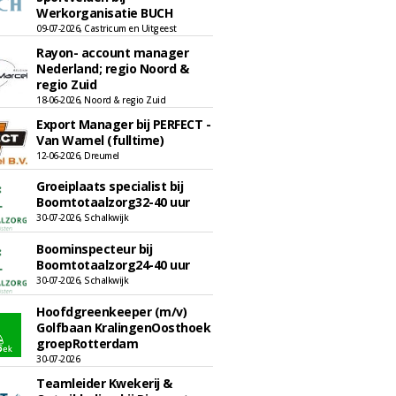
Werkorganisatie BUCH
09-07-2026, Castricum en Uitgeest
Rayon- account manager
Nederland; regio Noord &
regio Zuid
18-06-2026, Noord & regio Zuid
Export Manager bij PERFECT -
Van Wamel (fulltime)
12-06-2026, Dreumel
Groeiplaats specialist bij
Boomtotaalzorg32-40 uur
30-07-2026, Schalkwijk
Boominspecteur bij
Boomtotaalzorg24-40 uur
30-07-2026, Schalkwijk
Hoofdgreenkeeper (m/v)
Golfbaan KralingenOosthoek
groepRotterdam
30-07-2026
Teamleider Kwekerij &