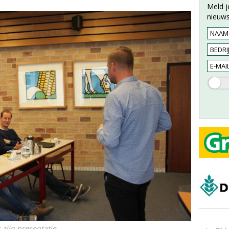
Meld j
nieuws
 zijn presentatie