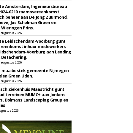
e Amsterdam, Ingenieursbureau
 2024-0210 raamovereenkomst
ch beheer aan De Jong Zuurmond,
eve, Jos Scholman Groen en
Wieringen Prins.
 augustus 2026
e Leidschendam-Voorburg gunt
reenkomst inhuur medewerkers
eidschendam-Voorburg aan Lending
 Detachering.
 augustus 2026
t maaibestek gemeente Nijmegen
len Groen Uden.
 augustus 2026
sch Ziekenhuis Maastricht gunt
ud terreinen MUMC+ aan Jonkers
rs, Dolmans Landscaping Group en
ies
ugustus 2026