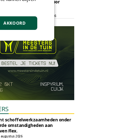
ontmoetingsplek voor
stedelijk groen
dinsdag 15 september 2026
t/m vrijdag 18 september 2026
AKKOORD
ERS
unt schoffelwerkzaamheden onder
rde omstandigheden aan
en Flex.
 augustus 2026