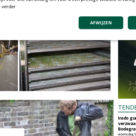
 verder
AFWIJZEN
TEND
Irado g
verzwaa
Bodegrav
woensdag 5