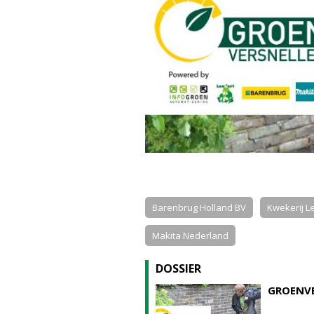
Barenbrug Holland BV
Kwekerij Le
Makita Nederland
DOSSIER
GROENVE