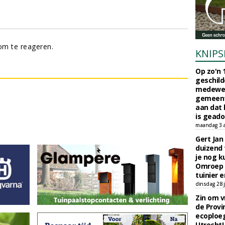
m te reageren.
KNIPS
Op zo'n 
geschild
medewerk
gemeent
aan dat
is geado
maandag 3 
Gert Jan
duizend 
je nog k
Omroep 
tuinier e
dinsdag 28 j
Zin om vr
de Provin
ecoploe
Utrecht!