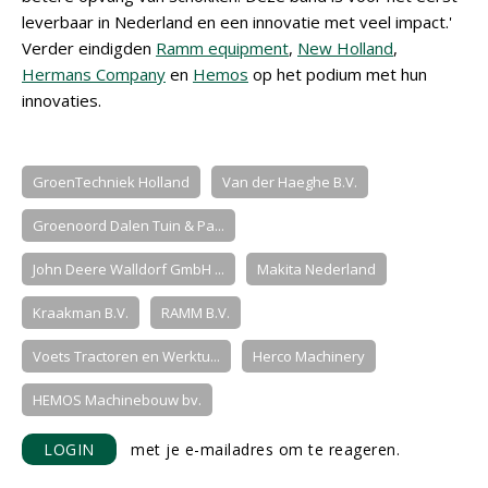
leverbaar in Nederland en een innovatie met veel impact.'
Verder eindigden
Ramm equipment
,
New Holland
,
Hermans Company
en
Hemos
op het podium met hun
innovaties.
GroenTechniek Holland
Van der Haeghe B.V.
Groenoord Dalen Tuin & Pa...
John Deere Walldorf GmbH ...
Makita Nederland
Kraakman B.V.
RAMM B.V.
Voets Tractoren en Werktu...
Herco Machinery
HEMOS Machinebouw bv.
LOGIN
met je e-mailadres om te reageren.