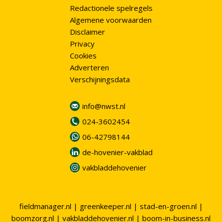
Redactionele spelregels
Algemene voorwaarden
Disclaimer
Privacy
Cookies
Adverteren
Verschijningsdata
info@nwst.nl
024-3602454
06-42798144
de-hovenier-vakblad
vakbladdehovenier
fieldmanager.nl
|
greenkeeper.nl
|
stad-en-groen.nl
|
boomzorg.nl
|
vakbladdehovenier.nl
|
boom-in-business.nl