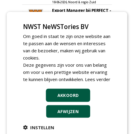
18-06-2026, Noord & regio Zuid
Export Manager bij PERFECT -
Van Wamel (fulltime)
12-06-2026, Dreumel
NWST NeWSTories BV
Proefveldmedewerker/
Om goed in staat te zijn onze website aan
Chauffeur
landbouwmachines bij DSV
te passen aan de wensen en interesses
zaden Nederland B.V.
van de bezoeker, maken wij gebruik van
06-08-2026, Ven-Zelderheide
cookies.
Kasmedewerker (fulltime) bij
Deze gegevens zijn voor ons van belang
DSV zaden Nederland B.V.
om voor u een prettige website ervaring
06-08-2026, Ven-Zelderheide
te kunnen blijven ontwikkelen.
Lees verder
Groeiplaats specialist bij
Boomtotaalzorg32-40 uur
30-07-2026, Schalkwijk
AKKOORD
Boominspecteur bij
Boomtotaalzorg24-40 uur
AFWIJZEN
30-07-2026, Schalkwijk
meer Groene Banen
INSTELLEN