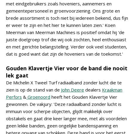
met eindgebruikers zoals hoveniers, aannemers en
gemeentepersoneel in groenvoorziening. Ons grote en
brede assortiment is toch niet bij iedereen bekend, dus fijn
er weer te zijn en het hier te kunnen laten zien.' Koen
Meerman van Meerman Machines is positief omdat hij 'de
juiste doelgroep trof die wij ook zochten, heel enthousiast
en met gerichte belangstelling. Verder ook veel studenten,
dat is goed want dat zijn de hoveniers van de toekomst.'
Gouden Klavertje Vier voor de band die nooit
lek gaat
De Michelin X Tweel Turf radiaalband zonder lucht die te
zien is op de stand van de
John Deere
dealers
Kraakman
Perfors
&
Groenoord
heeft het Gouden Klavertje Vier
gewonnen. De vakjury: 'Deze radiaalband zonder lucht is
immuun voor scherpe objecten, glijdt makkelijk over
obstakels en gaat drie keer langer mee, met als voordelen
geen lekke banden, geen ongelijke bandenspanning en
betere opvang van schokken. Deze band is voor het eerst