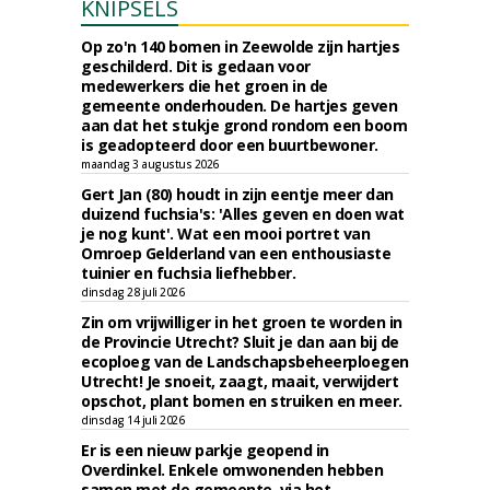
KNIPSELS
Op zo'n 140 bomen in Zeewolde zijn hartjes
geschilderd. Dit is gedaan voor
medewerkers die het groen in de
gemeente onderhouden. De hartjes geven
aan dat het stukje grond rondom een boom
is geadopteerd door een buurtbewoner.
maandag 3 augustus 2026
Gert Jan (80) houdt in zijn eentje meer dan
duizend fuchsia's: 'Alles geven en doen wat
je nog kunt'. Wat een mooi portret van
Omroep Gelderland van een enthousiaste
tuinier en fuchsia liefhebber.
dinsdag 28 juli 2026
Zin om vrijwilliger in het groen te worden in
de Provincie Utrecht? Sluit je dan aan bij de
ecoploeg van de Landschapsbeheerploegen
Utrecht! Je snoeit, zaagt, maait, verwijdert
opschot, plant bomen en struiken en meer.
dinsdag 14 juli 2026
Er is een nieuw parkje geopend in
Overdinkel. Enkele omwonenden hebben
samen met de gemeente, via het