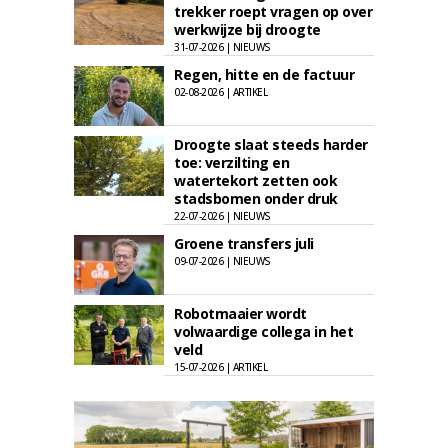
trekker roept vragen op over
werkwijze bij droogte
31-07-2026 | NIEUWS
Regen, hitte en de factuur
02-08-2026 | ARTIKEL
Droogte slaat steeds harder
toe: verzilting en
watertekort zetten ook
stadsbomen onder druk
22-07-2026 | NIEUWS
Groene transfers juli
09-07-2026 | NIEUWS
Robotmaaier wordt
volwaardige collega in het
veld
15-07-2026 | ARTIKEL