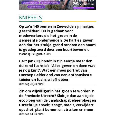
KNIPSELS
Op zo'n 140 bomen in Zeewolde zijn hartjes
geschilderd. Dit is gedaan voor
medewerkers die het groen in de
gemeente onderhouden. De hartjes geven
aan dat het stukje grond rondom een boom
is geadopteerd door een buurtbewoner.
maandag 3 augustus 2026
Gert Jan (80) houdt in zijn eentje meer dan
duizend fuchsia's: 'Alles geven en doen wat
je nog kunt'. Wat een mooi portret van
Omroep Gelderland van een enthousiaste
tuinier en fuchsia liefhebber.
dinsdag 28 juli 2026
Zin om vrijwilliger in het groen te worden in
de Provincie Utrecht? Sluit je dan aan bij de
ecoploeg van de Landschapsbeheerploegen
Utrecht! Je snoeit, zaagt, maait, verwijdert
opschot, plant bomen en struiken en meer.
dinsdag 14 juli 2026