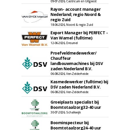
09-07-2026, Castricum en Uitgeest
Rayon- account manager
Nederland; regio Noord &
regio Zuid
18-06-2026, Noord & regio Zuid
Export Manager bij PERFECT -
Van Wamel (fulltime)
12-06-2026, Dreumel
Proefveldmedewerker/
Chauffeur
landbouwmachines bij DSV
zaden Nederland B.V.
06-08-2026, Ven-Zelderheide
Kasmedewerker (fulltime) bij
DSV zaden Nederland B.V.
06-08-2026, Ven-Zelderheide
Groeiplaats specialist bij
Boomtotaalzorg32-40 uur
30-07-2026, Schalkwijk
Boominspecteur bij
Boomtotaalzorg24-40 uur