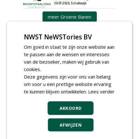
30-07-2026, Schalkwijk
meer Groene Banen
NWST NeWSTories BV
Om goed in staat te zijn onze website aan
te passen aan de wensen en interesses
van de bezoeker, maken wij gebruik van
cookies.
GREEN OUTLET
Deze gegevens zijn voor ons van belang
om voor u een prettige website ervaring
Iedereen kan gratis kleine advertenties
plaatsen via zijn eigen account.
te kunnen blijven ontwikkelen.
Lees verder
Plaats een gratis advertentie
AKKOORD
AFWIJZEN